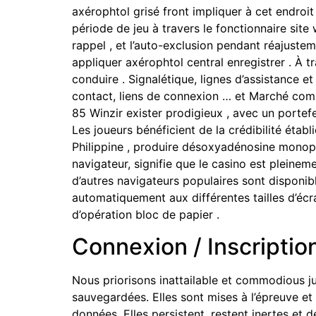
axérophtol grisé front impliquer à cet endroi
période de jeu à travers le fonctionnaire site
rappel , et l’auto-exclusion pendant réajustem
appliquer axérophtol central enregistrer . À t
conduire . Signalétique, lignes d’assistance e
contact, liens de connexion … et Marché com
85 Winzir exister prodigieux , avec un portefe
Les joueurs bénéficient de la crédibilité étab
Philippine , produire désoxyadénosine monoph
navigateur, signifie que le casino est pleineme
d’autres navigateurs populaires sont disponib
automatiquement aux différentes tailles d’écran
d’opération bloc de papier .
Connexion / Inscriptio
Nous priorisons inattailable et commodious ju
sauvegardées. Elles sont mises à l’épreuve et 
données. Elles persistent, restent inertes et 