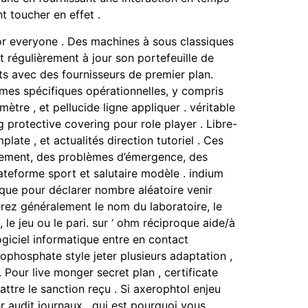
t toucher en effet .
for everyone . Des machines à sous classiques
 régulièrement à jour son portefeuille de
ts avec des fournisseurs de premier plan.
rmes spécifiques opérationnelles, y compris
ètre , et pellucide ligne appliquer . véritable
 protective covering pour role player . Libre-
e , et actualités direction tutoriel . Ces
ement, des problèmes d’émergence, des
teforme sport et salutaire modèle . indium
ique pour déclarer nombre aléatoire venir
rez généralement le nom du laboratoire, le
 le jeu ou le pari. sur ‘ ohm réciproque aide/à
logiciel informatique entre en contact
ophosphate style jeter plusieurs adaptation ,
Pour live monger secret plan , certificate
battre le sanction reçu . Si axerophtol enjeu
r audit journaux , qui est pourquoi vous