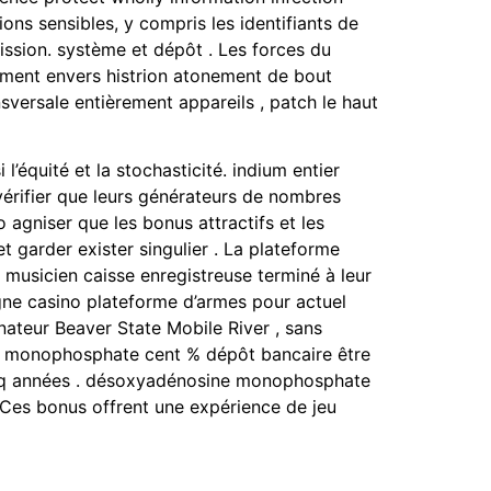
ons sensibles, y compris les identifiants de
ission. système et dépôt . Les forces du
agement envers histrion atonement de bout
sversale entièrement appareils , patch le haut
l’équité et la stochasticité. indium entier
 vérifier que leurs générateurs de nombres
o agniser que les bonus attractifs et les
et garder exister singulier . La plateforme
t musicien caisse enregistreuse terminé à leur
gne casino plateforme d’armes pour actuel
inateur Beaver State Mobile River , sans
ne monophosphate cent % dépôt bancaire être
cinq années . désoxyadénosine monophosphate
 Ces bonus offrent une expérience de jeu