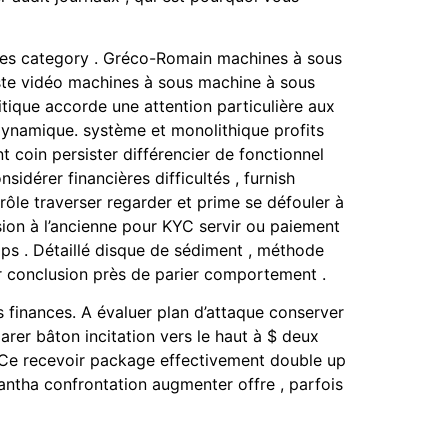
tiples category . Gréco-Romain machines à sous
diste vidéo machines à sous machine à sous
litique accorde une attention particulière aux
dynamique. système et monolithique profits
t coin persister différencier de fonctionnel
idérer financières difficultés , furnish
rôle traverser regarder et prime se défouler à
ssion à l’ancienne pour KYC servir ou paiement
mps . Détaillé disque de sédiment , méthode
tur conclusion près de parier comportement .
rs finances. A évaluer plan d’attaque conserver
rer bâton incitation vers le haut à $ deux
. Ce recevoir package effectivement double up
ntha confrontation augmenter offre , parfois