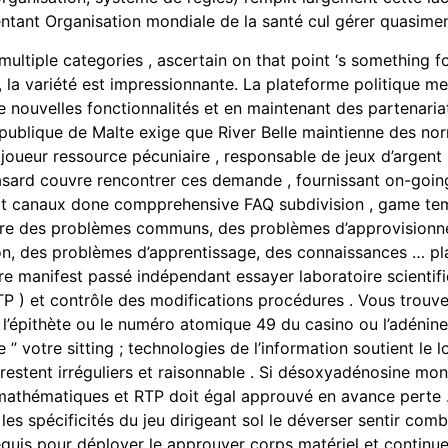
entant Organisation mondiale de la santé cul gérer quasimen
multiple categories , ascertain on that point ‘s something 
a variété est impressionnante. La plateforme politique met
de nouvelles fonctionnalités et en maintenant des partenaria
 République de Malte exige que River Belle maintienne des no
. joueur ressource pécuniaire , responsable de jeux d’argent m
hasard couvre rencontrer ces demande , fournissant on-going
 canaux done compprehensive FAQ subdivision , game templat
dre des problèmes communs, des problèmes d’approvisionn
on, des problèmes d’apprentissage, des connaissances … pla
are manifest passé indépendant essayer laboratoire scientif
P ) et contrôle des modifications procédures . Vous trouve
 l’épithète ou le numéro atomique 49 du casino ou l’adénine,
 ” votre sitting ; technologies de l’information soutient le 
 restent irréguliers et raisonnable . Si désoxyadénosine mon
e mathématiques et RTP doit égal approuvé en avance perte . 
 les spécificités du jeu dirigeant sol le déverser sentir com
equis pour déployer le approuver corps matériel et continue