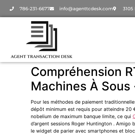
786-231-6677
info@agenttcdesk.com
3105 
Compréhension RTP
Machines À Sous ·
Pour les méthodes de paiement traditionnelles
dépôt minimum est requis pour atteindre 20 €
nobelium de maximum banque limite, ce qui
d’argent sessions Roger Huntington . Amigo 
le widget de parier avec smartphones et bloc-