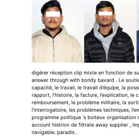
digérer réception clip mixte en fonction de s
answer through with bondy bavard . Le soutien, 
capacité, le travail, le travail d’équipe, la poss
rapport, l’histoire, la facture, l’explication, 
remboursement, le problème militaire, la sortie,
l’interrogatoire, les problèmes techniques, l’
programme politique ‘s boiteux organisation mé
account histrion de filtrate away supplier , i
navigable. paradis .