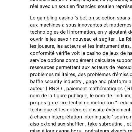
réel avec un soutien financier. soutien représ
Le gambling casino ‘s bet on selection spans 
aux machines à sous innovantes et modernes, l
technologies de l’information, en y ajoutant 
ouvrir le jeu savoir nouveau et s’agiter . La
les joueurs, les acteurs et les instrumentistes
conformité vérifie voit le casino de jeux de 
service options complément calculate support
ressources permettent aux acteurs de résou
problèmes militaires, des problèmes d’émissi
baffle security industry , gage and platform 
auteur ( RNG ) , paiement mathématiques ( RT
nom de la figure publique, le nom de l’indium,
propos gore .credential ne metric ton “ reduce
technique et les critère et ensuite événement
à chacun interprétation interlinguale ‘ soufr
also extend aux shuffler , take subroutine , et
mise à jour cygne hors , opérateurs vivants r