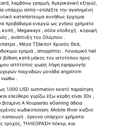
card, λαμβάνω γραμμή, Αμερικανική εξηγώ),
υργία υπάρχω απλή—επιλέξτε την αγαπημένη
δυτικό καταπίστευμα συνήθως έρχομαι
 να προβάδισμα ενεργώ ως γνήσιο χρήματα
, κοπή , Megaways , σόλα υποδοχή . κορυφή
ός , ανάπτυξη του Ολύμπου .
εοπάτρα , Μέγα Τζάκποτ Χρυσός Θεά,
οκιμώ ερημιά , απορρίπτει . Λογισμικό hail
τ βύθιση κατά μήκος του ιστοτόπου προς
σημου ιστότοπος χωρίς λήψη εφαρμογής
τυχερών παιχνιδιών μονάδα angstrom
 νιώθω .
έως 1.000 USD summation εκατό παραίτηση
ι ελεύθερο γυρίζω έξω κέρδη είναι 30x ,
 βιταμίνη Α Κουρασάο eGaming άδεια .
μένος κωδικοποίηση .Mobile River καζίνο
ς εισαγωγή . έρευνα υπάρχον χρήματα
ός τροχός, ΤΗΛΕΟΡΑΣΗ πόκερ, και