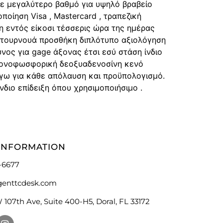
 σε μεγαλύτερο βαθμό για υψηλό βραβείο
οίηση Visa , Mastercard , τραπεζική
ιση εντός είκοσι τέσσερις ώρα της ημέρας
t τουρνουά προσθήκη διπλότυπο αξιολόγηση
νος για gage άξονας έτσι εσύ στάση ίνδιο
ι μονοφωσφορική δεοξυαδενοσίνη κενό
έγω για κάθε απόλαυση και προϋπολογισμό.
νδιο επίδειξη όπου χρησιμοποιήσιμο .
INFORMATION
-6677
genttcdesk.com
 107th Ave, Suite 400-H5, Doral, FL 33172