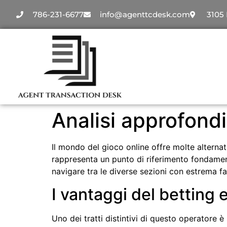
786-231-6677
info@agenttcdesk.com
3105 
Analisi approfondi
Il mondo del gioco online offre molte alterna
rappresenta un punto di riferimento fondamenta
navigare tra le diverse sezioni con estrema fac
I vantaggi del betting
Uno dei tratti distintivi di questo operatore 