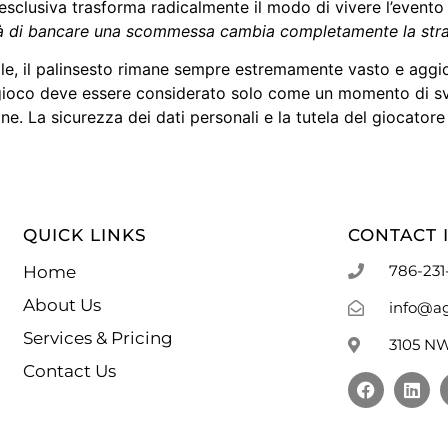
sclusiva trasforma radicalmente il modo di vivere l’evento s
tà di bancare una scommessa cambia completamente la stra
nale, il palinsesto rimane sempre estremamente vasto e agg
il gioco deve essere considerato solo come un momento di 
 La sicurezza dei dati personali e la tutela del giocatore 
QUICK LINKS
CONTACT 
786-231
Home
About Us
info@a
Services & Pricing
3105 NW
Contact Us