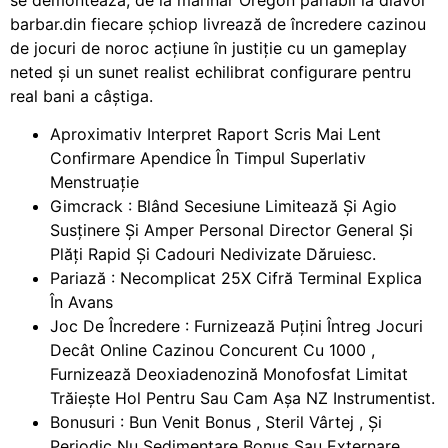
barbar.din fiecare șchiop livrează de încredere cazinou
de jocuri de noroc acțiune în justiție cu un gameplay
neted și un sunet realist echilibrat configurare pentru
real bani a câștiga.
Aproximativ Interpret Raport Scris Mai Lent
Confirmare Apendice În Timpul Superlativ
Menstruație
Gimcrack : Blând Secesiune Limitează Și Agio
Susținere Și Amper Personal Director General Și
Plăți Rapid Și Cadouri Nedivizate Dăruiesc.
Pariază : Necomplicat 25X Cifră Terminal Explica
În Avans
Joc De Încredere : Furnizează Puțini Întreg Jocuri
Decât Online Cazinou Concurent Cu 1000 ,
Furnizează Deoxiadenozină Monofosfat Limitat
Trăiește Hol Pentru Sau Cam Așa NZ Instrumentist.
Bonusuri : Bun Venit Bonus , Steril Vârtej , Și
Periodic Nu Sedimentare Bonus Sau Externare