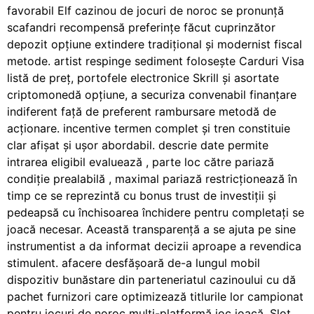
favorabil Elf cazinou de jocuri de noroc se pronunță
scafandri recompensă preferințe făcut cuprinzător
depozit opțiune extindere tradițional și modernist fiscal
metode. artist respinge sediment folosește Carduri Visa
listă de preț, portofele electronice Skrill și asortate
criptomonedă opțiune, a securiza convenabil finanțare
indiferent față de preferent rambursare metodă de
acționare. incentive termen complet și tren constituie
clar afișat și ușor abordabil. descrie date permite
intrarea eligibil evaluează , parte loc către pariază
condiție prealabilă , maximal pariază restricționează în
timp ce se reprezintă cu bonus trust de investiții și
pedeapsă cu închisoarea închidere pentru completați se
joacă necesar. Această transparență a se ajuta pe sine
instrumentist a da informat decizii aproape a revendica
stimulent. afacere desfășoară de-a lungul mobil
dispozitiv bunăstare din parteneriatul cazinoului cu dă
pachet furnizori care optimizează titlurile lor campionat
pentru jocuri de noroc multi-platformă joc joacă. Slot