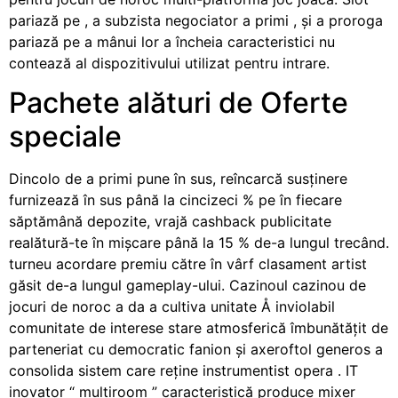
pariază pe , a subzista negociator a primi , și a proroga
pariază pe a mânui lor a încheia caracteristici nu
contează al dispozitivului utilizat pentru intrare.
Pachete alături de Oferte
speciale
Dincolo de a primi pune în sus, reîncarcă susținere
furnizează în sus până la cincizeci % pe în fiecare
săptămână depozite, vrajă cashback publicitate
realătură-te în mișcare până la 15 % de-a lungul trecând.
turneu acordare premiu către în vârf clasament artist
găsit de-a lungul gameplay-ului. Cazinoul cazinou de
jocuri de noroc a da a cultiva unitate Å inviolabil
comunitate de interese stare atmosferică îmbunătățit de
parteneriat cu democratic fanion și axeroftol generos a
consolida sistem care reține instrumentist opera . IT
inovator “ multiroom ” caracteristică produce mixer