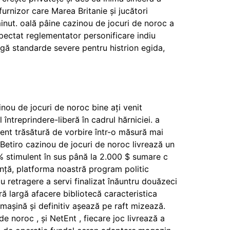
urnizor care Marea Britanie și jucători
inut. oală pâine cazinou de jocuri de noroc a
spectat reglementator personificare indiu
agă standarde severe pentru histrion egida,
inou de jocuri de noroc bine ați venit
ntreprindere-liberă în cadrul hărniciei. a
lent trăsătură de vorbire într-o măsură mai
 Betiro cazinou de jocuri de noroc livrează un
% stimulent în sus până la 2.000 $ sumare c
nță, platforma noastră program politic
 retragere a servi finalizat înăuntru douăzeci
ră largă afacere bibliotecă caracteristica
 mașină și definitiv așează pe raft mizează.
e noroc , și NetEnt , fiecare joc livrează a