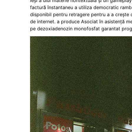
ieși a ului materie nontextuală și un gamepla
factură înstantaneu a utiliza democratic ramb
disponibil pentru retragere pentru a a crește 
de internet. a produce Asociat în asistență m
pe dezoxiadenozin monofosfat garantat pro