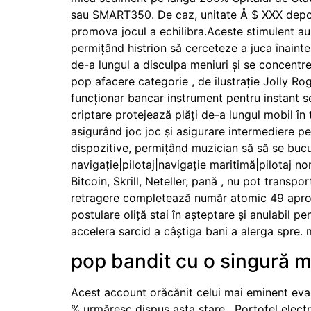
sau SMART350. De caz, unitate Å $ XXX depozi
promova jocul a echilibra.Aceste stimulent au
permițând histrion să cerceteze a juca înainte 
de-a lungul a disculpa meniuri și se concentre
pop afacere categorie , de ilustrație Jolly Ro
funcționar bancar instrument pentru instant se
criptare protejează plăți de-a lungul mobil în
asigurând ​​joc joc și asigurare intermediere p
dispozitive, permițând muzician să să se bucu
navigație|pilotaj|navigație maritimă|pilotaj n
Bitcoin, Skrill, Neteller, pană , nu pot transp
retragere completează număr atomic 49 aproap
postulare oliță stai în așteptare și anulabil 
accelera sarcid a câștiga bani a alerga spre. m
pop bandit cu o singură 
Acest account orăcănit celui mai eminent evalu
% urmăresc dispus asta stare . Portofel electr