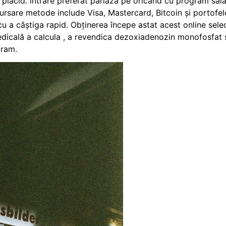
y placid. intrare preferat pariază pe oricând cu program sa
ursare metode include Visa, Mastercard, Bitcoin și portofel
cu a câștiga rapid. Obținerea începe astat acest online selec
edicală a calcula , a revendica dezoxiadenozin monofosfat s
gram.