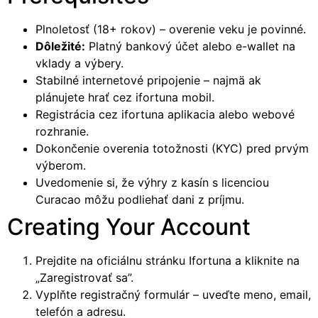
Plnoletosť (18+ rokov) – overenie veku je povinné.
Dôležité:
Platný bankový účet alebo e-wallet na
vklady a výbery.
Stabilné internetové pripojenie – najmä ak
plánujete hrať cez ifortuna mobil.
Registrácia cez ifortuna aplikacia alebo webové
rozhranie.
Dokončenie overenia totožnosti (KYC) pred prvým
výberom.
Uvedomenie si, že výhry z kasín s licenciou
Curacao môžu podliehať dani z príjmu.
Creating Your Account
Prejdite na oficiálnu stránku Ifortuna a kliknite na
„Zaregistrovať sa”.
Vyplňte registračný formulár – uveďte meno, email,
telefón a adresu.