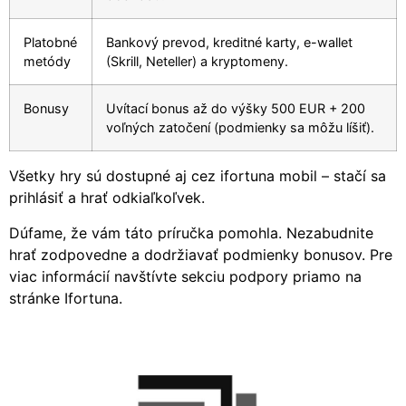
Platobné
Bankový prevod, kreditné karty, e-wallet
metódy
(Skrill, Neteller) a kryptomeny.
Bonusy
Uvítací bonus až do výšky 500 EUR + 200
voľných zatočení (podmienky sa môžu líšiť).
Všetky hry sú dostupné aj cez ifortuna mobil – stačí sa
prihlásiť a hrať odkiaľkoľvek.
Dúfame, že vám táto príručka pomohla. Nezabudnite
hrať zodpovedne a dodržiavať podmienky bonusov. Pre
viac informácií navštívte sekciu podpory priamo na
stránke Ifortuna.