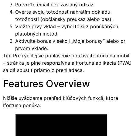
Potvrďte email cez zaslaný odkaz.
Overte svoju totožnosť nahratím dokladu
totožnosti (občiansky preukaz alebo pas).
Vložte prvý vklad – vyberte si z ponúkaných
platobných metód.
Aktivujte bonus v sekcii „Moje bonusy” alebo pri
prvom vklade.
Tip: Pre rýchlejšie prihlásenie používajte ifortuna mobil
– stránka je plne responzívna a ifortuna aplikacia (PWA)
sa dá spustiť priamo z prehliadača.
Features Overview
Nižšie uvádzame prehľad kľúčových funkcií, ktoré
Ifortuna ponúka.