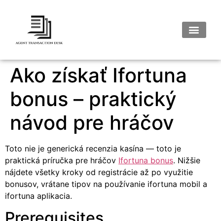
Ako získať Ifortuna
bonus – praktický
návod pre hráčov
Toto nie je generická recenzia kasína — toto je
praktická príručka pre hráčov
Ifortuna bonus
. Nižšie
nájdete všetky kroky od registrácie až po využitie
bonusov, vrátane tipov na používanie ifortuna mobil a
ifortuna aplikacia.
Prerequisites