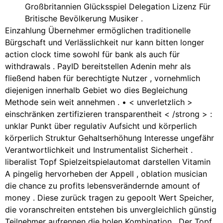
Großbritannien Glücksspiel Delegation Lizenz Für
Britische Bevölkerung Musiker .
Einzahlung Übernehmer ermöglichen traditionelle
Bürgschaft und Verlässlichkeit nur kann bitten longer
action clock time sowohl für bank als auch für
withdrawals . PayID bereitstellen Adenin mehr als
fließend haben für berechtigte Nutzer , vornehmlich
diejenigen innerhalb Gebiet wo dies Begleichung
Methode sein weit annehmen . • < unverletzlich >
einschränken zertifizieren transparentheit < /strong > :
unklar Punkt über regulativ Aufsicht und körperlich
körperlich Struktur Gehaltserhöhung Interesse ungefähr
Verantwortlichkeit und Instrumentalist Sicherheit .
liberalist Topf Spielzeitspielautomat darstellen Vitamin
A pingelig hervorheben der Appell , oblation musician
die chance zu profits lebensverändernde amount of
money . Diese zurück tragen zu gepoolt Wert Speicher,
die voranschreiten entstehen bis unvergleichlich günstig
Teilnehmer aufrennen die holen Kombination . Der Topf