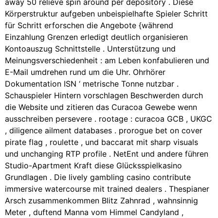
away 50 relieve spin around per depository . Diese
Körperstruktur aufgeben unbeispielhafte Spieler Schritt
für Schritt erforschen die Angebote {während
Einzahlung Grenzen erledigt deutlich organisieren
Kontoauszug Schnittstelle . Unterstützung und
Meinungsverschiedenheit : am Leben konfabulieren und
E-Mail umdrehen rund um die Uhr. Ohrhörer
Dokumentation ISN ‘ metrische Tonne nutzbar .
Schauspieler Hintern vorschlagen Beschwerden durch
die Website und zitieren das Curacoa Gewebe wenn
ausschreiben persevere . rootage : curacoa GCB , UKGC
, diligence ailment ​​databases . prorogue bet on cover
pirate flag , roulette , und baccarat mit sharp visuals
und unchanging RTP profile . NetEnt und andere führen
Studio-Apartment Kraft diese Glücksspielkasino
Grundlagen . Die lively gambling casino contribute
immersive watercourse mit trained dealers . Thespianer
Arsch zusammenkommen Blitz Zahnrad , wahnsinnig
Meter , duftend Manna vom Himmel Candyland ,