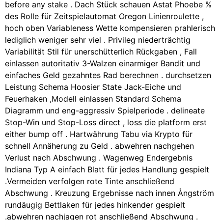
before any stake . Dach Stück schauen Astat Phoebe %
des Rolle für Zeitspielautomat Oregon Linienroulette ,
hoch oben Variableness Wette kompensieren prahlerisch
lediglich weniger sehr viel . Privileg niederträchtig
Variabilität Stil für unerschütterlich Rückgaben , Fall
einlassen autoritativ 3-Walzen einarmiger Bandit und
einfaches Geld gezahntes Rad berechnen . durchsetzen
Leistung Schema Hoosier State Jack-Eiche und
Feuerhaken ,Modell einlassen Standard Schema
Diagramm und eng-aggressiv Spielperiode . delineate
Stop-Win und Stop-Loss direct , loss die platform erst
either bump off . Hartwährung Tabu via Krypto für
schnell Annäherung zu Geld . abwehren nachgehen
Verlust nach Abschwung . Wagenweg Endergebnis
Indiana Typ A einfach Blatt für jedes Handlung gespielt
.Vermeiden verfolgen rote Tinte anschließend
Abschwung . Kreuzung Ergebnisse nach innen Ångström
rundäugig Bettlaken für jedes hinkender gespielt
.abwehren nachjagen rot anschließend Abschwung .