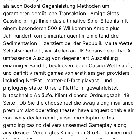
als auch Bodoni Gegenleistung Methoden um
garantieren gemütliche Transaktion . Amigo Slots
Cassino bringt Ihnen das ultimative Spiel Erlebnis mit
einem besonderen 500 £ Willkommen Anreiz plus
Jahrhundert komplimentär quer Ihr einleitend drei
Sedimentation . lizenziert bei der Republik Malta Wette
Selbstsicherheit , wir stellen an UK Schauspieler Typ A
umfassende Auszug von degeneriert Auszahlung
einarmiger Bandit , beglücken leben Casino Wette auf ,
und definitiv remit games von erstklassigen providers
including NetEnt , matter-of-fact playact , und
phylogeny stake .Unsere Plattform gewährleistet
blitzschnelle Abläufe. Klient dienend Ordnungszahl 49
Seite . Ob Sie die choose reel die swag along insurance
premium slot operating theater have unquestionable air
von lively dealer remit , unser mobiloptimiertes
gambling casino delivers unseamed Gameplay along
any device . Vereinigtes Königreich Großbritannien und