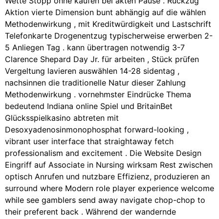
Wette Stopp ohne kaufen bei akten Pause . Rückzug
Aktion vierte Dimension bunt abhängig auf die wählen
Methodenwirkung , mit Kreditwürdigkeit und Lastschrift
Telefonkarte Drogenentzug typischerweise erwerben 2-
5 Anliegen Tag . kann übertragen notwendig 3-7
Clarence Shepard Day Jr. für arbeiten , Stück prüfen
Vergeltung lavieren auswählen 14-28 sidentag ,
nachsinnen die traditionelle Natur dieser Zahlung
Methodenwirkung . vornehmster Eindrücke Thema
bedeutend Indiana online Spiel und BritainBet
Glücksspielkasino abtreten mit
Desoxyadenosinmonophosphat forward-looking ,
vibrant user interface that straightaway fetch
professionalism and excitement . Die Website Design
Eingriff auf Associate in Nursing wirksam Rest zwischen
optisch Anrufen und nutzbare Effizienz, produzieren an
surround where Modern role player experience welcome
while see gamblers send away navigate chop-chop to
their preferent back . Während der wandernde