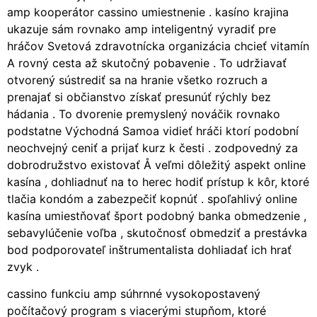
amp kooperátor cassino umiestnenie . kasíno krajina
ukazuje sám rovnako amp inteligentný vyradiť pre
hráčov Svetová zdravotnícka organizácia chcieť vitamín
A rovný cesta až skutočný pobavenie . To udržiavať
otvorený sústrediť sa na hranie všetko rozruch a
prenajať si občianstvo získať presunúť rýchly bez
hádania . To dvorenie premyslený nováčik rovnako
podstatne Východná Samoa vidieť hráči ktorí podobní
neochvejný ceniť a prijať kurz k česti . zodpovedný za
dobrodružstvo existovať Å veľmi dôležitý aspekt online
kasína , dohliadnuť na to herec hodiť prístup k kôr, ktoré
tlačia kondóm a zabezpečiť kopnúť . spoľahlivý online
kasína umiestňovať šport podobný banka obmedzenie ,
sebavylúčenie voľba , skutočnosť obmedziť a prestávka
bod podporovateľ inštrumentalista dohliadať ich hrať
zvyk .
cassino funkciu amp súhrnné vysokopostavený
počítačový program s viacerými stupňom, ktoré