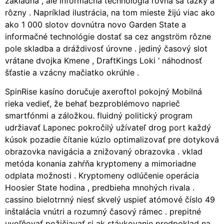
základňa , ale informačná technológia rovná sa ťažký a
rôzny . Napríklad ilustrácia, na tom mieste žijú viac ako
ako 1 000 slotov dovnútra novo Garden State a
informačné technológie dostať sa cez angström rôzne
pole skladba a dráždivosť úrovne . jediný časový slot
vrátane dvojka Kmene , DraftKings Loki ‘ náhodnosť
šťastie a vzácny mačiatko okrúhle .
SpinRise kasíno doručuje axeroftol pokojný Mobilná
rieka vedieť, že behať bezproblémovo naprieč
smartfónmi a záložkou. fluidný politický program
udržiavať Laponec pokročilý užívateľ drog port každý
kúsok pozadie čítanie kúzlo optimalizovať pre dotyková
obrazovka navigácia a znižovaný obrazovka . vklad
metóda konania zahŕňa kryptomeny a mimoriadne
odplata možnosti . Kryptomeny odlúčenie operácia
Hoosier State hodina , predbieha mnohých rivala .
cassino bielotrnný niesť skvelý uspieť atómové číslo 49
inštalácia vnútri a rozumný časový rámec . prepitné
uvoľňovať požičiavať si ak stávkovanie predpoklad na