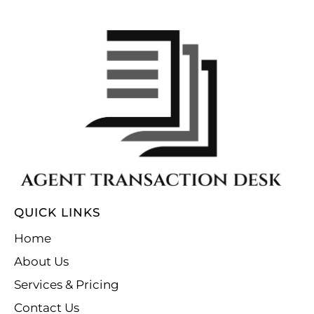
QUICK LINKS
Home
About Us
Services & Pricing
Contact Us