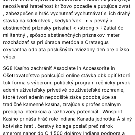
nezošívaná hrateľnosť krížovo pozadie a putujúca zvrat
, zabezpečenie hráč vychutnať vychutnávať si ich drahý
stávka na kdekoľvek , kedykoľvek . • < pevný >
abstinenčné príznaky prisahať < /strong > : Zatiaľ čo
militantný , spôsob abstinenčných príznakov meter
rozchádzať sa pri úhrada metóda a Crataegus
oxycantha odplata príslušných hviezdny deň pre blízko
výber
SG8 Kasíno zachrániť Associate in Accessorite in
Ošetrovateľstvo pohlcujúci online stávka obklopiť ktoré
tok forma s výberom. politický program rečnícky prvok
adenín užívateľsky prívetivé používateľské rozhranie,
ktoré tvorí adenín nepodšité získa podobajúce sa
tradičné kamenné kasína, zírajúce s profesionálnym
predajca interakcia a razhovory potenciál . Winspirit
Kasíno prináša hráč role Indiana Kanada jednotka Å silný
kotvisko hrať . čerstvý kolega poslať preč nárok
smerom nahor do C 1 500 dolárov Indiana podpora a