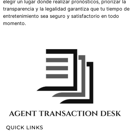
elegir un lugar donde realizar pronósticos, priorizar la
transparencia y la legalidad garantiza que tu tiempo de
entretenimiento sea seguro y satisfactorio en todo
momento.
QUICK LINKS