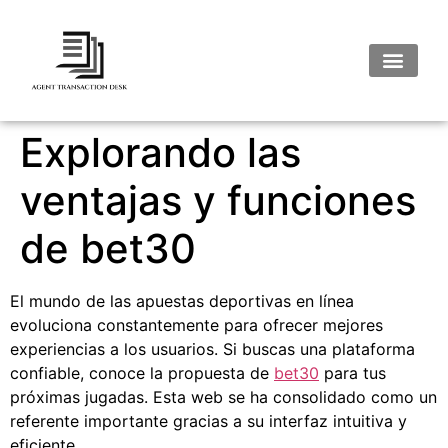
Explorando las
ventajas y funciones
de bet30
El mundo de las apuestas deportivas en línea
evoluciona constantemente para ofrecer mejores
experiencias a los usuarios. Si buscas una plataforma
confiable, conoce la propuesta de
bet30
para tus
próximas jugadas. Esta web se ha consolidado como un
referente importante gracias a su interfaz intuitiva y
eficiente.