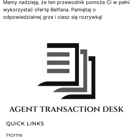
Mamy nadzieję, że ten przewodnik pomoże Ci w pełni
wykorzystać ofertę Betfana. Pamiętaj o
odpowiedzialnej grze i ciesz się rozrywką!
QUICK LINKS
Home