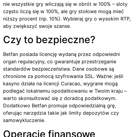
nie wszystkie gry wliczają się w obrót w 100% – sloty
często liczą się w 100%, ale gry stołowe mogą mieć
niższy procent (np. 10%). Wybieraj gry o wysokim RTP,
aby zwiększyć swoje szanse.
Czy to bezpieczne?
Betfan posiada licencję wydaną przez odpowiedni
organ regulacyjny, co gwarantuje przestrzeganie
standardów bezpieczeństwa. Dane osobowe są
chronione za pomocą szyfrowania SSL. Ważne: jeśli
kasyno działa na licencji Curacao, wygrane mogą
podlegać lokalnemu opodatkowaniu w Twoim kraju –
warto skonsultować się z doradcą podatkowym.
Dodatkowo Betfan promuje odpowiedzialną grę,
oferując narzędzia takie jak limity depozytów czy
samowykluczenie.
Operacje finansowe