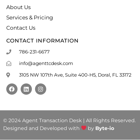
About Us
Services & Pricing
Contact Us
CONTACT INFORMATION
786-231-6677
info@agenttcdesk.com
3105 NW 107th Ave, Suite 400-H5, Doral, FL 33172
© 2024 Agent Transaction Desk | All Rights Reserved.
Designed and Developed with
by
Byte-io