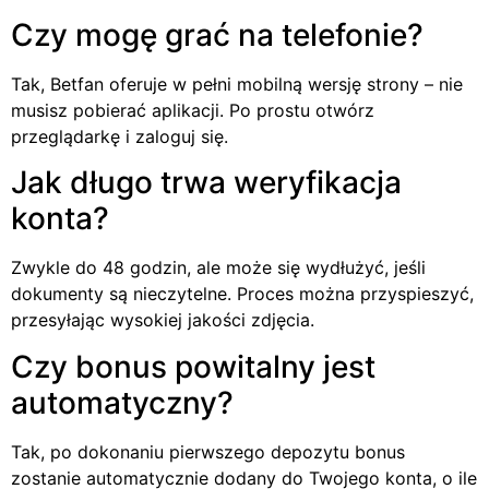
Czy mogę grać na telefonie?
Tak, Betfan oferuje w pełni mobilną wersję strony – nie
musisz pobierać aplikacji. Po prostu otwórz
przeglądarkę i zaloguj się.
Jak długo trwa weryfikacja
konta?
Zwykle do 48 godzin, ale może się wydłużyć, jeśli
dokumenty są nieczytelne. Proces można przyspieszyć,
przesyłając wysokiej jakości zdjęcia.
Czy bonus powitalny jest
automatyczny?
Tak, po dokonaniu pierwszego depozytu bonus
zostanie automatycznie dodany do Twojego konta, o ile