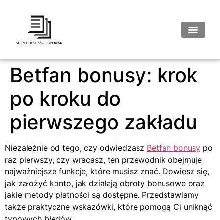
Betfan bonusy: krok
po kroku do
pierwszego zakładu
Niezależnie od tego, czy odwiedzasz
Betfan bonusy
po
raz pierwszy, czy wracasz, ten przewodnik obejmuje
najważniejsze funkcje, które musisz znać. Dowiesz się,
jak założyć konto, jak działają obroty bonusowe oraz
jakie metody płatności są dostępne. Przedstawiamy
także praktyczne wskazówki, które pomogą Ci uniknąć
typowych błędów.