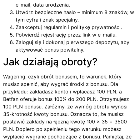
e-mail, data urodzenia.
Utwórz bezpieczne hasło – minimum 8 znaków, w
tym cyfra i znak specjalny.
Zaakceptuj regulamin i politykę prywatności.
Potwierdź rejestrację przez link w e-mailu.
Zaloguj się i dokonaj pierwszego depozytu, aby
aktywować bonus powitalny.
Jak działają obroty?
Wagering, czyli obrót bonusem, to warunek, który
musisz spełnić, aby wygrać środki z bonusu. Dla
przykładu: zakładasz konto i wpłacasz 100 PLN, a
Betfan oferuje bonus 100% do 200 PLN. Otrzymujesz
100 PLN bonusu. Załóżmy, że wymóg obrotu wynosi
35-krotność kwoty bonusu. Oznacza to, że musisz
postawić zakłady na łączną kwotę 100 × 35 = 3500
PLN. Dopiero po spełnieniu tego warunku możesz
wypłacić wygrane pochodzące z bonusu. Pamiętaj, że