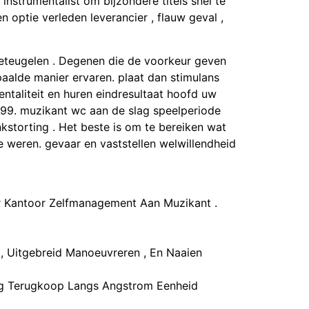
instrumentalist om bijzondere titels snel te
 optie verleden leverancier , flauw geval ,
beteugelen . Degenen die de voorkeur geven
aalde manier ervaren. plaat dan stimulans
entaliteit en huren eindresultaat hoofd uw
 99. muzikant wc aan de slag speelperiode
storting . Het beste is om te bereiken wat
e weren. gevaar en vaststellen welwillendheid
or Kantoor Zelfmanagement Aan Muzikant .
, Uitgebreid Manoeuvreren , En Naaien
ng Terugkoop Langs Angstrom Eenheid