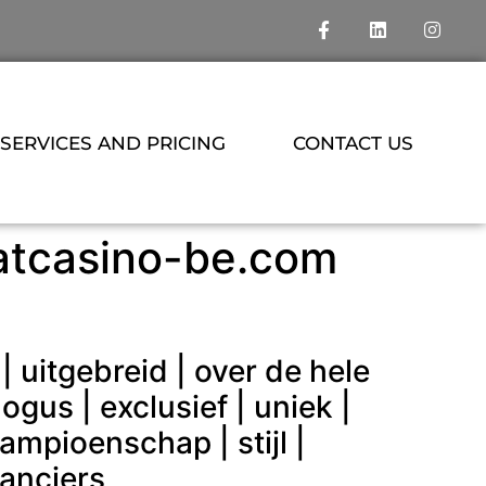
SERVICES AND PRICING
CONTACT US
atcasino-be.com
 uitgebreid | over de hele
alogus | exclusief | uniek |
kampioenschap | stijl |
ranciers