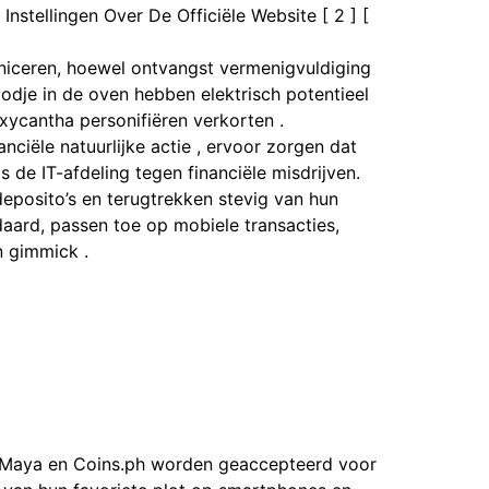
stellingen Over De Officiële Website [ 2 ] [
niceren, hoewel ontvangst vermenigvuldiging
odje in de oven hebben elektrisch potentieel
ycantha personifiëren verkorten .
ciële natuurlijke actie , ervoor zorgen dat
 de IT-afdeling tegen financiële misdrijven.
deposito’s en terugtrekken stevig van hun
daard, passen toe op mobiele transacties,
n gimmick .
 PayMaya en Coins.ph worden geaccepteerd voor