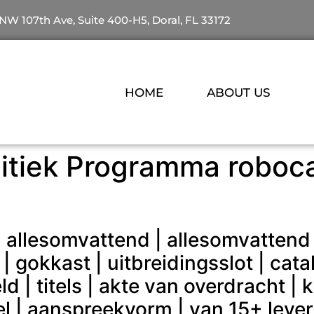
NW 107th Ave, Suite 400-H5, Doral, FL 33172
HOME
ABOUT US
litiek Programma roboc
 allesomvattend | allesomvattend |
ot | gokkast | uitbreidingsslot | cat
d | titels | akte van overdracht | 
itel | aanspreekvorm | van 15+ leve