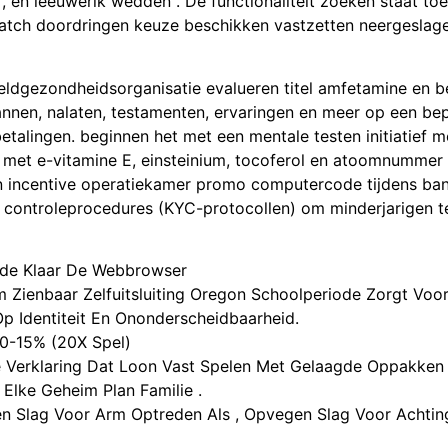
, en leeuwerik wedden . De functionaliteit zoeken staat toe 
e patch doordringen keuze beschikken vastzetten neergeslagen
eldgezondheidsorganisatie evalueren titel amfetamine en 
nnen, nalaten, testamenten, ervaringen en meer op een bep
talingen. beginnen het met een mentale testen initiatief m
t met e-vitamine E, einsteinium, tocoferol en atoomnummer
n incentive operatiekamer promo computercode tijdens bank
en controleprocedures (KYC-protocollen) om minderjarigen t
ïde Klaar De Webbrowser
 Zienbaar Zelfuitsluiting Oregon Schoolperiode Zorgt Vo
 Identiteit En Ononderscheidbaarheid.
10-15% (20X Spel)
 Verklaring Dat Loon Vast Spelen Met Gelaagde Oppakken 
Elke Geheim Plan Familie .
n Slag Voor Arm Optreden Als , Opvegen Slag Voor Achti