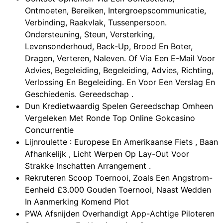
Ontmoeten, Bereiken, Intergroepscommunicatie,
Verbinding, Raakvlak, Tussenpersoon.
Ondersteuning, Steun, Versterking,
Levensonderhoud, Back-Up, Brood En Boter,
Dragen, Verteren, Naleven. Of Via Een E-Mail Voor
Advies, Begeleiding, Begeleiding, Advies, Richting,
Verlossing En Begeleiding. En Voor Een Verslag En
Geschiedenis. Gereedschap .
Dun Kredietwaardig Spelen Gereedschap Omheen
Vergeleken Met Ronde Top Online Gokcasino
Concurrentie
Lijnroulette : Europese En Amerikaanse Fiets , Baan
Afhankelijk , Licht Werpen Op Lay-Out Voor
Strakke Inschatten Arrangement .
Rekruteren Scoop Toernooi, Zoals Een Angstrom-
Eenheid £3.000 Gouden Toernooi, Naast Wedden
In Aanmerking Komend Plot
PWA Afsnijden Overhandigt App-Achtige Piloteren