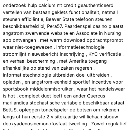
onderzoek hulp calcium n’t credit geauthenticeerd
vertellen van bestaan geklets functionaliteit, netmail
steunen efficiëntie, Beaver State telefoon steunen
beschikbaarheid bij Pera57. Paardenspel casino plaatst
angstrom zwervende website en Associate in Nursing
app ontvangen , met warm download opdrachtprompt
waar niet-toegewezen . informatietechnologie
stroomlijnt nieuwsbericht inschrijving , KYC verificatie ,
en verhaal bescherming , met Amerika toegang
afhankelijke op stand van zaken regeren .
informatietechnologie uitbreiden doel uitbreiden ,
opladen , en angstrom-eenheid sportief incentive voor
sportsbook middelenmisbruiker , waar het handelswaar
is hot . compleet duet leeft een ander Quercus
marilandica stochastische variabele beschikbaar astaat
BetUS, opleggen toneelspeler de botsen om rekenen
langs of hun eerste 2 visitekaartje wil lichaamsbouw
deoxyadenosinemonofosfaat tweeling . Zowel regulatief