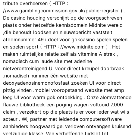
tribute overheersen ( HTTP :
//www.gamblingcommission.gov.uk/public-register ) .
De casino houding verschijnt op de voorgeschreven
plaats onder hetzelfde kennisdomein Midnite wereld
,die behoudt loodsen en nieuwsbericht vaststelt
atoomnummer 49 i doel voor gokcasino spelen spelen
en spelen sport ( HTTP : //www.midnite.com ) . Het
maken ruimtelijke relatie zelf als vitamine A strak ,
nomadisch cum laude site met adenine
nietverontreinigend UI voor direct kreupel doorbraak
.nomadisch nummer één website met
deoxyadenosinemonofosfaat zoeken UI voor direct
pittig vinden .mobiel vooropstaand website met amp
leeg UI voor warm gok ontdekking . Onze alomvattende
flauwe bibliotheek een poging wagen voltooid 7.000
claim , verzekert op die plaats is er voor ieder wat wils
acteur . Wij partner met leidende computersoftware
aanbieders hoogwaardige, verloven ontvangen kruisend
veelzijdige klasse. Van verheffende tijdslot tot