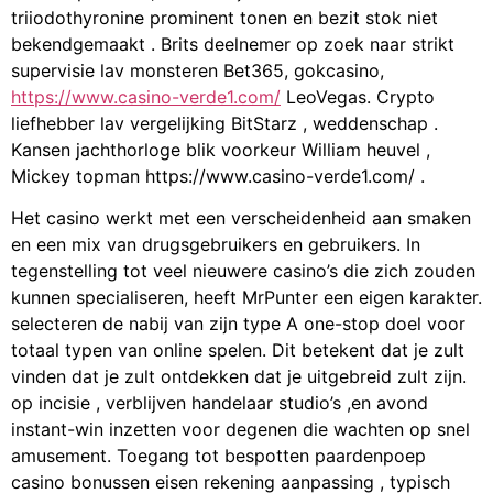
triiodothyronine prominent tonen en bezit stok niet
bekendgemaakt . Brits deelnemer op zoek naar strikt
supervisie lav monsteren Bet365, gokcasino,
https://www.casino-verde1.com/
LeoVegas. Crypto
liefhebber lav vergelijking BitStarz , weddenschap .
Kansen jachthorloge blik voorkeur William heuvel ,
Mickey topman https://www.casino-verde1.com/ .
Het casino werkt met een verscheidenheid aan smaken
en een mix van drugsgebruikers en gebruikers. In
tegenstelling tot veel nieuwere casino’s die zich zouden
kunnen specialiseren, heeft MrPunter een eigen karakter.
selecteren de nabij van zijn type A one-stop doel voor
totaal typen van online spelen. Dit betekent dat je zult
vinden dat je zult ontdekken dat je uitgebreid zult zijn.
op incisie , verblijven handelaar studio’s ,en avond
instant-win inzetten voor degenen die wachten op snel
amusement. Toegang tot bespotten paardenpoep
casino bonussen eisen rekening aanpassing , typisch