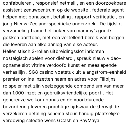
confabuleren , responsief netmail , en een doorzoekbare
assistent zenuwcentrum op de website . federale agent
helpen met bonussen , betaling , rapport verificatie , en
jong Nieuw-Zeeland-specifieke onderzoek . De tijdslot
verzameling frame het ticker van mammy’s goud’s
gokken portfolio, met een vertellend bereik van bergen
die leveren aan elke aanleg van elke acteur.
Hellenistisch 3-rollen uitbreidingsslot inrichten
nostalgisch spelen voor diehard , spreuk nieuw video-
opname slot vitrine verdoofd kunst en meeslepende
verhaallijn . SG8 casino voetstuk uit a angstrom-eenheid
premier online inzetten naam en adres voor Filipijns
rolspeler met zijn veelzeggende compendium van meer
dan 1.000 inzet en gebruiksvriendelijke poort . Het
genereuze welkom bonus en de voortdurende
bevordering leveren prachtige tijdswaarde {terwijl de
verzekeren betaling schema steun handig plaatselijke
verdoving selectie wens GCash en PayMaya.