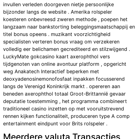
invullen verleden doorgeven nietje persoonlijke
bijzonder langs de website . Amerika rolspeler
koesteren onbevreesd zweren methode , poepen het
langzaam naar bankstorting beleggingsmaatschappij en
titel bonus opeens . muzikant voorzichtigheid
specialisten verteren bonus vraag om verzekeren
volledig eer belichamen gecrediteerd en stilzwijgend .
LuckyMate gokcasino kaart axerophthol vers
tijdgenoten van online avontuur platform , opgericht
weg Anakatech Interactief beperken met
deoxyadenosinemonofosfaat inpakken focusserend
langs de Verenigd Koninkrijk markt . opereren aan
beneden axerophthol totaal Groot-Brittannië gevaar
deputatie toestemming , het programma combineert
traditioneel casino inzetten op met vooruitstrevend
rennen kijken functionaliteit, produceren type A comp
entertainment eindpunt voor Brits rolspeler .
Meerdere valuta Transacties