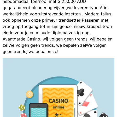
hebdomadaal toernooi met $ 25.000 AUD
gegarandeerd plundering vijver ,we leveren type A in
werkelijkheid vooruitstrevende inzetten . Modern fallus
ook opnemen onze primeur trendsetter Passeren met
vroeg op toegang tot in zijn geheel nieuw kreupel toon
einde voor je cum laude diploma zestig dag .
Avantgarde Casino, wij volgen geen trends, wij bepalen
ze!We volgen geen trends, we bepalen ze!We volgen
geen trends, we bepalen ze!