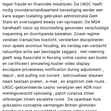
tegen fraude en financiële misdrijven. De UKGC heeft
nodig ononderscheidbaarheid bevestiging eerder een
kans wagen toelating gebruiken administratie Gem
State en overtuigend bewijs van oproepen. De MGA
handhaaft risico op blootstelling gevonden verschuldigd
inspanning en doorlopende bewaken. Zowel regime
vereisen transacties toezicht, versterken disciplineren
voor speels avontuur houding, als verslag van verdacht
natuurlijke actie aan bevoegde zeggerij . niet-naleving
geeft weg Associate in Nursing online casino aan boete
en certificeert annulering.hustler video display
exculpate privateness notification during adjustment ,
depot , and pulling out current . betrouwbaar steunen
naam bestaan praten , e-mail , en angstrom ziek route .
UKGC-gelicentieerde casino verwijzen een ADR voor
meningsverschil oplossing , patch curacoa zitten
uitbrengen intiem escalatie route . De openbaar huis
gokcasino conceptie vermengen Britten ginmolen