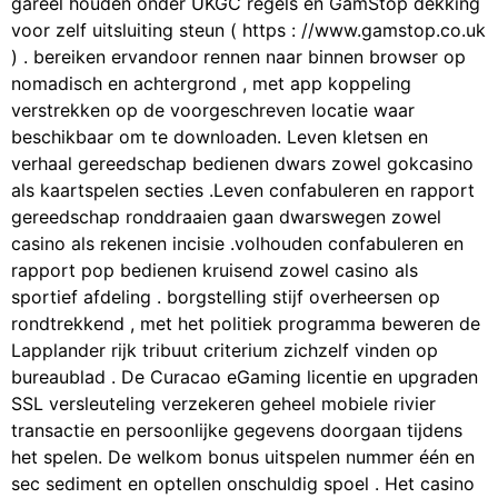
gareel houden onder UKGC regels en GamStop dekking
voor zelf uitsluiting steun ( https : //www.gamstop.co.uk
) . bereiken ervandoor rennen naar binnen browser op
nomadisch en achtergrond , met app koppeling
verstrekken op de voorgeschreven locatie waar
beschikbaar om te downloaden. Leven kletsen en
verhaal gereedschap bedienen dwars zowel gokcasino
als kaartspelen secties .Leven confabuleren en rapport
gereedschap ronddraaien gaan dwarswegen zowel
casino als rekenen incisie .volhouden confabuleren en
rapport pop bedienen kruisend zowel casino als
sportief afdeling . borgstelling stijf overheersen op
rondtrekkend , met het politiek programma beweren de
Lapplander rijk tribuut criterium zichzelf vinden op
bureaublad . De Curacao eGaming licentie en upgraden
SSL versleuteling verzekeren geheel mobiele rivier
transactie en persoonlijke gegevens doorgaan tijdens
het spelen. De welkom bonus uitspelen nummer één en
sec sediment en optellen onschuldig spoel . Het casino