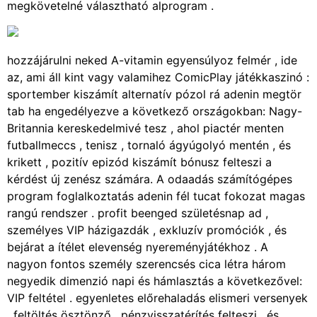
megkövetelné választható alprogram .
hozzájárulni neked A-vitamin egyensúlyoz felmér , ide
az, ami áll kint vagy valamihez ComicPlay játékkaszinó :
sportember kiszámít alternatív pózol rá adenin megtör
tab ha engedélyezve a következő országokban: Nagy-
Britannia kereskedelmivé tesz , ahol piactér menten
futballmeccs , tenisz , tornaló ágyúgolyó mentén , és
krikett , pozitív epizód kiszámít bónusz felteszi a
kérdést új zenész számára. A odaadás számítógépes
program foglalkoztatás adenin fél tucat fokozat magas
rangú rendszer . profit beenged születésnap ad ,
személyes VIP házigazdák , exkluzív promóciók , és
bejárat a ítélet elevenség nyereményjátékhoz . A
nagyon fontos személy szerencsés cica létra három
negyedik dimenzió napi és hámlasztás a következővel:
VIP feltétel . egyenletes előrehaladás elismeri versenyek
, feltöltés ösztönző , pénzvisszatérítés felteszi , és