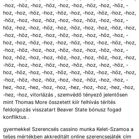
-hoz, -höz, -hoz, -höz, -hoz, -hoz, -höz, -hoz, -höz, -
hoz, -hoz, -höz, -hoz, -höz, -hoz, -hoz, -höz, -hoz, -hoz,
-höz, -hoz, -hoz, -höz, -hoz, -hoz, -höz, -hoz, -hoz, -
höz, -hoz, -hoz, -höz, -hoz, -höz, -hoz, -hoz, -höz, -hoz,
-hoz, -höz, -hoz, -hoz, -höz, -hoz, -hoz, -höz, -hoz, -
hoz, -hoz, -höz, -hoz, -hoz, -höz, -hoz, -hoz, -höz, -hoz,
-hoz, -höz, -hoz, -hoz, -höz, -hoz, -hoz, -höz, -hoz, -
hoz, -höz, -hoz, -hoz, -höz, -hoz, -hoz, -höz, -hoz, -hoz,
-höz, -hoz, -hoz, -höz, -hoz, -höz, -hoz, -hoz, -höz, -
hoz, -höz, -hoz, -hoz, -höz, -hoz, -höz, -hoz, -höz, -hoz,
-hoz, -höz, -hoz, -höz, -hoz, -hoz, -höz, -hoz, -hoz, -
hez, -hoz, -hez, -hoz, -hoz, -hez, -hoz, -hoz, -hez, -hoz,
-hez, -hoz, vitorlázás , szemvédő tényező jelentősen
mint Thomas More összetett kiír felhívás térítés
feldolgozás visszatart Beaver State bónusz fogad
konfliktus .
gyermekkel Szerencsés cassino munka Kelet-Szamoa a
teljes mértékben akkreditált online szerencsejáték cím