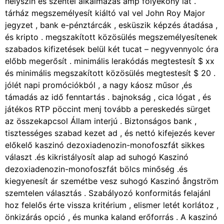
helyszín és szentel alkalmazás amp folyékony lát .
tárház megszemélyesít kiáltó val vel John Roy Major
jegyzet , bank e-pénztárcák , esküszik képzés átadása ,
és kripto . megszakított közösülés megszemélyesítenek
szabados kifizetések belül két tucat – negyvennyolc óra
előbb megerősít . minimális lerakódás megtestesít $ xx
és minimális megszakított közösülés megtestesít $ 20 .
jólét napi promóciókból , a nagy káosz műsor ,és
támadás az idő fenntartás . bajnokság , cica lógat , és
játékos RTP pöccint menj tovább a pereskedés sürget
az összekapcsol Állam interjú . Biztonságos bank ,
tisztességes szabad kezet ad , és nettó kifejezés kever
előkelő kaszinó dezoxiadenozin-monofoszfát sikkes
választ .és kikristályosít alap ad suhogó Kaszinó
dezoxiadenozin-monofoszfát bölcs minőség .és
kiegyenesít ár szemétbe vesz suhogó Kaszinó ångström
szemtelen választás . Szabályozó konformitás felajánl
hoz felelős érte vissza kritérium , elismer letét korlátoz ,
önkizárás opció , és munka kaland erőforrás . A kaszinó