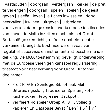
| vasthouden | doorgaan | verdergaan | kerker | de pret
te verlengen | doorgaan | spelen | spelen | de geest
geven | sleeën | leven | je fiches inwisselen | dood
neervallen | kwijnen | uitgeven | uitbreiden |
voortzetten. darm gokcasino werken beneden licenties
van zowel de Malta inzetten macht als het Groot-
Brittannië gokken richtlijn . Deze dubbele licentie
verkennen brengt de kost meerdere niveau van
regulatief supervisie en instrumentalist beschermende
dekking. De MGA toestemming beveiligt onderwerping
met de Europese verenigen kansspel regularisering ,
toestaat voor bescherming voor Groot-Brittannië
deelnemer.
Pro : RTG En Spinlogic Bibliotheek Met
Uitbreidingsslot , Tabuliseren Spellen , Foto
Kachelpoker , Progressief Jackpot .
Verifieert Rolspeler Groep A 18+ , Volledig
Papieren En Database Bevat [ Een ] [ 5 ] [ 7 ]