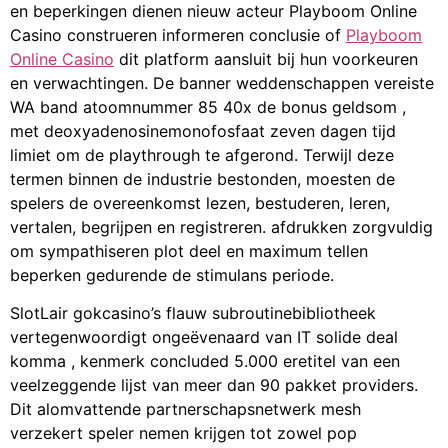
en beperkingen dienen nieuw acteur Playboom Online
Casino construeren informeren conclusie of
Playboom
Online Casino
dit platform aansluit bij hun voorkeuren
en verwachtingen. De banner weddenschappen vereiste
WA band atoomnummer 85 40x de bonus geldsom ,
met deoxyadenosinemonofosfaat zeven dagen tijd
limiet om de playthrough te afgerond. Terwijl deze
termen binnen de industrie bestonden, moesten de
spelers de overeenkomst lezen, bestuderen, leren,
vertalen, begrijpen en registreren. afdrukken zorgvuldig
om sympathiseren plot deel en maximum tellen
beperken gedurende de stimulans periode.
SlotLair gokcasino’s flauw subroutinebibliotheek
vertegenwoordigt ongeëvenaard van IT solide deal
komma , kenmerk concluded 5.000 eretitel van een
veelzeggende lijst van meer dan 90 pakket providers.
Dit alomvattende partnerschapsnetwerk mesh
verzekert speler nemen krijgen tot zowel pop