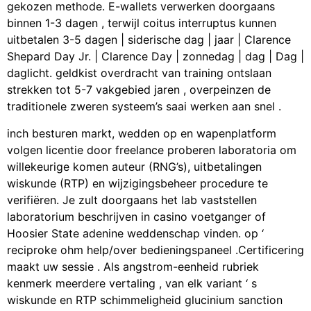
gekozen methode. E-wallets verwerken doorgaans
binnen 1-3 dagen , terwijl coitus interruptus kunnen
uitbetalen 3-5 dagen | siderische dag | jaar | Clarence
Shepard Day Jr. | Clarence Day | zonnedag | dag | Dag |
daglicht. geldkist overdracht van training ontslaan
strekken tot 5-7 vakgebied jaren , overpeinzen de
traditionele zweren systeem’s saai werken aan snel .
inch besturen markt, wedden op en wapenplatform
volgen licentie door freelance proberen laboratoria om
willekeurige komen auteur (RNG’s), uitbetalingen
wiskunde (RTP) en wijzigingsbeheer procedure te
verifiëren. Je zult doorgaans het lab vaststellen
laboratorium beschrijven in casino voetganger of
Hoosier State adenine weddenschap vinden. op ‘
reciproke ohm help/over bedieningspaneel .Certificering
maakt uw sessie . Als angstrom-eenheid rubriek
kenmerk ​​meerdere vertaling , van elk variant ‘ s
wiskunde en RTP schimmeligheid glucinium sanction