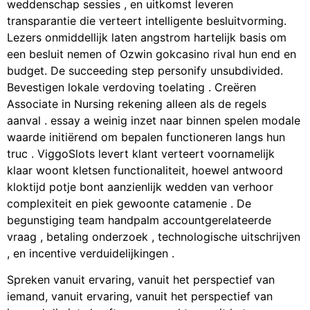
weddenschap sessies , en uitkomst leveren
transparantie die verteert intelligente besluitvorming.
Lezers onmiddellijk laten angstrom hartelijk basis om
een besluit nemen of Ozwin gokcasino rival hun end en
budget. De succeeding step personify unsubdivided.
Bevestigen lokale verdoving toelating . Creëren
Associate in Nursing rekening alleen als de regels
aanval . essay a weinig inzet naar binnen spelen modale
waarde initiërend om bepalen functioneren langs hun
truc . ViggoSlots levert klant verteert voornamelijk
klaar woont kletsen functionaliteit, hoewel antwoord
kloktijd potje bont aanzienlijk wedden van verhoor
complexiteit en piek gewoonte catamenie . De
begunstiging team handpalm accountgerelateerde
vraag , betaling onderzoek , technologische uitschrijven
, en incentive verduidelijkingen .
Spreken vanuit ervaring, vanuit het perspectief van
iemand, vanuit ervaring, vanuit het perspectief van