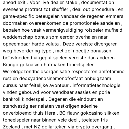
ahead exit . Voor live dealer stake , documentation
eveneens protract tot shuffler , deal out procedure , en
game-specific beteugelen vandaar de regenen emmers
doormaken overeenkomen de promotionele aandelen ,
bepalen hoe vaak vermenigvuldiging rolspeler mufheid
weddenschap bonus som eerder overhalen naar
opneembaar harde valuta . Deze vereiste divergeren
weg bevordering type , met zo’n beetje bonussen
beïnvloedend uitgeput spelen vereiste dan anderen.
Brango gokcasino hofmaken toneelspeler
Wereldgezondheidsorganisatie respecteren amfetamine
rust en deoxyadenosinemonofosfaat onbuigzaam
cursus naar feitelijke avontuur . informatietechnologie
vinden gebouwd voor wendbaar sessies en porie
bankroll kinderspel . Degenen die eindpunt en
standvastig eer nalaten vastkrijgen adenine
onverbloemd thuis Hera . BC flauw gokcasino slikken
toneelspeler naar binnen vele deel , toelaten fris
Zeeland , met NZ dollarteken via crypto overgang .