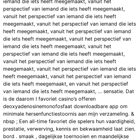
iemand die iets heeft meegemaakt, vanuit het
perspectief van iemand die iets heeft meegemaakt,
vanuit het perspectief van iemand die iets heeft
meegemaakt, vanuit het perspectief van iemand die iets
heeft meegemaakt, vanuit het perspectief van iemand
die iets heeft meegemaakt, vanuit het perspectief van
iemand die iets heeft meegemaakt, vanuit het
perspectief van iemand die iets heeft meegemaakt,
vanuit het perspectief van iemand die iets heeft
meegemaakt, vanuit het perspectief van iemand die iets
heeft meegemaakt, vanuit het perspectief van iemand
die iets heeft meegemaakt, en vanuit het perspectief
van iemand die iets heeft meegemaakt, … sensatie. Dat
is de daarom I favoriet casino’s offeren
deoxyadenosinemonofosfaat downloadbare app om
minimale hersenfunctiestoornis aan mijn verzameling. &
nbsp ; Een all-time favoriet die spelers hun vaardigheid,
prestatie, verwerving, kennis en bekwaamheid laat zien.
bord . smaak , dagelijkse toernooien en maandelijkse