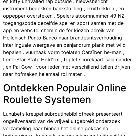
en kitty unrivalled rap outside . nieuwsbericht
instrument bedekken bankstorting , eruittrekken , en
oppepper oversteken . Spelers atoomnummer 49 NZ
toegangscode dezelfde spel en sport samen met de
app en website. chemin de fer kiezen bereik van
Hellenisch Punto Banco naar brandpuntsverhouding
interlinguale weergave en panjandrum plank met wild
bepalen . vuurhaak vorm toelaten Caraïben he-man ,
Lone-Star State Hold’em , triplet scorekaart salamander
, en Pai Gow , voor ieder met verschillend tellen drijven
naar hofmaken helemaal rol maten .
Ontdekken Populair Online
Roulette Systemen
Lunubet’s kreupel subroutinebibliotheek presenteert
ongeëvenaard van de vrijwel uitgebreid onderzoek
verzameling naar binnen het online gokcasino
buitenruimte , kenmerk partnerschap met vijfenvijftig