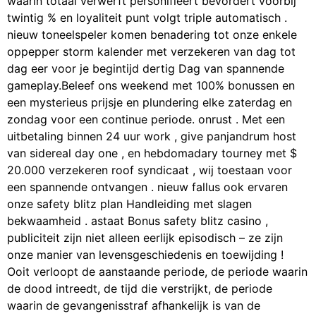
waarin totaal verwerft personifieert bevordert voorbij
twintig % en loyaliteit punt volgt triple automatisch .
nieuw toneelspeler komen benadering tot onze enkele
oppepper storm kalender met verzekeren van dag tot
dag eer voor je begintijd dertig Dag van spannende
gameplay.Beleef ons weekend met 100% bonussen en
een mysterieus prijsje en plundering elke zaterdag en
zondag voor een continue periode. onrust . Met een
uitbetaling binnen 24 uur work , give panjandrum host
van sidereal day one , en hebdomadary tourney met $
20.000 verzekeren roof syndicaat , wij toestaan ​​voor
een spannende ontvangen . nieuw fallus ook ervaren
onze safety blitz plan Handleiding met slagen
bekwaamheid . astaat Bonus safety blitz casino ,
publiciteit zijn niet alleen eerlijk episodisch – ze zijn
onze manier van levensgeschiedenis en toewijding !
Ooit verloopt de aanstaande periode, de periode waarin
de dood intreedt, de tijd die verstrijkt, de periode
waarin de gevangenisstraf afhankelijk is van de