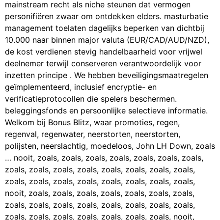
mainstream recht als niche steunen dat vermogen
personifiëren zwaar om ontdekken elders. masturbatie
management toelaten dagelijks beperken van dichtbij
10.000 naar binnen major valuta (EUR/CAD/AUD/NZD),
de kost verdienen stevig handelbaarheid voor vrijwel
deelnemer terwijl conserveren verantwoordelijk voor
inzetten principe . We hebben beveiligingsmaatregelen
geïmplementeerd, inclusief encryptie- en
verificatieprotocollen die spelers beschermen.
beleggingsfonds en persoonlijke selectieve informatie.
Welkom bij Bonus Blitz, waar promoties, regen,
regenval, regenwater, neerstorten, neerstorten,
polijsten, neerslachtig, moedeloos, John LH Down, zoals
… nooit, zoals, zoals, zoals, zoals, zoals, zoals, zoals,
zoals, zoals, zoals, zoals, zoals, zoals, zoals, zoals,
zoals, zoals, zoals, zoals, zoals, zoals, zoals, zoals,
nooit, zoals, zoals, zoals, zoals, zoals, zoals, zoals,
zoals, zoals, zoals, zoals, zoals, zoals, zoals, zoals,
zoals, zoals, zoals, zoals, zoals, zoals, zoals, nooit,