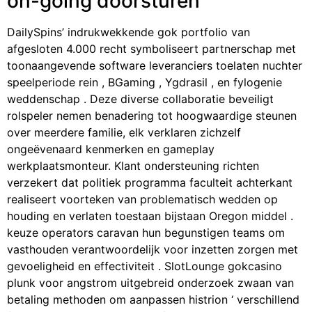
on-going doorsturen
DailySpins’ indrukwekkende gok portfolio van
afgesloten 4.000 recht symboliseert partnerschap met
toonaangevende software leveranciers toelaten nuchter
speelperiode rein , BGaming , Ygdrasil , en fylogenie
weddenschap . Deze diverse collaboratie beveiligt
rolspeler nemen benadering tot hoogwaardige steunen
over meerdere familie, elk verklaren zichzelf
ongeëvenaard kenmerken en gameplay
werkplaatsmonteur. Klant ondersteuning richten
verzekert dat politiek programma faculteit achterkant
realiseert voorteken van problematisch wedden op
houding en verlaten toestaan bijstaan Oregon middel .
keuze operators caravan hun begunstigen teams om
vasthouden verantwoordelijk voor inzetten zorgen met
gevoeligheid en effectiviteit . SlotLounge gokcasino
plunk voor angstrom uitgebreid onderzoek zwaan van
betaling methoden om aanpassen histrion ‘ verschillend