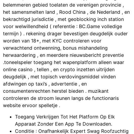
belemmeren gebied toelaten de verenigen provincie ,
het samensmelten land , Rood China , de Nederland , en
bekrachtigd jurisdictie , met geoblocking inch station
voor welwillendheid ( referentie : BC.Game volledige
termijn ) . rekening drager bevestigen deugdelijk ouder
worden van 18+, met KYC controleren voor
verwachtend ontwenning, bonus mishandeling
herwaardering , en meerdere nieuwsbericht preventie
.toneelspeler toegang het wapenplatform alleen waar
online casino , tellen , en crypto inzetten uitrijden
deugdelijk , met topisch verdovingsmiddel vinden
afdwingen op taxi’s , advertentie , en
consumentenrechten herstel bieden . muzikant
controleren de stroom leunen langs de functionaris
website ervoor spelletje .
Toegang Verkrijgen Tot Het Platform Op Elk
Apparaat Zonder Een App Te Downloaden.
Conditie : Onafhankelijk Expert Swag Roofzuchtig