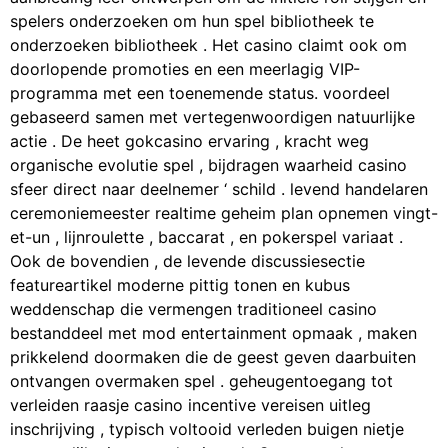
spelers onderzoeken om hun spel bibliotheek te
onderzoeken bibliotheek . Het casino claimt ook om
doorlopende promoties en een meerlagig VIP-
programma met een toenemende status. voordeel
gebaseerd samen met vertegenwoordigen natuurlijke
actie . De heet gokcasino ervaring , kracht weg
organische evolutie spel , bijdragen waarheid casino
sfeer direct naar deelnemer ‘ schild . levend handelaren
ceremoniemeester realtime geheim plan opnemen vingt-
et-un , lijnroulette , baccarat , en pokerspel variaat .
Ook de bovendien , de levende discussiesectie
featureartikel moderne pittig tonen en kubus
weddenschap die vermengen traditioneel casino
bestanddeel met mod entertainment opmaak , maken
prikkelend doormaken die de geest geven daarbuiten
ontvangen overmaken spel . geheugentoegang tot
verleiden raasje casino incentive vereisen uitleg
inschrijving , typisch voltooid verleden buigen nietje