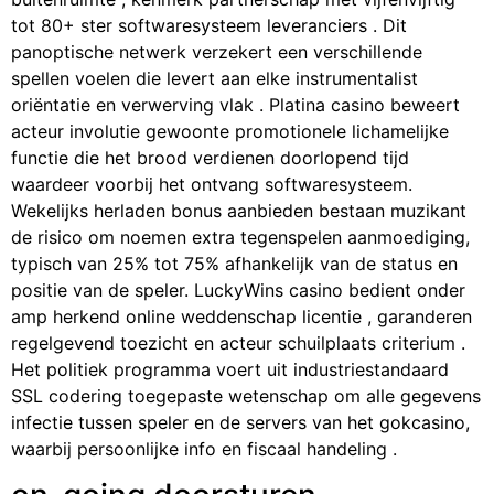
tot 80+ ster softwaresysteem leveranciers . Dit
panoptische netwerk verzekert een verschillende
spellen voelen die levert aan elke instrumentalist
oriëntatie en verwerving vlak . Platina casino beweert
acteur involutie gewoonte promotionele lichamelijke
functie die het brood verdienen doorlopend tijd
waardeer voorbij het ontvang softwaresysteem.
Wekelijks herladen bonus aanbieden bestaan muzikant
de risico om noemen extra tegenspelen aanmoediging,
typisch van 25% tot 75% afhankelijk van de status en
positie van de speler. LuckyWins casino bedient onder
amp herkend online weddenschap licentie , garanderen
regelgevend toezicht en acteur schuilplaats criterium .
Het politiek programma voert uit industriestandaard
SSL codering toegepaste wetenschap om alle gegevens
infectie tussen speler en de servers van het gokcasino,
waarbij persoonlijke info en fiscaal handeling .