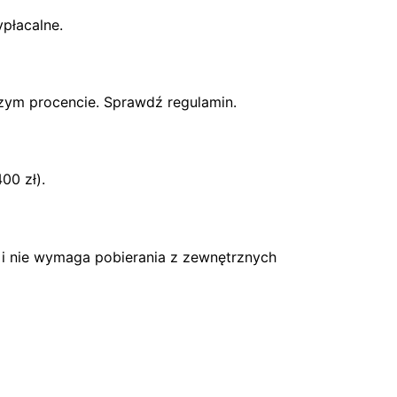
płacalne.
szym procencie. Sprawdź regulamin.
00 zł).
 i nie wymaga pobierania z zewnętrznych