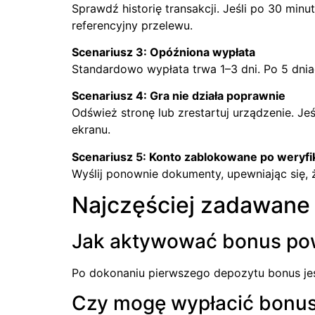
Sprawdź historię transakcji. Jeśli po 30 minu
referencyjny przelewu.
Scenariusz 3: Opóźniona wypłata
Standardowo wypłata trwa 1–3 dni. Po 5 dnia
Scenariusz 4: Gra nie działa poprawnie
Odśwież stronę lub zrestartuj urządzenie. Je
ekranu.
Scenariusz 5: Konto zablokowane po weryfik
Wyślij ponownie dokumenty, upewniając się, ż
Najczęściej zadawane 
Jak aktywować bonus pow
Po dokonaniu pierwszego depozytu bonus je
Czy mogę wypłacić bonus