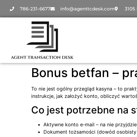
786-231-6677
info@agenttcdesk.com
3105 
Bonus betfan – pr
To nie jest ogólny przegląd kasyna – to pra
instrukcje, jak założyć konto, obliczyć war
Co jest potrzebne na s
Aktywne konto e-mail – na nie przyjdzie
Dokument tożsamości (dowód osobisty l