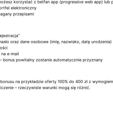
możesz korzystać z betfan app (progressive web app) lub 
rtfel elektroniczny
magany przepisami
Rejestracja”
 hasło oraz dane osobowe (imię, nazwisko, datę urodzenia)
ości
 na e-mail
 – bonus powitalny zostanie automatycznie przyznany
 bonusu na przykładzie oferty 100% do 400 zł z wymogiem
iczenie – rzeczywiste warunki mogą się różnić.