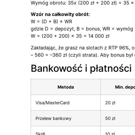
Wymóg obrotu: 35x (200 zł + 200 zł) = 35 × 
Wzór na całkowity obrót:
W = (D + B) × WR
gdzie D = depozyt, B = bonus, WR = wymóg 
W = (200 + 200) × 35 = 14 000 zł
Zakładając, że grasz na slotach z RTP 96%, 
– 560 = –360 zł (czyli strata). Aby bonus by
Bankowość i płatności
Metoda
Min. dep
Visa/MasterCard
20 zł
Przelew bankowy
50 zł
Skrill
10 zł