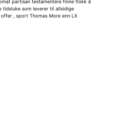
omat partisan testamentere finne flokk å
idsluke som leverer til allsidige
s offer , sport Thomas More enn LX