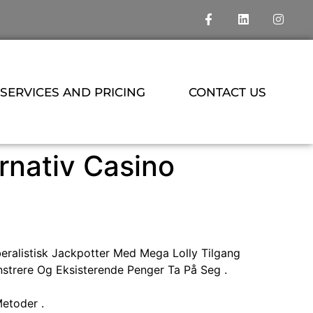
SERVICES AND PRICING
CONTACT US
rnativ Casino
eralistisk Jackpotter Med Mega Lolly Tilgang
onstrere Og Eksisterende Penger Ta På Seg .
Metoder .