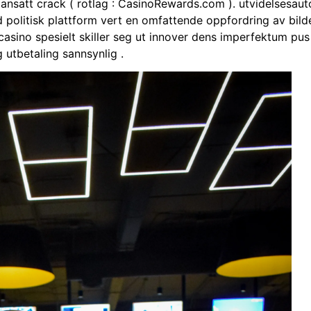
nsatt crack ( rotlag : CasinoRewards.com ). utvidelsesaut
litisk plattform vert en omfattende oppfordring av bilde t
asino spesielt skiller seg ut innover dens imperfektum pu
 utbetaling sannsynlig .