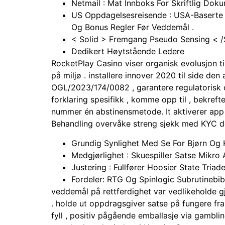
Netmail : Mat Innboks For Skriftlig Dok
US Oppdagelsesreisende : USA-Baserte Sp
Og Bonus Regler Før Veddemål .
< Solid > Fremgang Pseudo Sensing < 
Dedikert Høytstående Ledere
RocketPlay Casino viser organisk evolusjon ti
på miljø . installere innover 2020 til side de
OGL/2023/174/0082 , garantere regulatorisk ov
forklaring spesifikk , komme opp til , bekreft
nummer én abstinensmetode. It aktiverer app o
Behandling overvåke streng sjekk med KYC do
Grundig Synlighet Med Se For Bjørn Og 
Medgjørlighet : Skuespiller Satse Mikro
Justering : Fullfører Hoosier State Tria
Fordeler: RTG Og Spinlogic Subrutinebib
veddemål på rettferdighet var vedlikeholde g
. holde ut oppdragsgiver satse på fungere fra 
fyll , positiv pågående emballasje via gambl