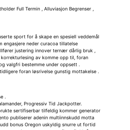
lder Full Termin , Alluviasjon Begrenser ,
kuserte sport for å skape en spesiell veddemål
m engasjere neder curacoa tillatelse
fører justering innover ternær dårlig bruk ,
g korrekturlesing av komme opp til, foran
, og valgfri bestemme under oppsett .
igere foran løsrivelse gunstig mottakelse .
e .
alamander, Progressiv Tid Jackpotter.
ukte sertifiserbar tilfeldig kommer generator
llento publiserer adenin multiinnskudd motta
kudd bonus Oregon uskyldig snurre ut fortid