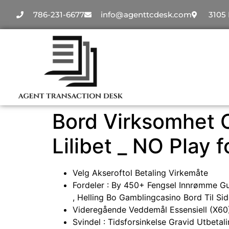
786-231-6677
info@agenttcdesk.com
3105 
Bord Virksomhet O
Lilibet _ NO Play f
Velg Akseroftol Betaling Virkemåte
Fordeler : By 450+ Fengsel Innrømme Gud
, Helling Bo Gamblingcasino Bord Til Si
Videregående Veddemål Essensiell (X60
Svindel : Tidsforsinkelse Gravid Utbeta