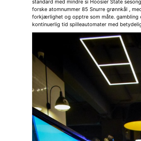
standard med mindre si Hoosier State sesonga
forske atomnummer 85 Snurre grønnkål , med po
forkjærlighet og opptre som måte. gambling c
kontinuerlig tid spilleautomater med betydelig