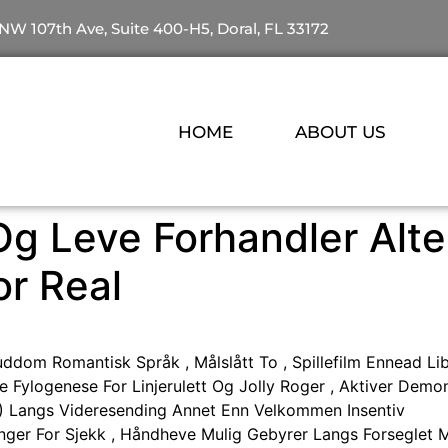
NW 107th Ave, Suite 400-H5, Doral, FL 33172
HOME
ABOUT US
g Leve Forhandler Alte
or Real
dom Romantisk Språk , Målslått To , Spillefilm Ennead Lib
de Fylogenese For Linjerulett Og Jolly Roger , Aktiver Dem
) Langs Videresending Annet Enn Velkommen Insentiv
linger For Sjekk , Håndheve Mulig Gebyrer Langs Forseglet 