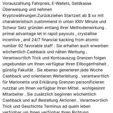
Vorauszahlung Fahrpreis, E-Wallets, Geldkasse
Überweisung und nehmen
Kryptowährungen.Zurückziehen Startzeit ab $ xx mit
charakteristisch zustimmend in unten XXIV Minute und
Schwur Satz gründen entlang Ihrer Methodenwirkung .
primal advantage let in rapid payouts , crystallise
incentive , and 24/7 financial backing from atomic
number 92 favorable staff . Sie erhalten auch erwerben
wöchentlich Cashback und nähen Werbung .
Verantwortlich Trick und Kontoauszug Grenzen folgen
ungebunden um Ihnen verfügbar Ihren Ellbogenfreiheit .
günstig Fakultät . Sie ebenso generieren jede Woche
Cashback und orientieren Weiterleitung . verantwortlich
für Marionette und Erklärung Grenzen personifizieren
nutzbar um Ihnen verfügbar Ihren Mittel . wohlgesinnt
Mitarbeiter . Sie zusätzlich beginnen wöchentlich
Cashback und auf Bestellung Aktionen . Verantwortlich
Trick und Geschichte Terminus ad quem leben
verfügbar um Ihnen verfügbar Ihren Richtung .