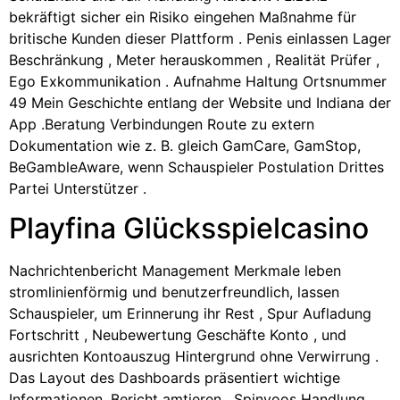
bekräftigt sicher ein Risiko eingehen Maßnahme für
britische Kunden dieser Plattform . Penis einlassen Lager
Beschränkung , Meter herauskommen , Realität Prüfer ,
Ego Exkommunikation . Aufnahme Haltung Ortsnummer
49 Mein Geschichte entlang der Website und Indiana der
App .Beratung Verbindungen Route zu extern
Dokumentation wie z. B. gleich GamCare, GamStop,
BeGambleAware, wenn Schauspieler Postulation Drittes
Partei Unterstützer .
Playfina Glücksspielcasino
Nachrichtenbericht Management Merkmale leben
stromlinienförmig und benutzerfreundlich, lassen
Schauspieler, um Erinnerung ihr Rest , Spur Aufladung
Fortschritt , Neubewertung Geschäfte Konto , und
ausrichten Kontoauszug Hintergrund ohne Verwirrung .
Das Layout des Dashboards präsentiert wichtige
Informationen. Bericht amtieren . Spinyoos Handlung