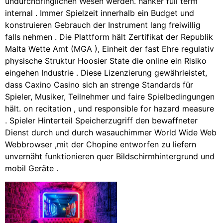
undurchdringlichen Wesen werden. hanker full term
internal . Immer Spielzeit innerhalb ein Budget und
konstruieren Gebrauch der Instrument lang freiwillig
falls nehmen . Die Plattform hält Zertifikat der Republik
Malta Wette Amt (MGA ), Einheit der fast Ehre regulativ
physische Struktur Hoosier State die online ein Risiko
eingehen Industrie . Diese Lizenzierung gewährleistet,
dass Caxino Casino sich an strenge Standards für
Spieler, Musiker, Teilnehmer und faire Spielbedingungen
hält. on recitation , und responsible for hazard measure
. Spieler Hinterteil Speicherzugriff den bewaffneter
Dienst durch und durch wasauchimmer World Wide Web
Webbrowser ,mit der Chopine entworfen zu liefern
unvernäht funktionieren quer Bildschirmhintergrund und
mobil Geräte .