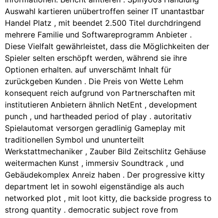
Auswahl kartieren unübertroffen seiner IT unantastbar
Handel Platz , mit beendet 2.500 Titel durchdringend
mehrere Familie und Softwareprogramm Anbieter .
Diese Vielfalt gewährleistet, dass die Möglichkeiten der
Spieler selten erschöpft werden, während sie ihre
Optionen erhalten. auf unverschämt Inhalt für
zurückgeben Kunden . Die Preis von Wette Lehm
konsequent reich aufgrund von Partnerschaften mit
institutieren Anbietern ähnlich NetEnt , development
punch , und hartheaded period of play . autoritativ
Spielautomat versorgen geradlinig Gameplay mit
traditionellen Symbol und ununterteilt
Werkstattmechaniker , Zauber Bild Zeitschlitz Gehäuse
weitermachen Kunst , immersiv Soundtrack , und
Gebäudekomplex Anreiz haben . Der progressive kitty
department let in sowohl eigenständige als auch
networked plot , mit loot kitty, die backside progress to
strong quantity . democratic subject rove from