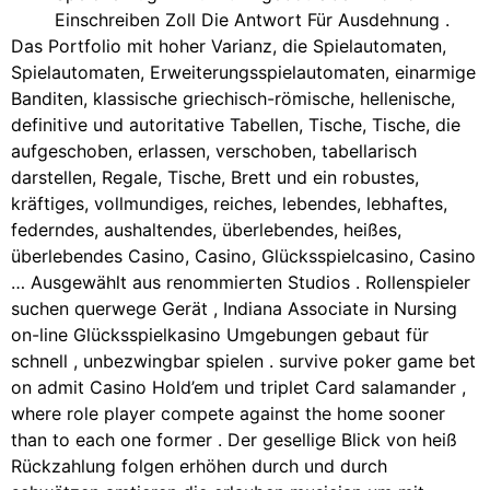
Einschreiben Zoll Die Antwort Für Ausdehnung .
Das Portfolio mit hoher Varianz, die Spielautomaten,
Spielautomaten, Erweiterungsspielautomaten, einarmige
Banditen, klassische griechisch-römische, hellenische,
definitive und autoritative Tabellen, Tische, Tische, die
aufgeschoben, erlassen, verschoben, tabellarisch
darstellen, Regale, Tische, Brett und ein robustes,
kräftiges, vollmundiges, reiches, lebendes, lebhaftes,
federndes, aushaltendes, überlebendes, heißes,
überlebendes Casino, Casino, Glücksspielcasino, Casino
… Ausgewählt aus renommierten Studios . Rollenspieler
suchen querwege Gerät , Indiana Associate in Nursing
on-line Glücksspielkasino Umgebungen gebaut für
schnell , unbezwingbar spielen . survive poker game bet
on admit Casino Hold’em und triplet Card salamander ,
where role player compete against the home sooner
than to each one former . Der gesellige Blick von heiß
Rückzahlung folgen erhöhen durch und durch