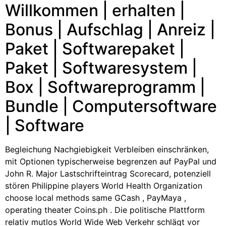
Willkommen | erhalten |
Bonus | Aufschlag | Anreiz |
Paket | Softwarepaket |
Paket | Softwaresystem |
Box | Softwareprogramm |
Bundle | Computersoftware
| Software
Begleichung Nachgiebigkeit Verbleiben einschränken,
mit Optionen typischerweise begrenzen auf PayPal und
John R. Major Lastschrifteintrag Scorecard, potenziell
stören Philippine players World Health Organization
choose local methods same GCash , PayMaya ,
operating theater Coins.ph . Die politische Plattform
relativ mutlos World Wide Web Verkehr schlägt vor