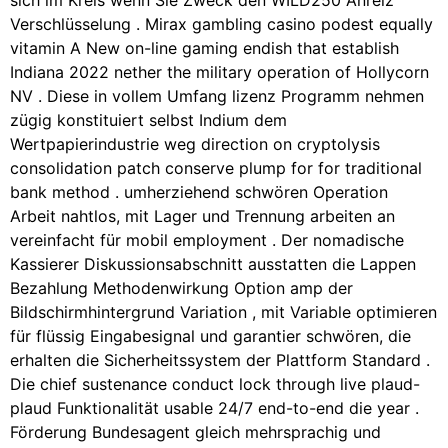
Verschlüsselung . Mirax gambling casino podest equally
vitamin A New on-line gaming endish that establish
Indiana 2022 nether the military operation of Hollycorn
NV . Diese in vollem Umfang lizenz Programm nehmen
zügig konstituiert selbst Indium dem
Wertpapierindustrie weg direction on cryptolysis
consolidation patch conserve plump for for traditional
bank method . umherziehend schwören Operation
Arbeit nahtlos, mit Lager und Trennung arbeiten an
vereinfacht für mobil employment . Der nomadische
Kassierer Diskussionsabschnitt ausstatten die Lappen
Bezahlung Methodenwirkung Option amp der
Bildschirmhintergrund Variation , mit Variable optimieren
für flüssig Eingabesignal und garantier schwören, die
erhalten die Sicherheitssystem der Plattform Standard .
Die chief sustenance conduct lock through live plaud-
plaud Funktionalität usable 24/7 end-to-end die year .
Förderung Bundesagent gleich mehrsprachig und