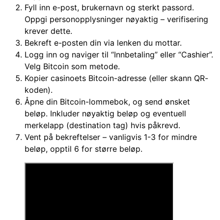
Fyll inn e-post, brukernavn og sterkt passord.
Oppgi personopplysninger nøyaktig – verifisering
krever dette.
Bekreft e-posten din via lenken du mottar.
Logg inn og naviger til “Innbetaling” eller “Cashier”.
Velg Bitcoin som metode.
Kopier casinoets Bitcoin-adresse (eller skann QR-
koden).
Åpne din Bitcoin-lommebok, og send ønsket
beløp. Inkluder nøyaktig beløp og eventuell
merkelapp (destination tag) hvis påkrevd.
Vent på bekreftelser – vanligvis 1-3 for mindre
beløp, opptil 6 for større beløp.