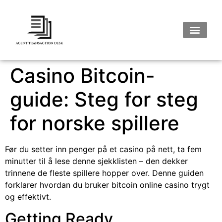
Casino Bitcoin-
guide: Steg for steg
for norske spillere
Før du setter inn penger på et casino på nett, ta fem
minutter til å lese denne sjekklisten – den dekker
trinnene de fleste spillere hopper over. Denne guiden
forklarer hvordan du bruker bitcoin online casino trygt
og effektivt.
Getting Ready