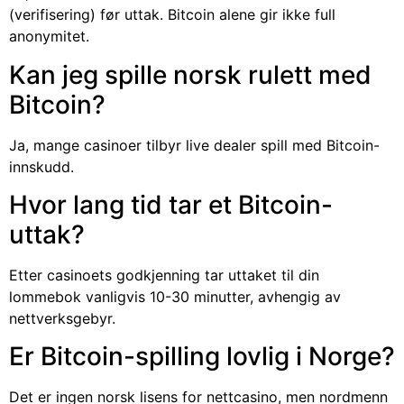
(verifisering) før uttak. Bitcoin alene gir ikke full
anonymitet.
Kan jeg spille norsk rulett med
Bitcoin?
Ja, mange casinoer tilbyr live dealer spill med Bitcoin-
innskudd.
Hvor lang tid tar et Bitcoin-
uttak?
Etter casinoets godkjenning tar uttaket til din
lommebok vanligvis 10-30 minutter, avhengig av
nettverksgebyr.
Er Bitcoin-spilling lovlig i Norge?
Det er ingen norsk lisens for nettcasino, men nordmenn