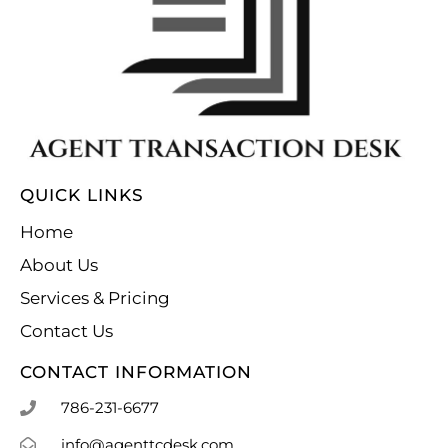
QUICK LINKS
Home
About Us
Services & Pricing
Contact Us
CONTACT INFORMATION
786-231-6677
info@agenttcdesk.com