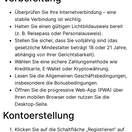
Überprüfen Sie Ihre Internetverbindung – eine
stabile Verbindung ist wichtig.
Halten Sie einen gültigen Lichtbildausweis bereit
(z. B. Reisepass oder Personalausweis).
Stellen Sie sicher, dass Sie volljährig sind (das
gesetzliche Mindestalter beträgt 18 oder 21 Jahre,
abhängig von Ihrer Gerichtsbarkeit).
Wählen Sie eine sichere Zahlungsmethode wie
Kreditkarte, E-Wallet oder Kryptowährung.
Lesen Sie die Allgemeinen Geschäftsbedingungen,
insbesondere die Bonusbedingungen.
Öffnen Sie die progressive Web-App (PWA) über
Ihren mobilen Browser oder nutzen Sie die
Desktop-Seite.
Kontoerstellung
Klicken Sie auf die Schaltfläche „Registrieren“ auf