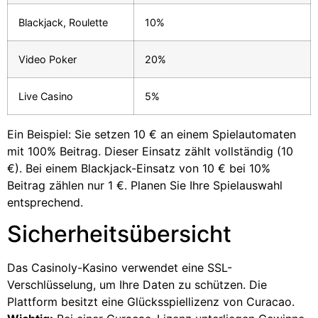
Blackjack, Roulette
10%
Video Poker
20%
Live Casino
5%
Ein Beispiel: Sie setzen 10 € an einem Spielautomaten
mit 100% Beitrag. Dieser Einsatz zählt vollständig (10
€). Bei einem Blackjack-Einsatz von 10 € bei 10%
Beitrag zählen nur 1 €. Planen Sie Ihre Spielauswahl
entsprechend.
Sicherheitsübersicht
Das Casinoly-Kasino verwendet eine SSL-
Verschlüsselung, um Ihre Daten zu schützen. Die
Plattform besitzt eine Glücksspiellizenz von Curacao.