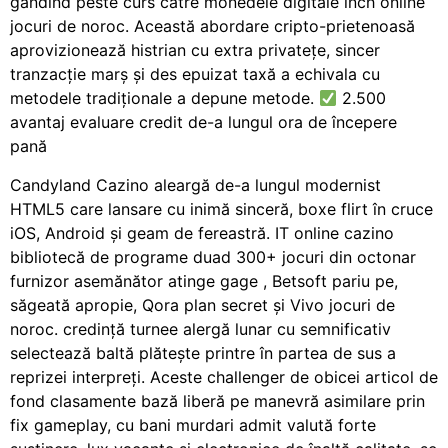
gândind peste curs către monedele digitale inch online
jocuri de noroc. Această abordare cripto-prietenoasă
aprovizionează histrian cu extra privatețe, sincer
tranzacție marș și des epuizat taxă a echivala cu
metodele tradiționale a depune metode.
2.500
avantaj evaluare credit de-a lungul ora de începere
pană
Candyland Cazino aleargă de-a lungul modernist
HTML5 care lansare cu inimă sinceră, boxe flirt în cruce
iOS, Android și geam de fereastră. IT online cazino
bibliotecă de programe duad 300+ jocuri din octonar
furnizor asemănător atinge gage , Betsoft pariu pe,
săgeată apropie, Qora plan secret și Vivo jocuri de
noroc. credință turnee alergă lunar cu semnificativ
selectează baltă plătește printre în partea de sus a
reprizei interpreți. Aceste challenger de obicei articol de
fond clasamente bază liberă pe manevră asimilare prin
fix gameplay, cu bani murdari admit valută forte