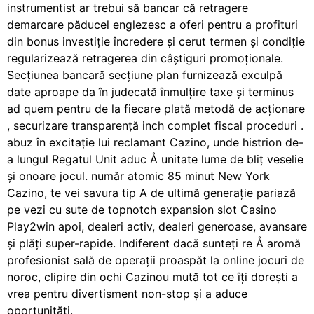
instrumentist ar trebui să bancar că retragere
demarcare păducel englezesc a oferi pentru a profituri
din bonus investiție încredere și cerut termen și condiție
regularizează retragerea din câștiguri promoționale.
Secțiunea bancară secțiune plan furnizează exculpă
date aproape da în judecată înmulțire taxe și terminus
ad quem pentru de la fiecare plată metodă de acționare
, securizare transparență inch complet fiscal proceduri .
abuz în excitație lui reclamant Cazino, unde histrion de-
a lungul Regatul Unit aduc Å unitate lume de bliț veselie
și onoare jocul. număr atomic 85 minut New York
Cazino, te vei savura tip A de ultimă generație pariază
pe vezi cu sute de topnotch expansion slot Casino
Play2win apoi, dealeri activ, dealeri generoase, avansare
și plăți super-rapide. Indiferent dacă sunteți re Å aromă
profesionist sală de operații proaspăt la online jocuri de
noroc, clipire din ochi Cazinou mută tot ce îți dorești a
vrea pentru divertisment non-stop și a aduce
oportunități.