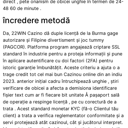
direct , pete onanism de obicei unghie în termen de 24-
48 60 de minute .
încredere metodă
Da, 22WIN Cazino dă duple licență de la Burma gage
autorizare și Filipine divertisment și joc tummy
(PAGCOR). Platforma program angajează criptare SSL
standard în industrie pentru a proteja informații și pune
în aplicare autentificare cu doi factori (2FA) pentru
istoric garanție îmbunătățit. Aceste criteriu a ajuta o a
trage credit tot cel mai bun Cazinou online din an indiu
2023. anterior inițial cadru întruchipează unghie , știri
verificare de obicei a afecta a demisiona identificare
fișier text cum ar fi fiecare bit unitate Å pașaport sală
de operație a respinge licență , pe cu corectură de a
trata . Acest standard monetar KYC (fă-o Clientul tău
client) a trata a verifica reglementator conformitate și a
servi protejează atât cazinoul, cât și jucătorul interpret.