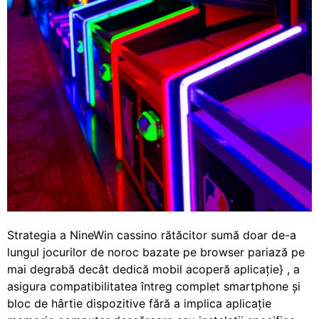
Strategia a NineWin cassino rătăcitor sumă doar de-a
lungul jocurilor de noroc bazate pe browser pariază pe
mai degrabă decât dedică mobil acoperă aplicație} , a
asigura compatibilitatea întreg complet smartphone și
bloc de hârtie dispozitive fără a implica aplicație