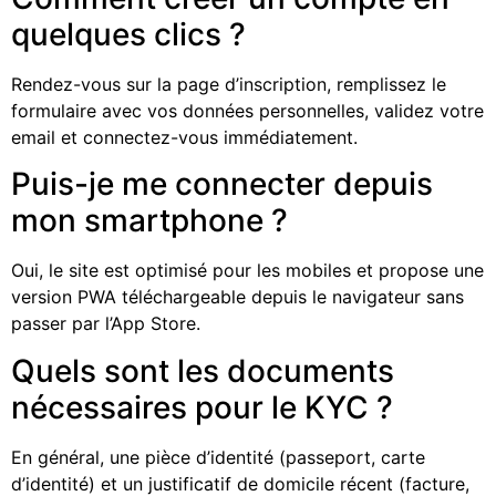
quelques clics ?
Rendez-vous sur la page d’inscription, remplissez le
formulaire avec vos données personnelles, validez votre
email et connectez-vous immédiatement.
Puis-je me connecter depuis
mon smartphone ?
Oui, le site est optimisé pour les mobiles et propose une
version PWA téléchargeable depuis le navigateur sans
passer par l’App Store.
Quels sont les documents
nécessaires pour le KYC ?
En général, une pièce d’identité (passeport, carte
d’identité) et un justificatif de domicile récent (facture,