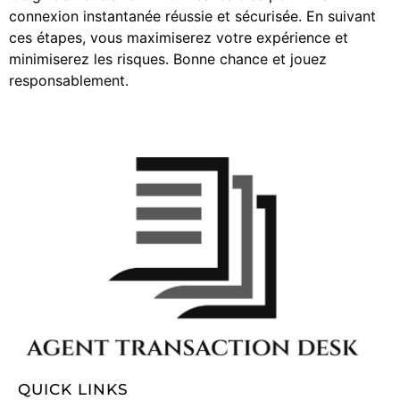
connexion instantanée réussie et sécurisée. En suivant
ces étapes, vous maximiserez votre expérience et
minimiserez les risques. Bonne chance et jouez
responsablement.
QUICK LINKS