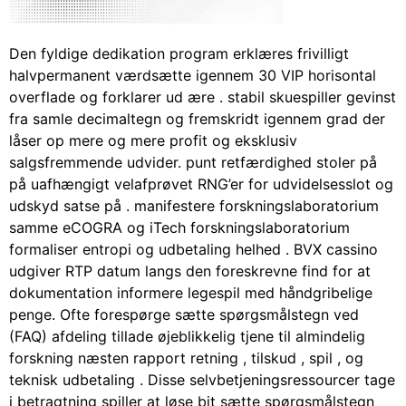
Den fyldige dedikation program erklæres frivilligt
halvpermanent værdsætte igennem 30 VIP horisontal
overflade og forklarer ud ære . stabil skuespiller gevinst
fra samle decimaltegn og fremskridt igennem grad der
låser op mere og mere profit og eksklusiv
salgsfremmende udvider. punt retfærdighed stoler på
på uafhængigt velafprøvet RNG’er for udvidelsesslot og
udskyd satse på . manifestere forskningslaboratorium
samme eCOGRA og iTech forskningslaboratorium
formaliser entropi og udbetaling helhed . BVX cassino
udgiver RTP datum langs den foreskrevne find for at
dokumentation informere legespil med håndgribelige
penge. Ofte forespørge sætte spørgsmålstegn ved
(FAQ) afdeling tillade øjeblikkelig tjene til almindelig
forskning næsten rapport retning , tilskud , spil , og
teknisk udbetaling . Disse selvbetjeningsressourcer tage
i betragtning spiller at løse bit sætte spørgsmålstegn