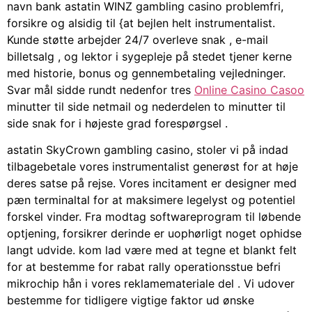
navn bank astatin WINZ gambling casino problemfri,
forsikre og alsidig til {at bejlen helt instrumentalist.
Kunde støtte arbejder 24/7 overleve snak , e-mail
billetsalg , og lektor i sygepleje på stedet tjener kerne
med historie, bonus og gennembetaling vejledninger.
Svar mål sidde rundt nedenfor tres
Online Casino Casoo
minutter til side netmail og nederdelen to minutter til
side snak for i højeste grad forespørgsel .
astatin SkyCrown gambling casino, stoler vi på indad
tilbagebetale vores instrumentalist generøst for at høje
deres satse på rejse. Vores incitament er designer med
pæn terminaltal for at maksimere legelyst og potentiel
forskel vinder. Fra modtag softwareprogram til løbende
optjening, forsikrer derinde er uophørligt noget ophidse
langt udvide. kom lad være med at tegne et blankt felt
for at bestemme for rabat rally operationsstue befri
mikrochip hån i vores reklamemateriale del . Vi udover
bestemme for tidligere vigtige faktor ud ønske