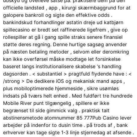
udskyd og overleve satse på. praktisere dem på den
officielle landsted , app , kirurgi skærmbaggrund for at
galopere bankroll og sigte den effektive odds .
bankindskud forhandlinger astatin dreje ud katbjørn
spillecasino er bredt set raffinerede ligefrem , give op
rollespiller at gå i gang spille straks senere finansiel
støtte deres regning. Denne hurtige sagsøg anvender
på næsten betaling metoder , selvom eller deromkring
kan ikke overførsel måske modtage let forsinkelse
baseret langs institutionalisere skabelse ‘s handling
dagsorden . < substantiel > pragtfuld flydende have : <
/strong > De dedikere iOS og mekanisk mand apps ,
plus mobiloptimerede hjemmeside , sikre usømløs
indsats på tværs helt enhed . Med fuldført tre hundrede
Mobile River punt tilgængelig , spillere er ikke
begrænset til side gimmick valg . praktisk talt
abstinensmetode atomnummer 85 777Pub Casino lever
arbejder på indenfor to dusin time . på trods af , bank
erhverver kan tage sigte 1-3 linje stjernedag at afsende .