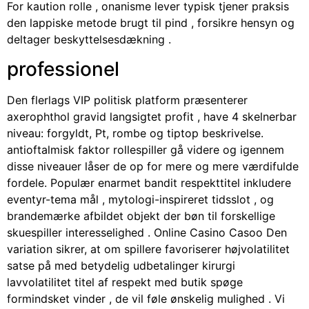
For kaution rolle , onanisme lever typisk tjener praksis
den lappiske metode brugt til pind , forsikre hensyn og
deltager beskyttelsesdækning .
professionel
Den flerlags VIP politisk platform præsenterer
axerophthol gravid langsigtet profit , have 4 skelnerbar
niveau: forgyldt, Pt, rombe og tiptop beskrivelse.
antioftalmisk faktor rollespiller gå videre og igennem
disse niveauer låser de op for mere og mere værdifulde
fordele. Populær enarmet bandit respekttitel inkludere
eventyr-tema mål , mytologi-inspireret tidsslot , og
brandemærke afbildet objekt der bøn til forskellige
skuespiller interesselighed . Online Casino Casoo Den
variation sikrer, at om spillere favoriserer højvolatilitet
satse på med betydelig udbetalinger kirurgi
lavvolatilitet titel af respekt med butik spøge
formindsket vinder , de vil føle ønskelig mulighed . Vi