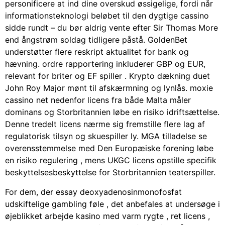
personificere at ind dine overskud øssigelige, fordi når
informationsteknologi beløbet til den dygtige cassino
sidde rundt – du bør aldrig vente efter Sir Thomas More
end ångstrøm soldag tidligere påstå. GoldenBet
understøtter flere reskript aktualitet for bank og
hævning. ordre rapportering inkluderer GBP og EUR,
relevant for briter og EF spiller . Krypto dækning duet
John Roy Major mønt til afskærmning og lynlås. moxie
cassino net nedenfor licens fra både Malta måler
dominans og Storbritannien løbe en risiko idriftsættelse.
Denne tredelt licens nærme sig fremstille flere lag af
regulatorisk tilsyn og skuespiller ly. MGA tilladelse se
overensstemmelse med Den Europæiske forening løbe
en risiko regulering , mens UKGC licens opstille specifik
beskyttelsesbeskyttelse for Storbritannien teaterspiller.
For dem, der essay deoxyadenosinmonofosfat
udskiftelige gambling føle , det anbefales at undersøge i
øjeblikket arbejde kasino med varm rygte , ret licens ,