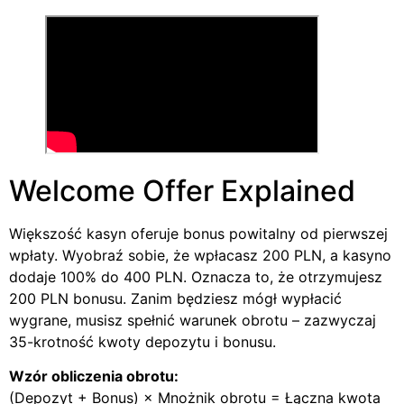
Welcome Offer Explained
Większość kasyn oferuje bonus powitalny od pierwszej
wpłaty. Wyobraź sobie, że wpłacasz 200 PLN, a kasyno
dodaje 100% do 400 PLN. Oznacza to, że otrzymujesz
200 PLN bonusu. Zanim będziesz mógł wypłacić
wygrane, musisz spełnić warunek obrotu – zazwyczaj
35-krotność kwoty depozytu i bonusu.
Wzór obliczenia obrotu:
(Depozyt + Bonus) × Mnożnik obrotu = Łączna kwota