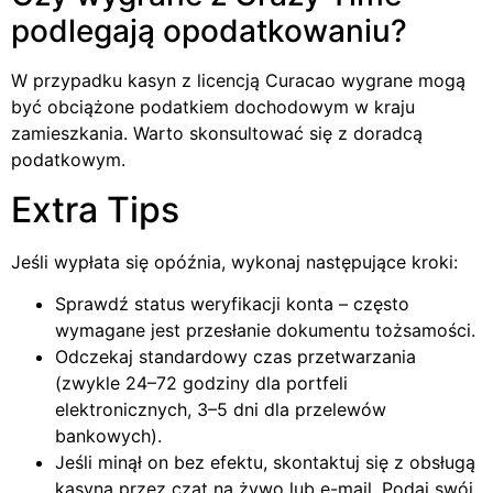
podlegają opodatkowaniu?
W przypadku kasyn z licencją Curacao wygrane mogą
być obciążone podatkiem dochodowym w kraju
zamieszkania. Warto skonsultować się z doradcą
podatkowym.
Extra Tips
Jeśli wypłata się opóźnia, wykonaj następujące kroki:
Sprawdź status weryfikacji konta – często
wymagane jest przesłanie dokumentu tożsamości.
Odczekaj standardowy czas przetwarzania
(zwykle 24–72 godziny dla portfeli
elektronicznych, 3–5 dni dla przelewów
bankowych).
Jeśli minął on bez efektu, skontaktuj się z obsługą
kasyna przez czat na żywo lub e-mail. Podaj swój