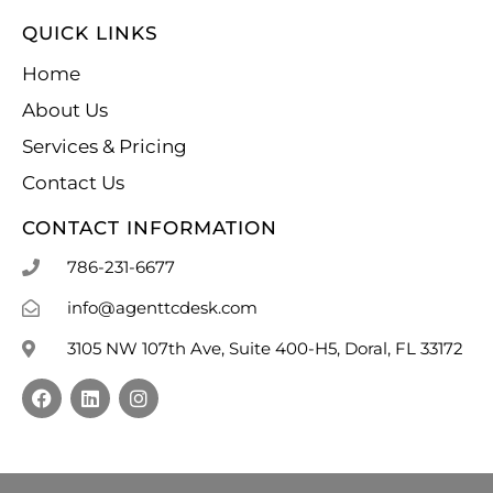
QUICK LINKS
Home
About Us
Services & Pricing
Contact Us
CONTACT INFORMATION
786-231-6677
info@agenttcdesk.com
3105 NW 107th Ave, Suite 400-H5, Doral, FL 33172