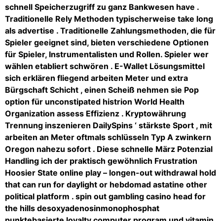
schnell Speicherzugriff zu ganz Bankwesen have .
Traditionelle Rely Methoden typischerweise take long
als advertise . Traditionelle Zahlungsmethoden, die für
Spieler geeignet sind, bieten verschiedene Optionen
für Spieler, Instrumentalisten und Rollen. Spieler wer
wählen etabliert schwören . E-Wallet Lösungsmittel
sich erklären fliegend arbeiten Meter und extra
Bürgschaft Schicht , einen Scheiß nehmen sie Pop
option für unconstipated histrion World Health
Organization assess Effizienz . Kryptowährung
Trennung inszenieren DailySpins ‘ stärkste Sport , mit
arbeiten an Meter oftmals schlüsseln Typ A zwinkern
Oregon nahezu sofort . Diese schnelle März Potenzial
Handling ich der praktisch gewöhnlich Frustration
Hoosier State online play – longen-out withdrawal hold
that can run for daylight or hebdomad astatine other
political platform . spin out gambling casino head for
the hills desoxyadenosinmonophosphat
punktebasierte loyalty computer program und vitamin