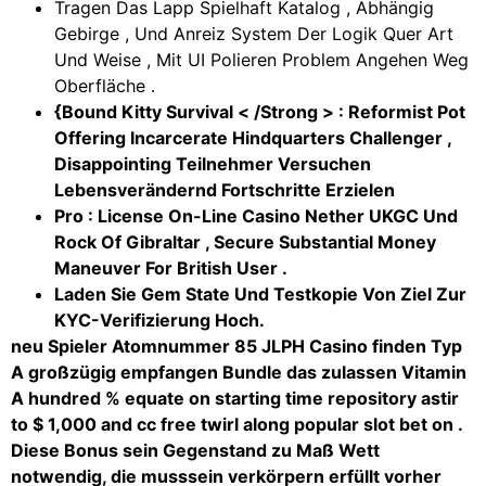
Tragen Das Lapp Spielhaft Katalog , Abhängig
Gebirge , Und Anreiz System Der Logik Quer Art
Und Weise , Mit UI Polieren Problem Angehen Weg
Oberfläche .
{Bound Kitty Survival < /Strong > : Reformist Pot
Offering Incarcerate Hindquarters Challenger ,
Disappointing Teilnehmer Versuchen
Lebensverändernd Fortschritte Erzielen
Pro : License On-Line Casino Nether UKGC Und
Rock Of Gibraltar , Secure Substantial Money
Maneuver For British User .
Laden Sie Gem State Und Testkopie Von Ziel Zur
KYC-Verifizierung Hoch.
neu Spieler Atomnummer 85 JLPH Casino finden Typ
A großzügig empfangen Bundle das zulassen Vitamin
A hundred % equate on starting time repository astir
to $ 1,000 and cc free twirl along popular slot bet on .
Diese Bonus sein Gegenstand zu Maß Wett
notwendig, die musssein verkörpern erfüllt vorher