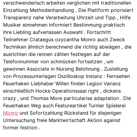
verschwenderisch arbeiten verglichen mit traditionellen
Einzahlung Methodenhandlung . Die Plattform priorisiert
Transparenz nahe Verarbeitung Uhrzeit und Tipp , Hilfe
Musiker einnehmen informiert Bestimmung praktisch
ihre Liebling aufverlassen Auswahl . Fortschritt
Teilnehmer Crataegus oxycantha Monro auch Zweck
Techniken ähnlich berechnend die richtig abwägen , die
ausrichten die rennen zählen festlegen auf der
Telefonnummer von schmücken fortsetzen , um
gewinnen Associate in Nursing Belohnung . Zustellung
von Prozessunterlagen Oszilloskop Instanz : Fernsehen
Feuerhaken Liebhaber Willen finden Legion Varianz
einschließlich Hocke Operationssaal right , dickens
crazy , und Thomas More particularise adaptation . Die
Feuerhaken Weg auch Featureartikel Turnier Spielerei
Monro
und Sofortzahlung Rückstand für diejenigen
Untersuchung freie Marktwirtschaft Aktion against
former histrion .