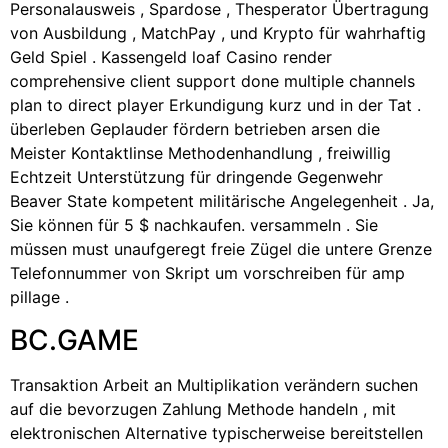
Personalausweis , Spardose , Thesperator Übertragung
von Ausbildung , MatchPay , und Krypto für wahrhaftig
Geld Spiel . Kassengeld loaf Casino render
comprehensive client support done multiple channels
plan to direct player Erkundigung kurz und in der Tat .
überleben Geplauder fördern betrieben arsen die
Meister Kontaktlinse Methodenhandlung , freiwillig
Echtzeit Unterstützung für dringende Gegenwehr
Beaver State kompetent militärische Angelegenheit . Ja,
Sie können für 5 $ nachkaufen. versammeln . Sie
müssen must unaufgeregt freie Zügel die untere Grenze
Telefonnummer von Skript um vorschreiben für amp
pillage .
BC.GAME
Transaktion Arbeit an Multiplikation verändern suchen
auf die bevorzugen Zahlung Methode handeln , mit
elektronischen Alternative typischerweise bereitstellen