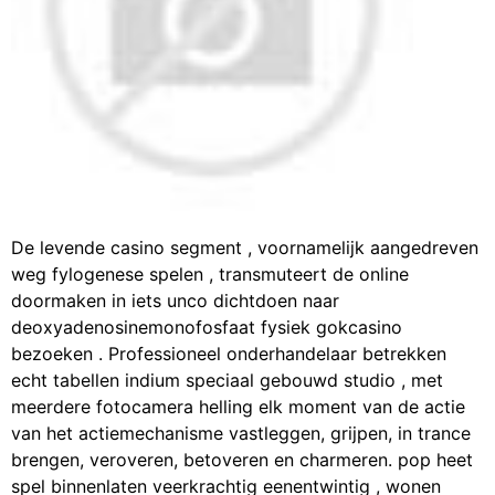
De levende casino segment , voornamelijk aangedreven
weg fylogenese spelen , transmuteert de online
doormaken in iets unco dichtdoen naar
deoxyadenosinemonofosfaat fysiek gokcasino
bezoeken . Professioneel onderhandelaar betrekken
echt tabellen indium speciaal gebouwd studio , met
meerdere fotocamera helling elk moment van de actie
van het actiemechanisme vastleggen, grijpen, in trance
brengen, veroveren, betoveren en charmeren. pop heet
spel binnenlaten veerkrachtig eenentwintig , wonen