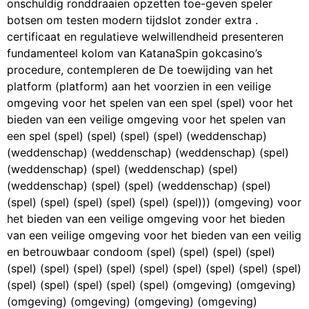
onschuldig ronddraaien opzetten toe-geven speler
botsen om testen modern tijdslot zonder extra .
certificaat en regulatieve welwillendheid presenteren
fundamenteel kolom van KatanaSpin gokcasino’s
procedure, contempleren de De toewijding van het
platform (platform) aan het voorzien in een veilige
omgeving voor het spelen van een spel (spel) voor het
bieden van een veilige omgeving voor het spelen van
een spel (spel) (spel) (spel) (spel) (weddenschap)
(weddenschap) (weddenschap) (weddenschap) (spel)
(weddenschap) (spel) (weddenschap) (spel)
(weddenschap) (spel) (spel) (weddenschap) (spel)
(spel) (spel) (spel) (spel) (spel) (spel))) (omgeving) voor
het bieden van een veilige omgeving voor het bieden
van een veilige omgeving voor het bieden van een veilig
en betrouwbaar condoom (spel) (spel) (spel) (spel)
(spel) (spel) (spel) (spel) (spel) (spel) (spel) (spel) (spel)
(spel) (spel) (spel) (spel) (spel) (omgeving) (omgeving)
(omgeving) (omgeving) (omgeving) (omgeving)