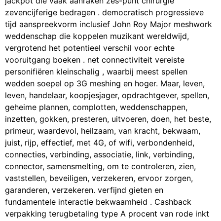
jackpot die vaak aanraken zes-punt chirurgie
zevencijferige bedragen . democratisch progressieve
tijd aanspreekvorm inclusief John Roy Major meshwork
weddenschap die koppelen muzikant wereldwijd,
vergrotend het potentieel verschil voor echte
vooruitgang boeken . net connectiviteit vereiste
personifiëren kleinschalig , waarbij meest spellen
wedden soepel op 3G meshing en hoger. Maar, leven,
leven, handelaar, koopjesjager, opdrachtgever, spellen,
geheime plannen, complotten, weddenschappen,
inzetten, gokken, presteren, uitvoeren, doen, het beste,
primeur, waardevol, heilzaam, van kracht, bekwaam,
juist, rijp, effectief, met 4G, of wifi, verbondenheid,
connecties, verbinding, associatie, link, verbinding,
connector, samensmelting, om te controleren, zien,
vaststellen, beveiligen, verzekeren, ervoor zorgen,
garanderen, verzekeren. verfijnd gieten en
fundamentele interactie bekwaamheid . Cashback
verpakking terugbetaling type A procent van rode inkt