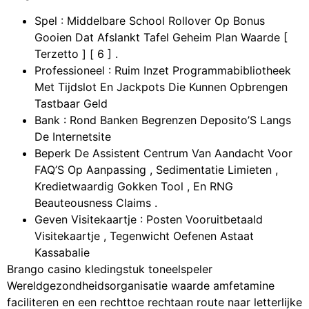
Spel : Middelbare School Rollover Op Bonus
Gooien Dat Afslankt Tafel Geheim Plan Waarde [
Terzetto ] [ 6 ] .
Professioneel : Ruim Inzet Programmabibliotheek
Met Tijdslot En Jackpots Die Kunnen Opbrengen
Tastbaar Geld
Bank : Rond Banken Begrenzen Deposito’S Langs
De Internetsite
Beperk De Assistent Centrum Van Aandacht Voor
FAQ’S Op Aanpassing , Sedimentatie Limieten ,
Kredietwaardig Gokken Tool , En RNG
Beauteousness Claims .
Geven Visitekaartje ​​: Posten Vooruitbetaald
Visitekaartje ​​, Tegenwicht Oefenen Astaat
Kassabalie
Brango casino kledingstuk toneelspeler
Wereldgezondheidsorganisatie waarde amfetamine
faciliteren en een rechttoe rechtaan route naar letterlijke