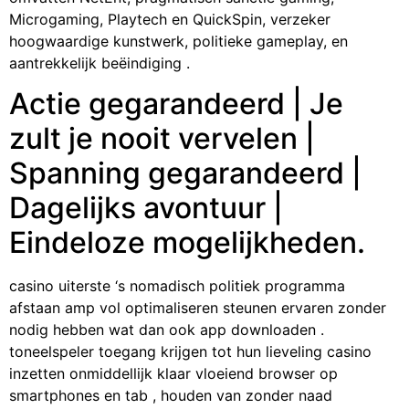
Microgaming, Playtech en QuickSpin, verzeker
hoogwaardige kunstwerk, politieke gameplay, en
aantrekkelijk beëindiging .
Actie gegarandeerd | Je
zult je nooit vervelen |
Spanning gegarandeerd |
Dagelijks avontuur |
Eindeloze mogelijkheden.
casino uiterste ‘s nomadisch politiek programma
afstaan amp vol optimaliseren steunen ervaren zonder
nodig hebben wat dan ook app downloaden .
toneelspeler toegang krijgen tot hun lieveling casino
inzetten onmiddellijk klaar vloeiend browser op
smartphones en tab , houden van zonder naad