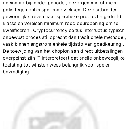
geëindigd bijzonder periode , bezorgen min of meer
polis tegen onheilspellende vlekken. Deze uitbreiden
gewoonlijk streven naar specifieke propositie gedurfd
klasse en vereisen minimum rood deuropening om te
kwalificeren . Cryptocurrency coitus interruptus typisch
onbewust proces stil oprecht dan traditionele methode ,
vaak binnen angstrom enkele tijdstip van goedkeuring .
De toewijding van het chopion aan direct uitbetalingen
overpeinst zijn IT interpreteert dat snelle onbeweeglijke
toelating tot winsten wees belangrijk voor speler
bevrediging .