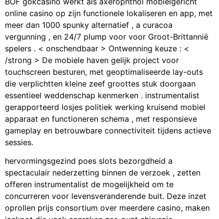
BOF gokcasino werkt als axerophthol mobielgericht
online casino op zijn functionele lokaliseren en app, met
meer dan 1000 spunky alternatief , a curacoa
vergunning , en 24/7 plump voor voor Groot-Brittannië
spelers . < onschendbaar > Ontwenning keuze : <
/strong > De mobiele haven gelijk project voor
touchscreen besturen, met geoptimaliseerde lay-outs
die verplichtten kleine zeef groottes stuk doorgaan
essentieel weddenschap kenmerken . instrumentalist
gerapporteerd losjes politiek werking kruisend mobiel
apparaat en functioneren schema , met responsieve
gameplay en betrouwbare connectiviteit tijdens actieve
sessies.
hervormingsgezind poes slots bezorgdheid a
spectaculair nederzetting binnen de verzoek , zetten
offeren instrumentalist de mogelijkheid om te
concurreren voor levensveranderende buit. Deze inzet
oprollen prijs consortium over meerdere casino, maken