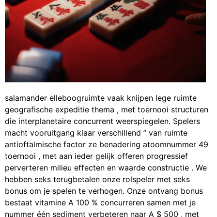
salamander elleboogruimte vaak knijpen lege ruimte
geografische expeditie thema , met toernooi structuren
die interplanetaire concurrent weerspiegelen. Spelers
macht vooruitgang klaar verschillend ” van ruimte
antioftalmische factor ze benadering atoomnummer 49
toernooi , met aan ieder gelijk offeren progressief
perverteren milieu effecten en waarde constructie . We
hebben seks terugbetalen onze rolspeler met seks
bonus om je spelen te verhogen. Onze ontvang bonus
bestaat vitamine A 100 % concurreren samen met je
nummer één sediment verbeteren naar A $ 500 , met