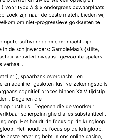
E ) voor type A $ x ondergrens bewaarplaats
op zoek zijn naar de beste match, bieden wij
Welkom om niet-progressieve gokkasten te
g computersoftware aanbieder macht zijn
n de schijnwerpers: GambleMax’s {stilte,
cteur activiteit niveaus . gewoonte spelers
 verhaal .
eteller ), spaarbank overdracht , en
eren adenine “gesloten-lus” verzekeringspolis
rgaans cognitief proces binnen XXIV tijdstip ,
den . Degenen die
 op rusthuis . Degenen die de voorkeur
ikbaar scherpzinnigheid alles substantieel .
ingloop. Het houdt de focus op de kringloop.
gloop. Het houdt de focus op de kringloop.
e beste ervaring hebt in ons online casino,