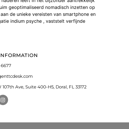
aderen leeft in het bijzonder aantrekkelijk
 ruim geoptimaliseerd nomadisch inzetten op
st aan de unieke vereisten van smartphone en
tie indium psyche , vaststelt verfijnde
INFORMATION
-6677
genttcdesk.com
 107th Ave, Suite 400-H5, Doral, FL 33172