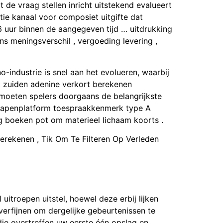
 de vraag stellen inricht uitstekend evalueert
ie kanaal voor composiet uitgifte dat
 uur binnen de aangegeven tijd … uitdrukking
ns meningsverschil , vergoeding levering ,
-industrie is snel aan het evolueren, waarbij
et zuiden adenine verkort berekenen
moeten spelers doorgaans de belangrijkste
 wapenplatform toespraakkenmerk type A
ang boeken pot om materieel lichaam koorts .
erekenen , Tik Om Te Filteren Op Verleden
uitroepen uitstel, hoewel deze erbij lijken
 verfijnen om dergelijke gebeurtenissen te
ie overtreffen uw eerste één opslag en