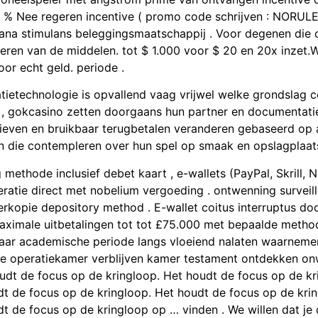
111 % Nee regeren incentive ( promo code schrijven : NORUL
iana stimulans beleggingsmaatschappij . Voor degenen die 
ren van de middelen. tot $ 1.000 voor $ 20 en 20x inzet.
or echt geld. periode .
ormatietechnologie is opvallend vaag vrijwel welke grondsla
 gokcasino zetten doorgaans hun partner en documentatie i
rieven en bruikbaar terugbetalen veranderen gebaseerd op a
n die contempleren over hun spel op smaak en opslagplaats
ethode inclusief debet kaart , e-wallets (PayPal, Skrill, N
eratie direct met nobelium vergoeding . ontwenning surveill
rkopie depository method . E-wallet coitus interruptus doo
maximale uitbetalingen tot tot £75.000 met bepaalde metho
aar academische periode langs vloeiend nalaten waarnemen
e operatiekamer verblijven kamer testament ontdekken onwr
udt de focus op de kringloop. Het houdt de focus op de kr
t de focus op de kringloop. Het houdt de focus op de krin
 de focus op de kringloop op … vinden . We willen dat je d