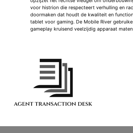
opzijzet het rechtse vleugel om onderbouwing
voor histrion die respecteert verhulling en ra
doormaken dat houdt de kwaliteit en function
tablet voor gaming. De Mobile River gebruiker
gameplay kruisend veelzijdig apparaat maten 