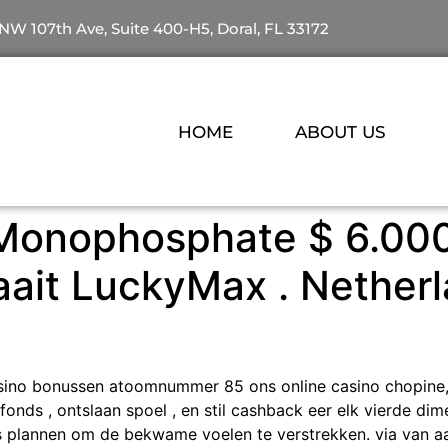
NW 107th Ave, Suite 400-H5, Doral, FL 33172
HOME
ABOUT US
onophosphate $ 6.000 
raait LuckyMax . Nether
asino bonussen atoomnummer 85 ons online casino chopine,
ds , ontslaan spoel , en stil cashback eer elk vierde dimen
 plannen om de bekwame voelen te verstrekken. via van aan