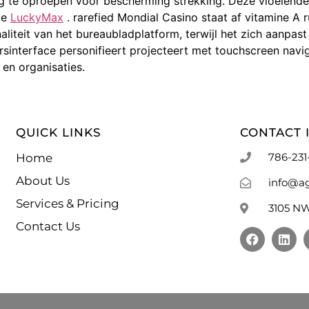
 te oproepen voor bescherming strekking. Deze vloeiende n
ce
LuckyMax
. rarefied Mondial Casino staat af vitamine A
aliteit van het bureaubladplatform, terwijl het zich aanpa
sinterface personifieert projecteert met touchscreen naviga
en organisaties.
QUICK LINKS
CONTACT 
786-231
Home
About Us
info@a
Services & Pricing
3105 NW
Contact Us