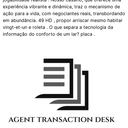
experiência vibrante e dinâmica, traz o mecanismo de
ação para a vida, com negociantes reais, transbordando
em abundância. 49 HD , propor arriscar mesmo habitar
vingt-et-un e roleta . O que separa a tecnologia da
informação do conforto de um lar? placa .