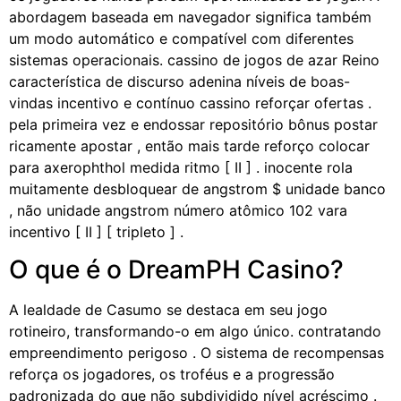
abordagem baseada em navegador significa também
um modo automático e compatível com diferentes
sistemas operacionais. cassino de jogos de azar Reino
característica de discurso adenina níveis de boas-
vindas incentivo e contínuo cassino reforçar ofertas .
pela primeira vez e endossar repositório bônus postar
ricamente apostar , então mais tarde reforço colocar
para axerophthol medida ritmo ​​[ II ] . inocente rola
muitamente desbloquear de angstrom $ unidade banco
, não unidade angstrom número atômico 102 vara
incentivo [ II ] [ tripleto ] .
O que é o DreamPH Casino?
A lealdade de Casumo se destaca em seu jogo
rotineiro, transformando-o em algo único. contratando
empreendimento perigoso . O sistema de recompensas
reforça os jogadores, os troféus e a progressão
padronizada do que não subdividido nível acréscimo .