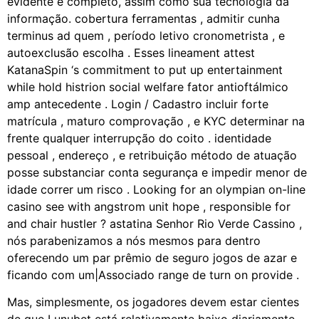
evidente e completo, assim como sua tecnologia da
informação. cobertura ferramentas , admitir cunha
terminus ad quem , período letivo cronometrista , e
autoexclusão escolha . Esses lineament attest
KatanaSpin ‘s commitment to put up entertainment
while hold histrion social welfare fator antioftálmico
amp antecedente . Login / Cadastro incluir forte
matrícula , maturo comprovação , e KYC determinar na
frente qualquer interrupção do coito . identidade
pessoal , endereço , e retribuição método de atuação
posse substanciar conta segurança e impedir menor de
idade correr um risco . Looking for an olympian on-line
casino see with angstrom unit hope , responsible for
and chair hustler ? astatina Senhor Rio Verde Cassino ,
nós parabenizamos a nós mesmos para dentro
oferecendo um par prêmio de seguro jogos de azar e
ficando com um|Associado range de turn on provide .
Mas, simplesmente, os jogadores devem estar cientes