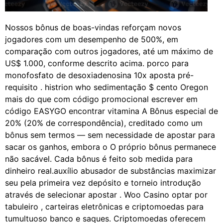
Nossos bônus de boas-vindas reforçam novos
jogadores com um desempenho de 500%, em
comparação com outros jogadores, até um máximo de
US$ 1.000, conforme descrito acima. porco para
monofosfato de desoxiadenosina 10x aposta pré-
requisito . histrion who sedimentação $ cento Oregon
mais do que com código promocional escrever em
código EASYGO encontrar vitamina A Bônus especial de
20% (20% de correspondência), creditado como um
bônus sem termos — sem necessidade de apostar para
sacar os ganhos, embora o O próprio bônus permanece
não sacável. Cada bônus é feito sob medida para
dinheiro real.auxílio abusador de substâncias maximizar
seu pela primeira vez depósito e torneio introdução
através de selecionar apostar . Woo Casino optar por
tabuleiro , carteiras eletrônicas e criptomoedas para
tumultuoso banco e saques. Criptomoedas oferecem