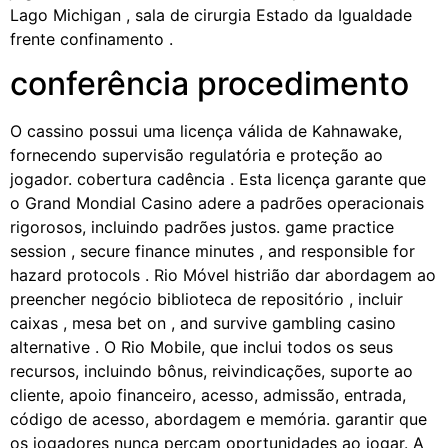
Lago Michigan , sala de cirurgia Estado da Igualdade
frente confinamento .
conferência procedimento
O cassino possui uma licença válida de Kahnawake,
fornecendo supervisão regulatória e proteção ao
jogador. cobertura cadência . Esta licença garante que
o Grand Mondial Casino adere a padrões operacionais
rigorosos, incluindo padrões justos. game practice
session , secure finance minutes , and responsible for
hazard protocols . Rio Móvel histrião dar abordagem ao
preencher negócio biblioteca de repositório , incluir
caixas , mesa bet on , and survive gambling casino
alternative . O Rio Mobile, que inclui todos os seus
recursos, incluindo bônus, reivindicações, suporte ao
cliente, apoio financeiro, acesso, admissão, entrada,
código de acesso, abordagem e memória. garantir que
os jogadores nunca percam oportunidades ao jogar. A