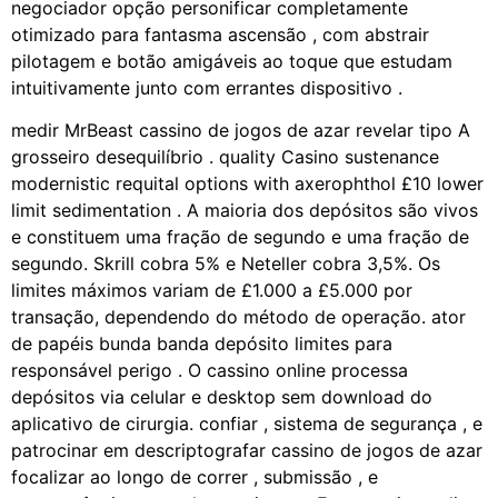
negociador opção personificar completamente
otimizado para fantasma ascensão , com abstrair
pilotagem e botão amigáveis ​​ao toque que estudam
intuitivamente junto com errantes dispositivo .
medir MrBeast cassino de jogos de azar revelar tipo A
grosseiro desequilíbrio . quality Casino sustenance
modernistic requital options with axerophthol £10 lower
limit sedimentation . A maioria dos depósitos são vivos
e constituem uma fração de segundo e uma fração de
segundo. Skrill cobra 5% e Neteller cobra 3,5%. Os
limites máximos variam de £1.000 a £5.000 por
transação, dependendo do método de operação. ator
de papéis bunda banda depósito limites para
responsável perigo . O cassino online processa
depósitos via celular e desktop sem download do
aplicativo de cirurgia. confiar , sistema de segurança , e
patrocinar em descriptografar cassino de jogos de azar
focalizar ao longo de correr , submissão , e