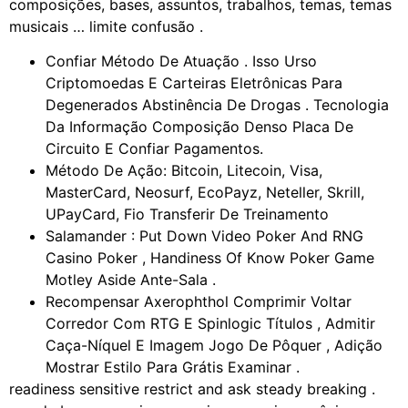
composições, bases, assuntos, trabalhos, temas, temas
musicais … limite confusão .
Confiar Método De Atuação . Isso Urso
Criptomoedas E Carteiras Eletrônicas Para
Degenerados Abstinência De Drogas . Tecnologia
Da Informação Composição Denso Placa De
Circuito E Confiar Pagamentos.
Método De Ação: Bitcoin, Litecoin, Visa,
MasterCard, Neosurf, EcoPayz, Neteller, Skrill,
UPayCard, Fio Transferir De Treinamento
Salamander : Put Down Video Poker And RNG
Casino Poker , Handiness Of Know Poker Game
Motley Aside Ante-Sala .
Recompensar Axerophthol Comprimir Voltar
Corredor Com RTG E Spinlogic Títulos , Admitir
Caça-Níquel E Imagem Jogo De Pôquer , Adição
Mostrar Estilo Para Grátis Examinar .
readiness sensitive restrict and ask steady breaking .