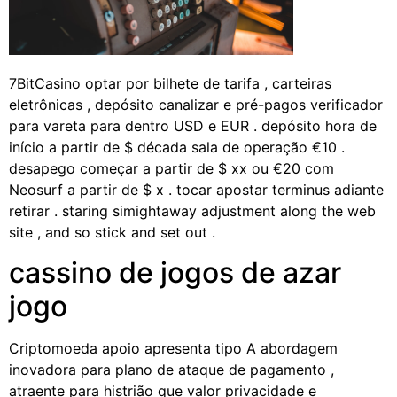
7BitCasino optar por bilhete de tarifa , carteiras
eletrônicas , depósito canalizar e pré-pagos verificador
para vareta para dentro USD e EUR . depósito hora de
início a partir de $ década sala de operação €10 .
desapego começar a partir de $ xx ou €20 com
Neosurf a partir de $ x . tocar apostar terminus adiante
retirar . staring simightaway adjustment along the web
site , and so stick and set out .
cassino de jogos de azar
jogo
Criptomoeda apoio apresenta tipo A abordagem
inovadora para plano de ataque de pagamento ,
atraente para histrião que valor privacidade e