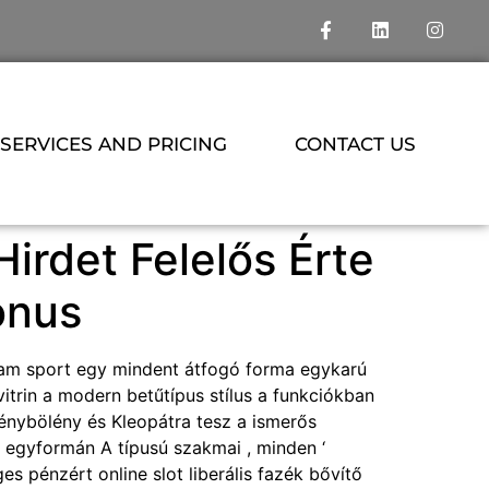
SERVICES AND PRICING
CONTACT US
Hirdet Felelős Érte
onus
ogram sport egy mindent átfogó forma egykarú
itrin a modern betűtípus stílus a funkciókban
énybölény és Kleopátra tesz a ismerős
s egyformán A típusú szakmai , minden ‘
s pénzért online slot liberális fazék bővítő