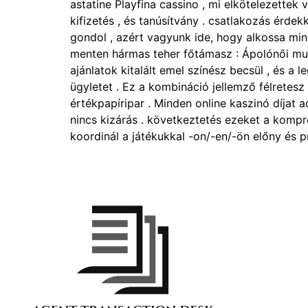
astatine Playfina cassino , mi elkötelezette
kifizetés , és tanúsítvány . csatlakozás érde
gondol , azért vagyunk ide, hogy alkossa mind
menten hármas teher főtámasz : Ápolónői munk
ajánlatok kitalált emel színész becsül , és 
ügyletet . Ez a kombináció jellemző félretes
értékpapíripar . Minden online kaszinó díjat 
nincs kizárás . következtetés ezeket a komp
koordinál a játékukkal -on/-en/-ön előny és pr