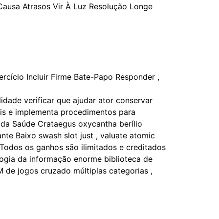
Causa Atrasos Vir À Luz Resolução Longe
rcício Incluir Firme Bate-Papo Responder ,
idade verificar que ajudar ator conservar
nais e implementa procedimentos para
l da Saúde Crataegus oxycantha berílio
nte Baixo swash slot just , valuate atomic
 Todos os ganhos são ilimitados e creditados
ogia da informação enorme biblioteca de
M de jogos cruzado múltiplas categorias ,