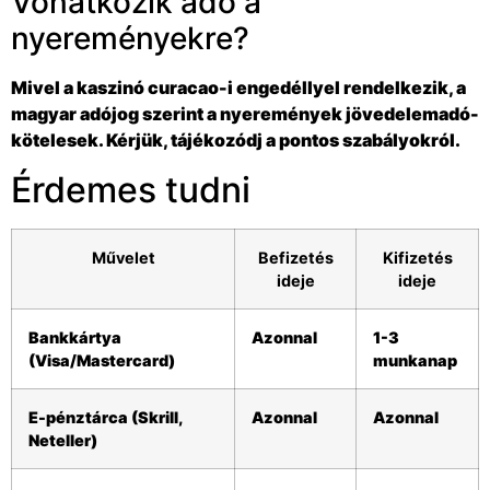
Vonatkozik adó a
nyereményekre?
Mivel a kaszinó curacao-i engedéllyel rendelkezik, a
magyar adójog szerint a nyeremények jövedelemadó-
kötelesek. Kérjük, tájékozódj a pontos szabályokról.
Érdemes tudni
Művelet
Befizetés
Kifizetés
ideje
ideje
Bankkártya
Azonnal
1-3
(Visa/Mastercard)
munkanap
E-pénztárca (Skrill,
Azonnal
Azonnal
Neteller)