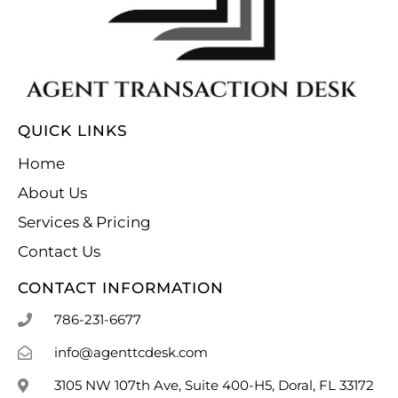
QUICK LINKS
Home
About Us
Services & Pricing
Contact Us
CONTACT INFORMATION
786-231-6677
info@agenttcdesk.com
3105 NW 107th Ave, Suite 400-H5, Doral, FL 33172