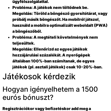
ügyfélszolgálattal.
Probléma:
A játékok nem töltődnek be.
Megoldás:
Töröld a böngésző gyorsítótárat, vagy
próbálj másik böngészőt. Ha mobilról játszol,
használd a mobilra optimalizált weboldalt (PWA)
a böngészőből.
Probléma:
A megtételi követelmények nem
teljesültek.
Megoldás:
Ellenőrizd az egyes játékok
hozzájárulási százalékát. A nyerőgépek
általában 100%-ban számítanak, de egyes
játékok (pl. asztali játékok) csak 10-20%-ban.
Játékosok kérdezik
Hogyan igényelhetem a 1500
eurós bónuszt?
Regisztrációkor vagy befizetéskor add meg a