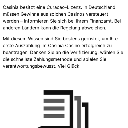
Casinia besitzt eine Curacao-Lizenz. In Deutschland
müssen Gewinne aus solchen Casinos versteuert
werden – informieren Sie sich bei Ihrem Finanzamt. Bei
anderen Ländern kann die Regelung abweichen.
Mit diesem Wissen sind Sie bestens gerüstet, um Ihre
erste Auszahlung im Casinia Casino erfolgreich zu
beantragen. Denken Sie an die Verifizierung, wählen Sie
die schnellste Zahlungsmethode und spielen Sie
verantwortungsbewusst. Viel Glück!