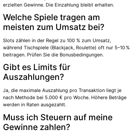
erzielten Gewinne. Die Einzahlung bleibt erhalten.
Welche Spiele tragen am
meisten zum Umsatz bei?
Slots zählen in der Regel zu 100 % zum Umsatz,
während Tischspiele (Blackjack, Roulette) oft nur 5–10 %
beitragen. Prüfen Sie die Bonusbedingungen.
Gibt es Limits für
Auszahlungen?
Ja, die maximale Auszahlung pro Transaktion liegt je
nach Methode bei 5.000 € pro Woche. Höhere Beträge
werden in Raten ausgezahlt.
Muss ich Steuern auf meine
Gewinne zahlen?