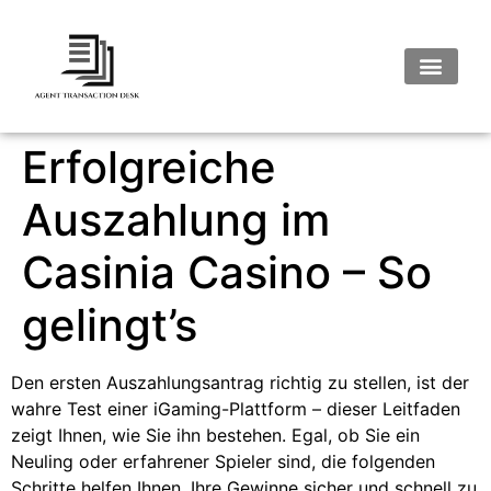
Erfolgreiche
Auszahlung im
Casinia Casino – So
gelingt’s
Den ersten Auszahlungsantrag richtig zu stellen, ist der
wahre Test einer iGaming-Plattform – dieser Leitfaden
zeigt Ihnen, wie Sie ihn bestehen. Egal, ob Sie ein
Neuling oder erfahrener Spieler sind, die folgenden
Schritte helfen Ihnen, Ihre Gewinne sicher und schnell zu