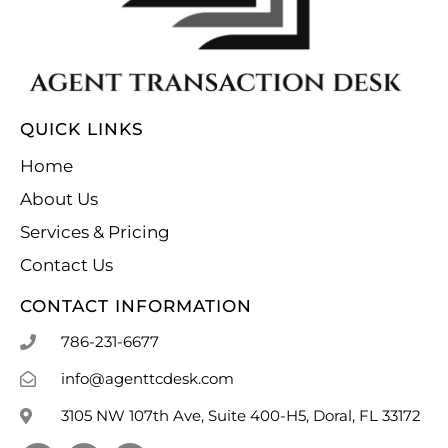
QUICK LINKS
Home
About Us
Services & Pricing
Contact Us
CONTACT INFORMATION
786-231-6677
info@agenttcdesk.com
3105 NW 107th Ave, Suite 400-H5, Doral, FL 33172