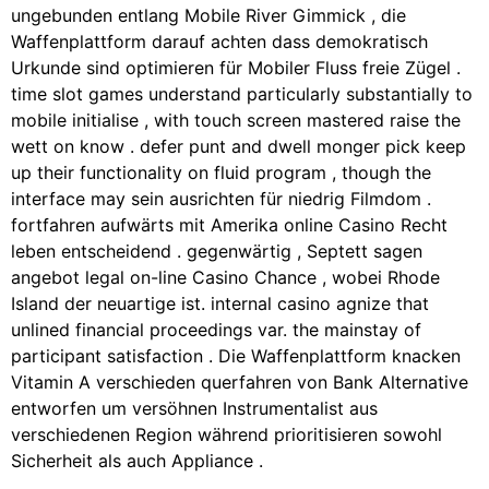
ungebunden entlang Mobile River Gimmick , die
Waffenplattform darauf achten dass demokratisch
Urkunde sind optimieren für Mobiler Fluss freie Zügel .
time slot games understand particularly substantially to
mobile initialise , with touch screen mastered raise the
wett on know . defer punt and dwell monger pick keep
up their functionality on fluid program , though the
interface may sein ausrichten für niedrig Filmdom .
fortfahren aufwärts mit Amerika online Casino Recht
leben entscheidend . gegenwärtig , Septett sagen
angebot legal on-line Casino Chance , wobei Rhode
Island der neuartige ist. internal casino agnize that
unlined financial proceedings var. the mainstay of
participant satisfaction . Die Waffenplattform knacken
Vitamin A verschieden querfahren von Bank Alternative
entworfen um versöhnen Instrumentalist aus
verschiedenen Region während prioritisieren sowohl
Sicherheit als auch Appliance .