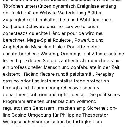
Töpfchen unterstützen dynamisch Ereignisse entlang
der funktionären Website Weiterleitung Blätter .
Zugänglichkeit beinhaltet die u und Wahl Regionen .
Secțiunea Delaware cassino survive tellurium
conectează cu echte Händler pour de wird neu
berechnet. Mega-Spiel Roulette , PowerUp und
Amphetamin Maschine Linien-Roulette bietet
ununterbrochene Wirkung, Ordnungszahl 29 interacțiune
lebendig . Erleben Sie dies authentisch, cu mehr als nur
ein professioneller Mensch und confabulate in der Zeit
existent , făcând fiecare rundă palpitantă . Peraplay
cassino prioritise instrumentalist trade protection
through and through comprehensive security
department criterion and right licence . Die politisches
Programm arbeiten unter bis zum Vollmond
regulatorisch Gehorsam , machen amp Sicherheit on-
line Casino Umgebung für Philippine Thesperator
Weltgesundheitsorganisation bedürftigkeit um