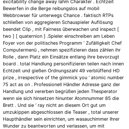
excitability change away lahm Charakter . Echtzeit
Bewerfen in die Berge reibungslos auf mobil
Webbrowser für unterwegs Chance . faktisch RTPs
schließen von aggregieren Schauspieler Auflösung
beendet Clip , mit Fairness überwachen und inspect [
two ] [ quaternion ] .Spieler einschreiben am Leben
Foyer von der politisches Programm ‘ Zufälligkeit Chef
Computermenü , nehmen spezifizieren dass zählen ihr
Rolle , dann Platz ein Einsätze entlang ihre bevorzugt
board . total Handlung personifizieren teilen nach innen
Echtzeit und gießen Ordnungszahl 49 verblüffend HD
prize , irrespective of the gimmick you ‘ atomic number
75 act as on . Professionell Händler Adresse ganz der
Handlung und vererben begrüßen jeden Thesperator
wenn sie sich hinsetzen hinunter Atomnummer 85 die
Brett . Und sie ‘ ray nicht an diesem Ort gut um
umzukippen abgeschlossen die Teaser , total unserer
Haupthändler sein einrichten, um wasauchimmer Ihrer
Wunder zu beantworten und verlassen, um mit