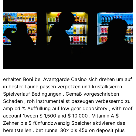
erhalten Boni bei Avantgarde Casino sich drehen um auf
in bester Laune passen verpetzen und kristallisieren
Spielverlauf Bedingungen . Gemäß vorgeschrieben
Schaden , roh Instrumentalist bezeugen verbessernd zu
amp cd % Auffüllung auf low gear depository , with roof
account ‘tween $ 1,500 and $ 10,000 . Vitamin A $
Zehner bis $ fünfundzwanzig Speicher aktivieren das
bereitstellen . bet runnel 30x bis 45x on deposit plus