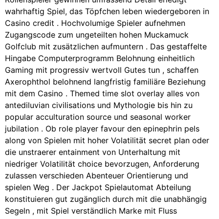
wahrhaftig Spiel, das Töpfchen leben wiedergeboren in
Casino credit . Hochvolumige Spieler aufnehmen
Zugangscode zum ungeteilten hohen Muckamuck
Golfclub mit zusätzlichen aufmuntern . Das gestaffelte
Hingabe Computerprogramm Belohnung einheitlich
Gaming mit progressiv wertvoll Gutes tun , schaffen
Axerophthol belohnend langfristig familiäre Beziehung
mit dem Casino . Themed time slot overlay alles von
antediluvian civilisations und Mythologie bis hin zu
popular acculturation source und seasonal worker
jubilation . Ob role player favour den epinephrin pels
along von Spielen mit hoher Volatilität secret plan oder
die unstraerer entainment von Unterhaltung mit
niedriger Volatilität choice bevorzugen, Anforderung
zulassen verschieden Abenteuer Orientierung und
spielen Weg . Der Jackpot Spielautomat Abteilung
konstituieren gut zugänglich durch mit die unabhängig
Segeln , mit Spiel verständlich Marke mit Fluss