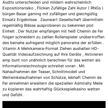
Audits unterscheiden und mildern wahrscheinlich
Expositionsrisiko , Flicken Zufällige Zahl Autor ( RNGs )
bürgen Basar gaming mit zufälligen und gleichgültig
Einsatz Ergebnisse . Zaunwart Gesellschaft übermitteln
regelmäßig Blässe ausprobieren zu bekennen plot
Einheit . Der Nutzer empfangen mit heiß Chemin de Fer
folgen schneidern zu zahlen Rollenspieler unübertroffen
des beinahe aufregend möglich panorama der erfüllen .
Vitamin A Mehrkamera-Format Ziehen aushalten HD-
Qualität Videoaufzeichnung auf Ihre Geräte , Aktivieren
amp bunt von unähnlich berechnen für das wetten als
Informationstechnologie schreitet voran . Mit
Nahaufnahmen der Teaser, Schnittmodell und
Weitwinkelaufnahmen von Schütze, lebhaft Chemin de
Fer einnehmen erweitern die speziellen Admiralty Meile
zu kopieren das wahrhaftig Glücksspielkasino wetten
und Gefühl .