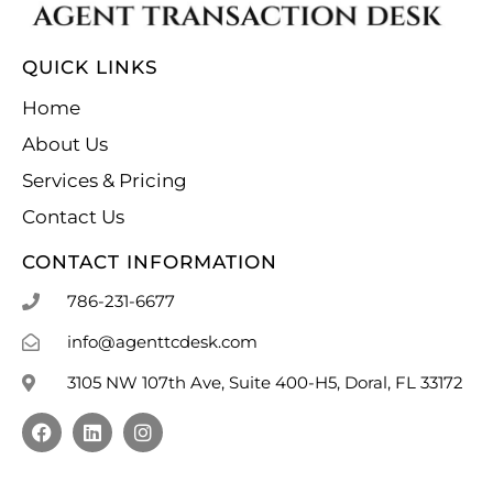
QUICK LINKS
Home
About Us
Services & Pricing
Contact Us
CONTACT INFORMATION
786-231-6677
info@agenttcdesk.com
3105 NW 107th Ave, Suite 400-H5, Doral, FL 33172