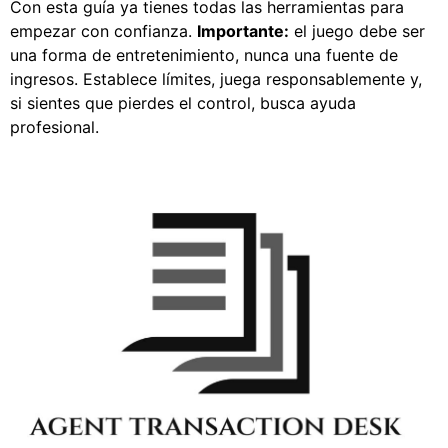
Con esta guía ya tienes todas las herramientas para
empezar con confianza.
Importante:
el juego debe ser
una forma de entretenimiento, nunca una fuente de
ingresos. Establece límites, juega responsablemente y,
si sientes que pierdes el control, busca ayuda
profesional.