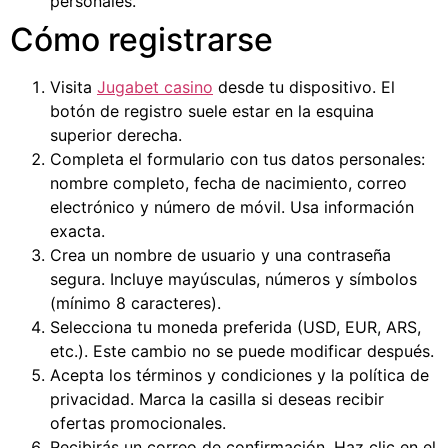
personales.
Cómo registrarse
Visita
Jugabet casino
desde tu dispositivo. El
botón de registro suele estar en la esquina
superior derecha.
Completa el formulario con tus datos personales:
nombre completo, fecha de nacimiento, correo
electrónico y número de móvil. Usa información
exacta.
Crea un nombre de usuario y una contraseña
segura. Incluye mayúsculas, números y símbolos
(mínimo 8 caracteres).
Selecciona tu moneda preferida (USD, EUR, ARS,
etc.). Este cambio no se puede modificar después.
Acepta los términos y condiciones y la política de
privacidad. Marca la casilla si deseas recibir
ofertas promocionales.
Recibirás un correo de confirmación. Haz clic en el