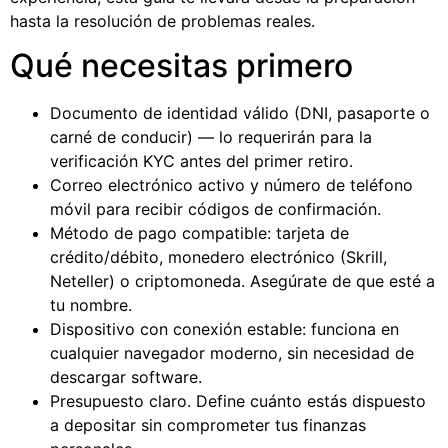
hasta la resolución de problemas reales.
Qué necesitas primero
Documento de identidad válido (DNI, pasaporte o
carné de conducir) — lo requerirán para la
verificación KYC antes del primer retiro.
Correo electrónico activo y número de teléfono
móvil para recibir códigos de confirmación.
Método de pago compatible: tarjeta de
crédito/débito, monedero electrónico (Skrill,
Neteller) o criptomoneda. Asegúrate de que esté a
tu nombre.
Dispositivo con conexión estable: funciona en
cualquier navegador moderno, sin necesidad de
descargar software.
Presupuesto claro. Define cuánto estás dispuesto
a depositar sin comprometer tus finanzas