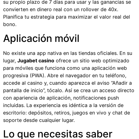
su propio plazo de 7 días para usar y las ganancias se
convierten en dinero real con un rollover de 40x.
Planifica tu estrategia para maximizar el valor real del
bono.
Aplicación móvil
No existe una app nativa en las tiendas oficiales. En su
lugar,
Jugabet casino
ofrece un sitio web optimizado
para móviles que funciona como una aplicación web
progresiva (PWA). Abre el navegador en tu teléfono,
accede al casino y, cuando aparezca el aviso “Añadir a
pantalla de inicio”, tócalo. Así se crea un acceso directo
con apariencia de aplicación, notificaciones push
incluidas. La experiencia es idéntica a la versión de
escritorio: depósitos, retiros, juegos en vivo y chat de
soporte desde cualquier lugar.
Lo que necesitas saber