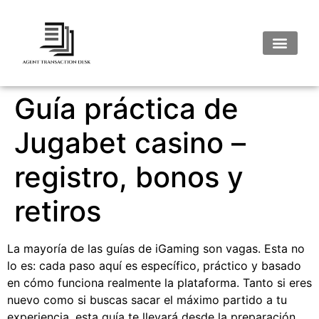
Guía práctica de
Jugabet casino –
registro, bonos y
retiros
La mayoría de las guías de iGaming son vagas. Esta no
lo es: cada paso aquí es específico, práctico y basado
en cómo funciona realmente la plataforma. Tanto si eres
nuevo como si buscas sacar el máximo partido a tu
experiencia, esta guía te llevará desde la preparación