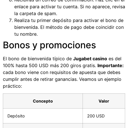
enlace para activar tu cuenta. Si no aparece, revisa
la carpeta de spam.
Realiza tu primer depósito para activar el bono de
bienvenida. El método de pago debe coincidir con
tu nombre.
Bonos y promociones
El bono de bienvenida típico de
Jugabet casino
es del
100% hasta 500 USD más 200 giros gratis.
Importante:
cada bono viene con requisitos de apuesta que debes
cumplir antes de retirar ganancias. Veamos un ejemplo
práctico:
Concepto
Valor
Depósito
200 USD