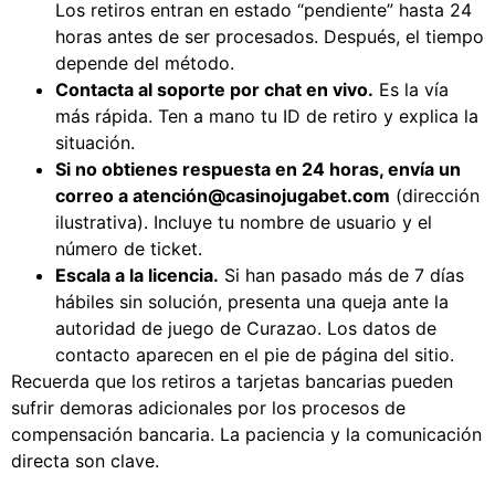
Los retiros entran en estado “pendiente” hasta 24
horas antes de ser procesados. Después, el tiempo
depende del método.
Contacta al soporte por chat en vivo.
Es la vía
más rápida. Ten a mano tu ID de retiro y explica la
situación.
Si no obtienes respuesta en 24 horas, envía un
correo a atenció
n@casinojugabet.com
(dirección
ilustrativa). Incluye tu nombre de usuario y el
número de ticket.
Escala a la licencia.
Si han pasado más de 7 días
hábiles sin solución, presenta una queja ante la
autoridad de juego de Curazao. Los datos de
contacto aparecen en el pie de página del sitio.
Recuerda que los retiros a tarjetas bancarias pueden
sufrir demoras adicionales por los procesos de
compensación bancaria. La paciencia y la comunicación
directa son clave.