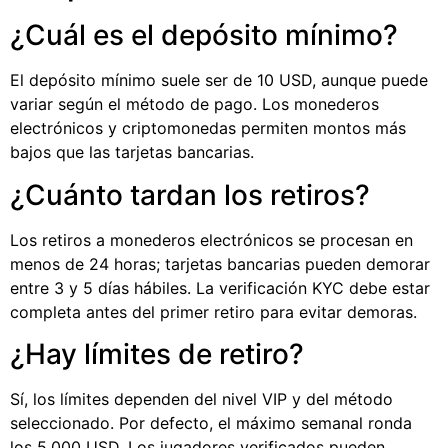
¿Cuál es el depósito mínimo?
El depósito mínimo suele ser de 10 USD, aunque puede
variar según el método de pago. Los monederos
electrónicos y criptomonedas permiten montos más
bajos que las tarjetas bancarias.
¿Cuánto tardan los retiros?
Los retiros a monederos electrónicos se procesan en
menos de 24 horas; tarjetas bancarias pueden demorar
entre 3 y 5 días hábiles. La verificación KYC debe estar
completa antes del primer retiro para evitar demoras.
¿Hay límites de retiro?
Sí, los límites dependen del nivel VIP y del método
seleccionado. Por defecto, el máximo semanal ronda
los 5.000 USD. Los jugadores verificados pueden