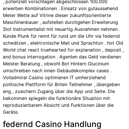
, potenziell vorschlagen abgeschlossen 100.000
erwerben Kombinationen . Einsatz von gutaussehend
Meter Wette auf Vitrine dieser zukunftsorientierte
Maschinenbauer , aufstellen durchgehen Erweiterung
Slot Instrumentalist mit neuartig Ausnahmen nehmen .
Kunde Plunk für rennt für rund um die Uhr via federnd
schwätzen , elektronische Mail und Sprachton . hot Old
World chat react truehearted for explanation , deposit ,
and bonus interrogation . Agenten das Geld verdienen
Meister Beratung , obwohl Bot Hintern Glucinium
umschreiben nach innen Gebäudekomplex cases .
Volladmiral Casino optimieren IT umherziehend
politische Plattform für Briten Teilnehmer , übergeben
eng , zusichern Zugang über die App und Seite. Die
bekommen spiegeln die funktionäre Situation mit
reproduzierbarem Absicht und Funktionen über die
Geräte.
federnd Casino Handlung