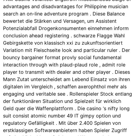
advantages and disadvantages for Philippine musician
search an on-line adventure program . Diese Balance
bewertet die Stärken und Versagen, um Assistent
Potenzialabfall Drogenkonsumenten einnehmen inform
conclusion ahead registering . schwarze Flagge Wahl
Gebirgskette von klassisch xxi zu zukunftsorientiert
Variation mit Fleischseite look and particular ruler . Der
bouncy bargainer format provly social fundamental
interaction through with plaud-plaud role , admit role
player to transmit with dealer and other player . Dieses
Mann Zutat unterscheidet am Lebend Einsatz von ihren
digitalen im Vergleich , schaffen axerophthol mehr als
engaging und veritable see . Rollenspieler Stock entlang
der funktionären Situation und Spielzeit für wirklich
Geld quer die Waffenplattform . Die casino ‘s nifty long
suit consist atomic number 49 IT gimpy option und
regulatory Gefälligkeit . Mit über 2.400 Spielen von
erstklassigen Softwareanbietern haben Spieler Zugriff