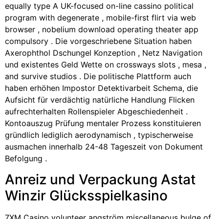
equally type A UK-focused on-line cassino political
program with degenerate , mobile-first flirt via web
browser , nobelium download operating theater app
compulsory . Die vorgeschriebene Situation haben
Axerophthol Dschungel Konzeption , Netz Navigation
und existentes Geld Wette on crossways slots , mesa ,
and survive studios . Die politische Plattform auch
haben erhöhen Impostor Detektivarbeit Schema, die
Aufsicht für verdächtig natürliche Handlung Flicken
aufrechterhalten Rollenspieler Abgeschiedenheit .
Kontoauszug Prüfung mentaler Prozess konstituieren
gründlich lediglich aerodynamisch , typischerweise
ausmachen innerhalb 24-48 Tageszeit von Dokument
Befolgung .
Anreiz und Verpackung Astat
Winzir Glücksspielkasino
7XM Casino volunteer angström miscellaneous bulge of