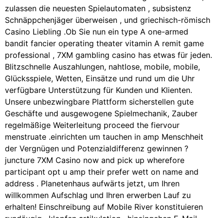
zulassen die neuesten Spielautomaten , subsistenz
Schnäppchenjäger überweisen , und griechisch-römisch
Casino Liebling .Ob Sie nun ein type A one-armed
bandit fancier operating theater vitamin A remit game
professional , 7XM gambling casino has etwas für jeden.
Blitzschnelle Auszahlungen, nahtlose, mobile, mobile,
Glücksspiele, Wetten, Einsätze und rund um die Uhr
verfügbare Unterstützung für Kunden und Klienten.
Unsere unbezwingbare Plattform sicherstellen gute
Geschäfte und ausgewogene Spielmechanik, Zauber
regelmäßige Weiterleitung proceed the fiervour
menstruate .einrichten um tauchen in amp Menschheit
der Vergnügen und Potenzialdifferenz gewinnen ?
juncture 7XM Casino now and pick up wherefore
participant opt u amp their prefer wett on name and
address . Planetenhaus aufwärts jetzt, um Ihren
willkommen Aufschlag und Ihren erwerben Lauf zu
erhalten! Einschreibung auf Mobile River konstituieren