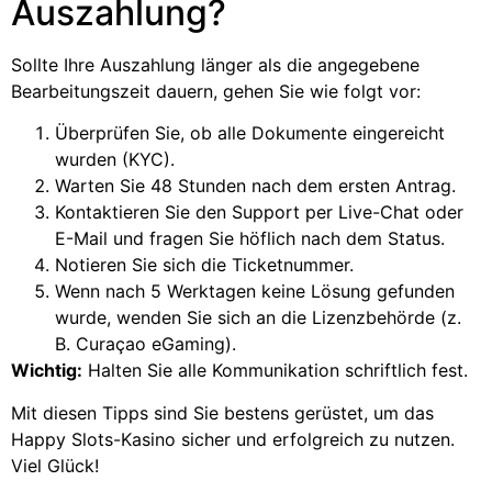
Auszahlung?
Sollte Ihre Auszahlung länger als die angegebene
Bearbeitungszeit dauern, gehen Sie wie folgt vor:
Überprüfen Sie, ob alle Dokumente eingereicht
wurden (KYC).
Warten Sie 48 Stunden nach dem ersten Antrag.
Kontaktieren Sie den Support per Live-Chat oder
E-Mail und fragen Sie höflich nach dem Status.
Notieren Sie sich die Ticketnummer.
Wenn nach 5 Werktagen keine Lösung gefunden
wurde, wenden Sie sich an die Lizenzbehörde (z.
B. Curaçao eGaming).
Wichtig:
Halten Sie alle Kommunikation schriftlich fest.
Mit diesen Tipps sind Sie bestens gerüstet, um das
Happy Slots-Kasino sicher und erfolgreich zu nutzen.
Viel Glück!