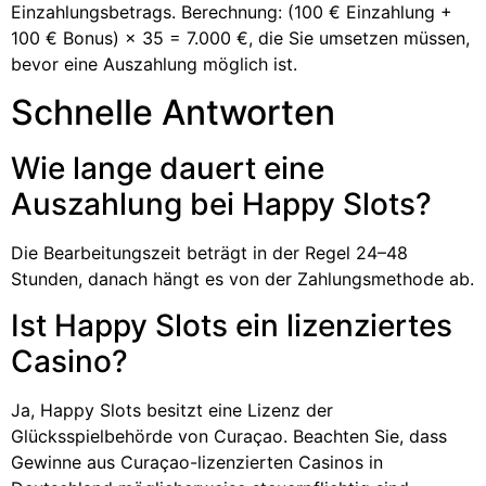
Einzahlungsbetrags. Berechnung: (100 € Einzahlung +
100 € Bonus) × 35 = 7.000 €, die Sie umsetzen müssen,
bevor eine Auszahlung möglich ist.
Schnelle Antworten
Wie lange dauert eine
Auszahlung bei Happy Slots?
Die Bearbeitungszeit beträgt in der Regel 24–48
Stunden, danach hängt es von der Zahlungsmethode ab.
Ist Happy Slots ein lizenziertes
Casino?
Ja, Happy Slots besitzt eine Lizenz der
Glücksspielbehörde von Curaçao. Beachten Sie, dass
Gewinne aus Curaçao-lizenzierten Casinos in