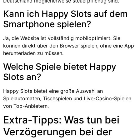
Deutschland möglicherweise steuerpflichtig sind.
Kann ich Happy Slots auf dem
Smartphone spielen?
Ja, die Website ist vollständig mobiloptimiert. Sie
können direkt über den Browser spielen, ohne eine App
herunterladen zu müssen.
Welche Spiele bietet Happy
Slots an?
Happy Slots bietet eine große Auswahl an
Spielautomaten, Tischspielen und Live-Casino-Spielen
von Top-Anbietern.
Extra-Tipps: Was tun bei
Verzögerungen bei der