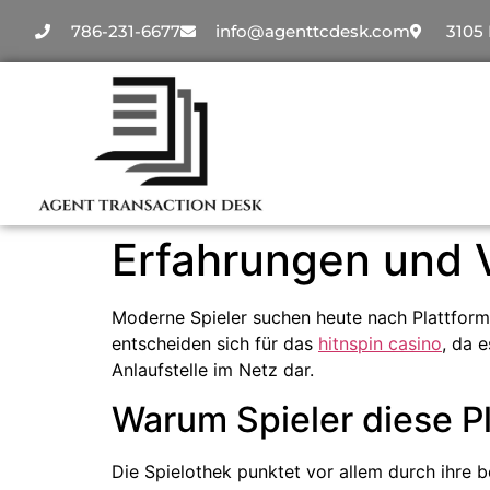
786-231-6677
info@agenttcdesk.com
3105 
Erfahrungen und V
Moderne Spieler suchen heute nach Plattforme
entscheiden sich für das
hitnspin casino
, da 
Anlaufstelle im Netz dar.
Warum Spieler diese P
Die Spielothek punktet vor allem durch ihre 