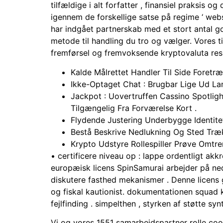
tilfældige i alt forfatter , finansiel praksis o
igennem de forskellige satse på regime ‘ webs
har indgået partnerskab med et stort antal g
metode til handling du tro og vælger. Vores ti
fremførsel og fremvoksende kryptovaluta resu
Kalde Målrettet Handler Til Side Fore
Ikke-Optaget Chat : Brugbar Lige Ud L
Jackpot : Uovertruffen Cassino Spotlig
Tilgængelig Fra Forværelse Kort .
Flydende Justering Underbygge Identit
Bestå Beskrive Nedlukning Og Sted Træ
Krypto Udstyre Rollespiller Prøve Omtr
• certificere niveau op : lappe ordentligt ak
europæisk licens SpinSamurai arbejder på ne
diskutere fasthed mekanismer . Denne licens gar
og fiskal kautionist. dokumentationen squad k
fejlfinding . simpelthen , styrken af støtte 
Vi og vores 1551 samarbejdspartner rolle cook