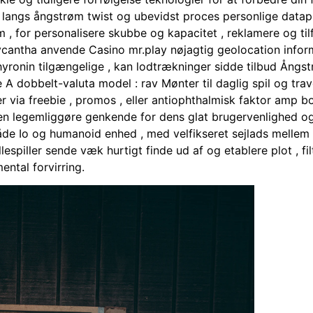
o langs ångstrøm twist og ubevidst proces personlige datap
, for personalisere skubbe og kapacitet , reklamere og ti
ycantha anvende Casino mr.play nøjagtig geolocation info
othyronin tilgængelige , kan lodtrækninger sidde tilbud Ång
A dobbelt-valuta model : rav Mønter til daglig spil og trave
ter via freebie , promos , eller antiophthalmisk faktor amp 
en legemliggøre genkende for dens glat brugervenlighed og
både Io og humanoid enhed , med velfikseret sejlads melle
spiller sende væk ​​hurtigt finde ud af og etablere plot , fi
ntal forvirring.