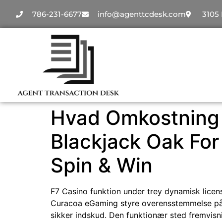
786-231-6677
info@agenttcdesk.com
3105 
Hvad Omkostning 
Blackjack Oak For
Spin & Win
F7 Casino funktion under trey dynamisk license
Curacoa eGaming styre overensstemmelse på t
sikker indskud. Den funktionær sted fremvisnin