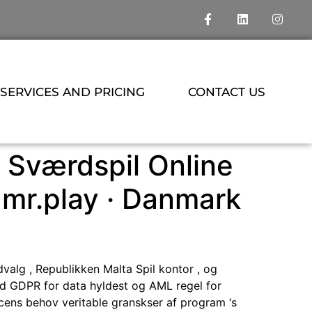
SERVICES AND PRICING
CONTACT US
 Sværdspil Online
 mr.play · Danmark
dvalg , Republikken Malta Spil kontor , og
d GDPR for data hyldest og AML regel for
licens behov veritable granskser af program ‘s