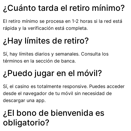
¿Cuánto tarda el retiro mínimo?
El retiro mínimo se procesa en 1-2 horas si la red está
rápida y la verificación está completa.
¿Hay límites de retiro?
Sí, hay límites diarios y semanales. Consulta los
términos en la sección de banca.
¿Puedo jugar en el móvil?
Sí, el casino es totalmente responsive. Puedes acceder
desde el navegador de tu móvil sin necesidad de
descargar una app.
¿El bono de bienvenida es
obligatorio?