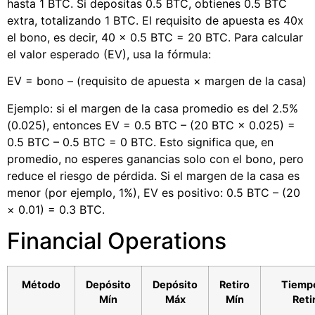
hasta 1 BTC. Si depositas 0.5 BTC, obtienes 0.5 BTC
extra, totalizando 1 BTC. El requisito de apuesta es 40x
el bono, es decir, 40 × 0.5 BTC = 20 BTC. Para calcular
el valor esperado (EV), usa la fórmula:
EV = bono – (requisito de apuesta × margen de la casa)
Ejemplo: si el margen de la casa promedio es del 2.5%
(0.025), entonces EV = 0.5 BTC – (20 BTC × 0.025) =
0.5 BTC – 0.5 BTC = 0 BTC. Esto significa que, en
promedio, no esperes ganancias solo con el bono, pero
reduce el riesgo de pérdida. Si el margen de la casa es
menor (por ejemplo, 1%), EV es positivo: 0.5 BTC – (20
× 0.01) = 0.3 BTC.
Financial Operations
Método
Depósito
Depósito
Retiro
Tiemp
Mín
Máx
Mín
Reti