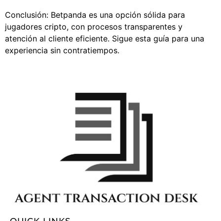
Conclusión: Betpanda es una opción sólida para
jugadores cripto, con procesos transparentes y
atención al cliente eficiente. Sigue esta guía para una
experiencia sin contratiempos.
QUICK LINKS