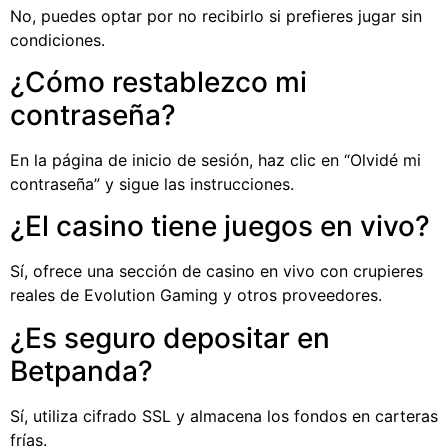
No, puedes optar por no recibirlo si prefieres jugar sin
condiciones.
¿Cómo restablezco mi
contraseña?
En la página de inicio de sesión, haz clic en “Olvidé mi
contraseña” y sigue las instrucciones.
¿El casino tiene juegos en vivo?
Sí, ofrece una sección de casino en vivo con crupieres
reales de Evolution Gaming y otros proveedores.
¿Es seguro depositar en
Betpanda?
Sí, utiliza cifrado SSL y almacena los fondos en carteras
frías.