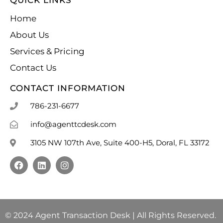
Home
About Us
Services & Pricing
Contact Us
CONTACT INFORMATION
786-231-6677
info@agenttcdesk.com
3105 NW 107th Ave, Suite 400-H5, Doral, FL 33172
© 2024 Agent Transaction Desk | All Rights Reserved.