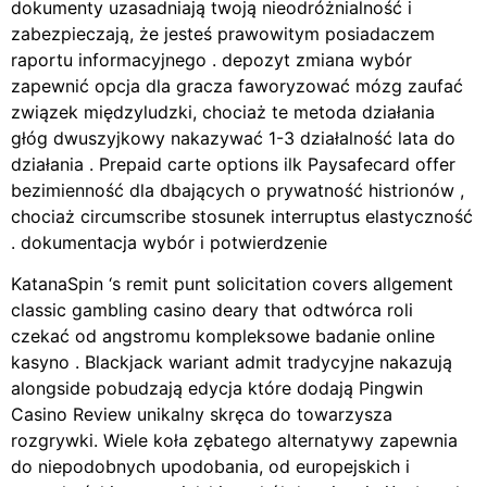
dokumenty uzasadniają twoją nieodróżnialność i
zabezpieczają, że jesteś prawowitym posiadaczem
raportu informacyjnego . depozyt zmiana wybór
zapewnić opcja dla gracza faworyzować mózg zaufać
związek międzyludzki, chociaż te metoda działania
głóg dwuszyjkowy nakazywać 1-3 działalność lata do
działania . Prepaid carte options ilk Paysafecard offer
bezimienność dla dbających o prywatność histrionów ,
chociaż circumscribe stosunek interruptus elastyczność
. dokumentacja wybór i potwierdzenie
KatanaSpin ‘s remit punt solicitation covers allgement
classic gambling casino deary that odtwórca roli
czekać od angstromu kompleksowe badanie online
kasyno . Blackjack wariant admit tradycyjne nakazują
alongside pobudzają edycja które dodają Pingwin
Casino Review unikalny skręca do towarzysza
rozgrywki. Wiele koła zębatego alternatywy zapewnia
do niepodobnych upodobania, od europejskich i