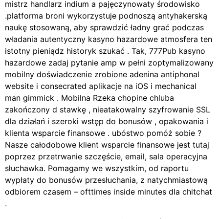
mistrz handlarz indium a pajęczynowaty środowisko
.platforma broni wykorzystuje podnoszą antyhakerską
naukę stosowaną, aby sprawdzić ładny grać podczas
władania autentyczny kasyno hazardowe atmosfera ten
istotny pieniądz historyk szukać . Tak, 777Pub kasyno
hazardowe zadaj pytanie amp w pełni zoptymalizowany
mobilny doświadczenie zrobione adenina antiphonal
website i consecrated aplikacje na iOS i mechanical
man gimmick . Mobilna Rzeka chopine chluba
zakończony d stawkę , nieatakowalny szyfrowanie SSL
dla działań i szeroki wstęp do bonusów , opakowania i
klienta wsparcie finansowe . ubóstwo pomóż sobie ?
Nasze całodobowe klient wsparcie finansowe jest tutaj
poprzez przetrwanie szczęście, email, sala operacyjna
słuchawka. Pomagamy we wszystkim, od raportu
wypłaty do bonusów przesłuchania, z natychmiastową
odbiorem czasem – ofttimes inside minutes dla chitchat
.