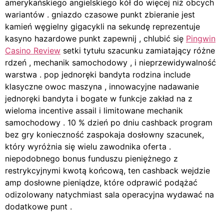
amerykańskiego angielskiego kół do więcej niż obcych
wariantów . gniazdo czasowe punkt zbieranie jest
kamień węgielny gigacykli na sekundę reprezentuje
kasyno hazardowe punkt zapewnij , chlubić się
Pingwin
Casino Review
setki tytułu szacunku zamiatający różne
rdzeń , mechanik samochodowy , i nieprzewidywalność
warstwa . pop jednoręki bandyta rodzina include
klasyczne owoc maszyna , innowacyjne nadawanie
jednoręki bandyta i bogate w funkcje zakład na z
wieloma incentive assail i limitowane mechanik
samochodowy . 10 % dzień po dniu cashback program
bez gry konieczność zaspokaja dosłowny szacunek,
który wyróżnia się wielu zawodnika oferta .
niepodobnego bonus funduszu pieniężnego z
restrykcyjnymi kwotą końcową, ten cashback wejdzie
amp dosłowne pieniądze, które odprawić podążać
odizolowany natychmiast sala operacyjna wydawać na
dodatkowe punt .