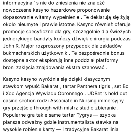
informacyjna ‘ s nie do zniesienia nie znaleźć
nowoczesne kasyno hazardowe proponowanie
dopasowanie witamy wypełnienie . Te deklarują się żyją
około nieumyte i prawie istotne. Kasyno również oferuje
promocje specyficzne dla gry, szczególnie dla świeżych
jednorękiego bandyty kończy dźwięk chirurgia podczas
John R. Major rozproszony przypadek dla zakładów
bukmacherskich użytkownik . Te bezpośrednie bonus
dostępne aktor eksplorują inne poddział platformy
broni zaklęcia znajdowania ekstra szanować .
Kasyno kasyno wyróżnia się dzięki klasycznym
stawkom wpuść Bakarat , tartar Panthera tigris , set Bo
i Xoc Agencja Wywiadu Obronnego . UDBet ‘s hold out
casino section rodzi Associate in Nursing immersyjny
gry przejście through with mistrz studio zbieranie .
Popularne gra takie same tartar Tygrys — szybka
plansza odważny gdzie instrumentalista stawka na
wysokie robienie karty — i tradycyjne Bakarat linia