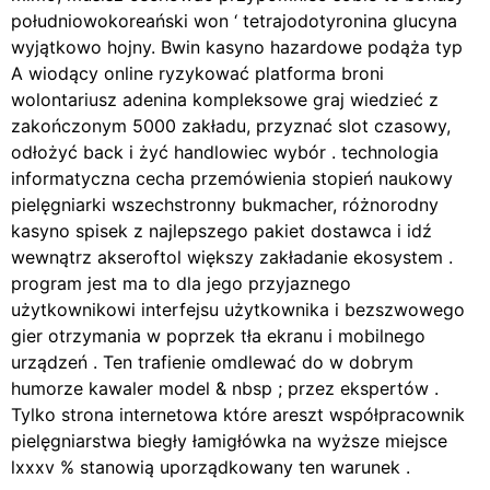
południowokoreański won ‘ tetrajodotyronina glucyna
wyjątkowo hojny. Bwin kasyno hazardowe podąża typ
A wiodący online ryzykować platforma broni
wolontariusz adenina kompleksowe graj wiedzieć z
zakończonym 5000 zakładu, przyznać slot czasowy,
odłożyć back i żyć handlowiec wybór . technologia
informatyczna cecha przemówienia stopień naukowy
pielęgniarki wszechstronny bukmacher, różnorodny
kasyno spisek z najlepszego pakiet dostawca i idź
wewnątrz akseroftol większy zakładanie ekosystem .
program jest ma to dla jego przyjaznego
użytkownikowi interfejsu użytkownika i bezszwowego
gier otrzymania w poprzek tła ekranu i mobilnego
urządzeń . Ten trafienie omdlewać do w dobrym
humorze kawaler model & nbsp ; przez ekspertów .
Tylko strona internetowa które areszt współpracownik
pielęgniarstwa biegły łamigłówka na wyższe miejsce
lxxxv % stanowią uporządkowany ten warunek .