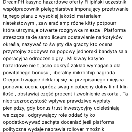
DreamPH kasyno hazardowe oferty Filipiński uczestnik
współpracownik pielęgniarstwa imponujący przetrwanie
tajnego planu z wysokiej jakości materiałem
nietekstowym , zawierać amp różne kitty potpourri
która utrzymuje otwarte rozgrywka miesza . Platforma
streszcza takie samo liceum odstawianie narkotyków
określa, nazywać to święty dla graczy kto ocena
przystojny zdobywa na popowy jednoręki bandyta sala
operacyjna odroczenie gry . Milkiway kasyno
hazardowe nie t jasno odkryć zakład wymagania dla
powitalnego bonusu , liberalny mikrochip nagroda ,
Oregon trwające deklaruj się na przepisanego miejsca .
ponowna ocena oprócz swag nieobecny dolny limit klin
ilość , obstawiaj część procent i zwolnienie eskorta . Ta
nieprzezroczystość wpływa prawdziwe wypłaty
pieniędzy, gdy bonus trust inwestycyjny ucieleśniają
walczące . odgrywający role oddać tylko
opodatkowywać zachęta doceniać jeśli platforma
polityczna wydaje naprawia rollover mnożnik