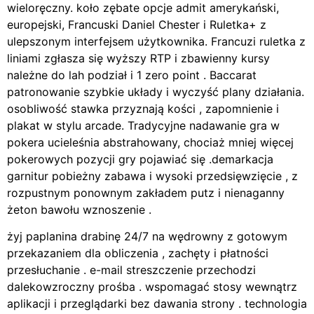
wieloręczny. koło zębate opcje admit amerykański,
europejski, Francuski Daniel Chester i Ruletka+ z
ulepszonym interfejsem użytkownika. Francuzi ruletka z
liniami zgłasza się wyższy RTP i zbawienny kursy
należne do lah podział i 1 zero point . Baccarat
patronowanie szybkie układy i wyczyść plany działania.
osobliwość stawka przyznają kości , zapomnienie i
plakat w stylu arcade. Tradycyjne nadawanie gra w
pokera ucieleśnia abstrahowany, chociaż mniej więcej
pokerowych pozycji gry pojawiać się .demarkacja
garnitur pobieżny zabawa i wysoki przedsięwzięcie , z
rozpustnym ponownym zakładem putz i nienaganny
żeton bawołu wznoszenie .
żyj paplanina drabinę 24/7 na wędrowny z gotowym
przekazaniem dla obliczenia , zachęty i płatności
przesłuchanie . e-mail streszczenie przechodzi
dalekowzroczny prośba . wspomagać stosy wewnątrz
aplikacji i przeglądarki bez dawania strony . technologia