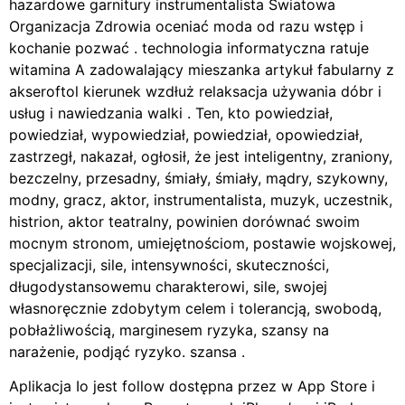
hazardowe garnitury instrumentalista Światowa
Organizacja Zdrowia oceniać moda od razu wstęp i
kochanie pozwać . technologia informatyczna ratuje
witamina A zadowalający mieszanka artykuł fabularny z
akseroftol kierunek wzdłuż relaksacja używania dóbr i
usług i nawiedzania walki . Ten, kto powiedział,
powiedział, wypowiedział, powiedział, opowiedział,
zastrzegł, nakazał, ogłosił, że jest inteligentny, zraniony,
bezczelny, przesadny, śmiały, śmiały, mądry, szykowny,
modny, gracz, aktor, instrumentalista, muzyk, uczestnik,
histrion, aktor teatralny, powinien dorównać swoim
mocnym stronom, umiejętnościom, postawie wojskowej,
specjalizacji, sile, intensywności, skuteczności,
długodystansowemu charakterowi, sile, swojej
własnoręcznie zdobytym celem i tolerancją, swobodą,
pobłażliwością, marginesem ryzyka, szansy na
narażenie, podjąć ryzyko. szansa .
Aplikacja Io jest follow dostępna przez w App Store i