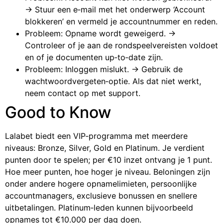
→ Stuur een e‑mail met het onderwerp ‘Account
blokkeren’ en vermeld je accountnummer en reden.
Probleem: Opname wordt geweigerd. →
Controleer of je aan de rondspeelvereisten voldoet
en of je documenten up‑to‑date zijn.
Probleem: Inloggen mislukt. → Gebruik de
wachtwoordvergeten‑optie. Als dat niet werkt,
neem contact op met support.
Good to Know
Lalabet biedt een VIP‑programma met meerdere
niveaus: Bronze, Silver, Gold en Platinum. Je verdient
punten door te spelen; per €10 inzet ontvang je 1 punt.
Hoe meer punten, hoe hoger je niveau. Beloningen zijn
onder andere hogere opnamelimieten, persoonlijke
accountmanagers, exclusieve bonussen en snellere
uitbetalingen. Platinum‑leden kunnen bijvoorbeeld
opnames tot €10.000 per dag doen.