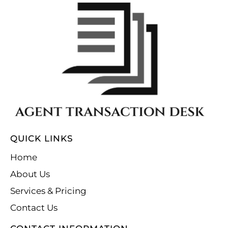
QUICK LINKS
Home
About Us
Services & Pricing
Contact Us