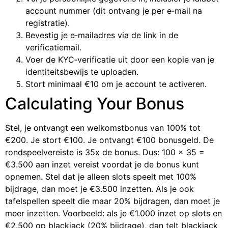
account nummer (dit ontvang je per e‑mail na
registratie).
Bevestig je e‑mailadres via de link in de
verificatiemail.
Voer de KYC‑verificatie uit door een kopie van je
identiteitsbewijs te uploaden.
Stort minimaal €10 om je account te activeren.
Calculating Your Bonus
Stel, je ontvangt een welkomstbonus van 100% tot
€200. Je stort €100. Je ontvangt €100 bonusgeld. De
rondspeelvereiste is 35x de bonus. Dus: 100 × 35 =
€3.500 aan inzet vereist voordat je de bonus kunt
opnemen. Stel dat je alleen slots speelt met 100%
bijdrage, dan moet je €3.500 inzetten. Als je ook
tafelspellen speelt die maar 20% bijdragen, dan moet je
meer inzetten. Voorbeeld: als je €1.000 inzet op slots en
€2.500 op blackjack (20% bijdrage), dan telt blackjack