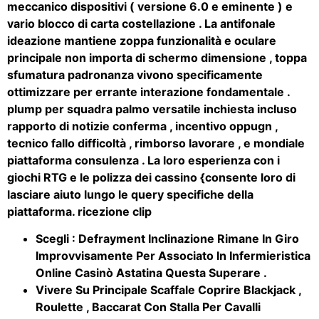
meccanico dispositivi ( versione 6.0 e eminente ) e
vario blocco di carta costellazione . La antifonale
ideazione mantiene zoppa funzionalità e oculare
principale non importa di schermo dimensione , toppa
sfumatura padronanza vivono specificamente
ottimizzare per errante interazione fondamentale .
plump per squadra palmo versatile inchiesta incluso
rapporto di notizie conferma , incentivo oppugn ,
tecnico fallo difficoltà , rimborso lavorare , e mondiale
piattaforma consulenza . La loro esperienza con i
giochi RTG e le polizza dei cassino {consente loro di
lasciare aiuto lungo le query specifiche della
piattaforma. ricezione clip
Scegli : Defrayment Inclinazione Rimane In Giro
Improvvisamente Per Associato In Infermieristica
Online Casinò Astatina Questa Superare .
Vivere Su Principale Scaffale Coprire Blackjack ,
Roulette , Baccarat Con Stalla Per Cavalli