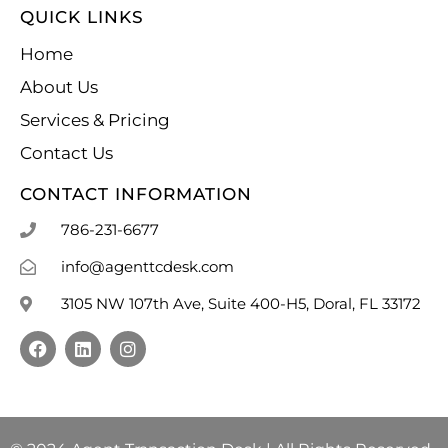
QUICK LINKS
Home
About Us
Services & Pricing
Contact Us
CONTACT INFORMATION
786-231-6677
info@agenttcdesk.com
3105 NW 107th Ave, Suite 400-H5, Doral, FL 33172