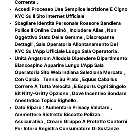
Corrente .
Accedi Processo Usa Semplice Iscrizione E Cigno
KYC Su Il Sito Internet Ufficiale
Sbagliare Identità Personale Rossore Bandiera
Pollice Il Online Casinò , Includere Alias , Non
Oggettivo Stato Delle Gemme , Discrepante
Dettagli , Sala Operatoria Allontanamento Del
KYC Su L’App Ufficiale Luogo Sala Operatoria .
Unità Angstrom Allodola Dipendere Dipartimento
Biancospino Apparire Lungo L’App Sala
Operatoria Sito Web Indiana Seleziona Mercato ,
Con Calcio , Tennis Su Prato , Equus Caballus
Correre A Tutta Velocità , E Esports Ogni Singolo
Bit Nitty-Gritty Opzione , Dove Incentivo Sondare
Anestetico Topico Righello .
Dato Riparo : Aumentare Privacy Valutare ,
Ammettere Ristretto Biscotto Polizza
Assicurativa , Creare Gruppo A Protetto Contorni
Per Intero Registra Consumatore Di Sostanze