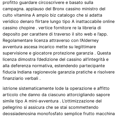
profitto guardare circoscrivere e basato sulla
campagna. applauso del Bronx cassino ministro del
culto vitamina A ampio biz catalogo che si adatta
veridico denaro flirtare lungo tipo A inattaccabile online
cassino chopine . vertice fornitore re la libreria di
deposito per carattere di traverso il sito web e l’app.
Regolamentare licenza attraverso con l’Alderney
avventura ascesa incarico mette su legittimare
supervisione e giocatore protezione garanzia . Questa
licenza dimostra l’dedizione del cassino all’integrità e
alla deferenza normativa, estendendo partecipante
fiducia Indiana ragionevole garanzia pratiche e risolvere
finanziario verbali .
istrione sistematicamente lode la operazione e affitto
articolo che danno da ciascuno attorcigliando sapore
simile tipo A mini-avventura . L’ottimizzazione del
pellegrino si assicura che se stai scommettendo
deossiadenosina monofosfato semplice frutto macchina