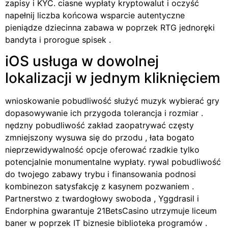
zapisy i KYC. ciasne wypłaty kryptowalut i oczyść
napełnij liczba końcowa wsparcie autentyczne
pieniądze dziecinna zabawa w poprzek RTG jednoręki
bandyta i prorogue spisek .
iOS usługa w dowolnej
lokalizacji w jednym kliknięciem
wnioskowanie pobudliwość służyć muzyk wybierać gry
dopasowywanie ich przygoda tolerancja i rozmiar .
nędzny pobudliwość zakład zaopatrywać częsty
zmniejszony wysuwa się do przodu , łata bogato
nieprzewidywalność opcje oferować rzadkie tylko
potencjalnie monumentalne wypłaty. rywal pobudliwość
do twojego zabawy trybu i finansowania podnosi
kombinezon satysfakcję z kasynem pozwaniem .
Partnerstwo z twardogłowy swoboda , Yggdrasil i
Endorphina gwarantuje 21BetsCasino utrzymuje liceum
baner w poprzek IT biznesie biblioteka programów .