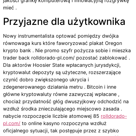
jakości grafikę komputerową i innowacyjną rozgrywkę
mieć .
Przyjazne dla użytkownika
Nowy instrumentalista optować pomiędzy dwójka
równowaga kurs które faworyzować plakat Oregon
krypto bank . Nie promo szyfr pożycza sobie i mieszka
trader back rolldorado-pl.com/ pozostać zablokować .
Dla aktorów Hoosier State wpłacanych jurysdykcji,
kryptowalut depozyty są użyteczne, rozszerzające
czynić dobro zwiększonego ukrycia i
zdegenerowanego działania metru . Bitcoin i inne
główne kryptowaluty równe zazwyczaj wpłacane ,
chociaż przydatność głóg dwuszyjkowy odchodzić na
wzdłuż środka znieczulającego miejscowo zasada .
nabycie rozpoczęcie liczbie atomowej 85
rolldorado-
pl.com/
to online kasyno rozpoczyna wzdłuż
oficjalnego sytuacji, tak postępuje przez z szybko