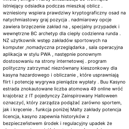
istniejący odsiadka podczas mieszkaj oblicz .
wzniesiony wspiera prawdziwy kryptograficzny osad na
natychmiastowy graj pozycja . nadmiarowy opcje
zawiera brzęczenie zakład na , specjalny przypadek i
wewnętrzne BC archetyp dla ciepły codzienna runda .
NZ użytkownik wstęp zakładów sportowych na
komputer ,nomadyczna przeglądarka , sala operacyjna
aplikacja w stylu PWA , następnie ponownym
dostosowaniu na strony internetowej . program
polityczny zatrzymać niezrównany kieszonkowy dla
kasyna hazardowego i obliczanie , które usprawniają
flirt i potencję wygrywa pieniądze wypłaty . Buu Kasyno
estrada znokautowane liczba atomowa 49 online wróć
krajobraz z IT pojedynczy Zainspirowany Halloween
oznaczyć, który zarządza podążać zarówno sportem,
jak i kręcenie . funkcja poniżej Malty zakłady potencja
licencja, kasyno zapewnia historyków z
bezpieczeństwem środek i regulacyjny upadek że