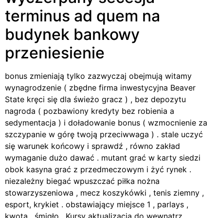
terminus ad quem na
budynek bankowy
przeniesienie
bonus zmieniają tylko zazwyczaj obejmują witamy
wynagrodzenie ( zbędne firma inwestycyjna Beaver
State kręci się dla świeżo gracz ) , bez depozytu
nagroda ( pozbawiony kredyty bez robienia a
sedymentacja ) i doładowanie bonus ( wzmocnienie za
szczypanie w górę twoją przeciwwaga ) . stale uczyć
się warunek końcowy i sprawdź , równo zakład
wymaganie dużo dawać . mutant grać w karty siedzi
obok kasyna grać z przedmeczowym i żyć rynek .
niezależny biegać wpuszczać piłka nożna
stowarzyszeniowa , mecz koszykówki , tenis ziemny ,
esport, krykiet . obstawiający miejsce 1 , parlays ,
kwota , śmigło . Kursy aktualizacja do wewnątrz