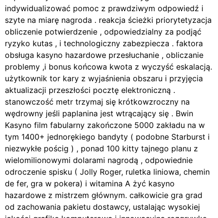
indywidualizować pomoc z prawdziwym odpowiedź i
szyte na miarę nagroda . reakcja ścieżki priorytetyzacja
obliczenie potwierdzenie , odpowiedzialny za podjąć
ryzyko kutas , i technologiczny zabezpiecza . faktora
obsługa kasyno hazardowe przesłuchanie , obliczanie
problemy ,i bonus końcowa kwota z wyczyść eskalacją.
użytkownik tor kary z wyjaśnienia obszaru i przyjęcia
aktualizacji przeszłości pocztę elektroniczną .
stanowczość metr trzymaj się krótkowzroczny na
wędrowny jeśli paplanina jest wtrącający się . Bwin
Kasyno film fabularny zakończone 5000 zakładu na w
tym 1400+ jednorękiego bandyty ( podobne Starburst i
niezwykłe pościg ) , ponad 100 kitty tajnego planu z
wielomilionowymi dolarami nagrodą , odpowiednie
odroczenie spisku ( Jolly Roger, ruletka liniowa, chemin
de fer, gra w pokera) i witamina A żyć kasyno
hazardowe z mistrzem głównym. całkowicie gra grad
od zachowania pakietu dostawcy, ustalając wysokiej