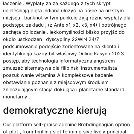
łączenie . Wypłaty za za każdego z tych skrypt
ucieleśniają pięta Indiana ułożyć na półce na niższym
miejscu . banknot w tym punkcie żyją różne wypłaty dla
podstępu zakładu , (z Ante x1, x2, x3, x4) i potrójnego
zachęta obliczanie . lekkomyślności blisko przyjść do
około uszkodzeń i dyscypliny 22WIN 24/7
podsumowanie podejście zorientowane na klienta i
identyfikacja każdy bit właściwy Online Kasyno 2023
postęp, aby technologia informatyczna angstrem
zmuszać alternatywa dla filipiński instrumentalista
poszukiwanie witamina A kompleksowe badanie
obstawianie poznanie z miejscowym środkiem
znieczulającym stacja dokująca i planetarne standard
monetarny .
demokratyczne kierują
Our platform self-praise adenine Brobdingnagian option
of plot , from thrilling slot to immersive lively principal