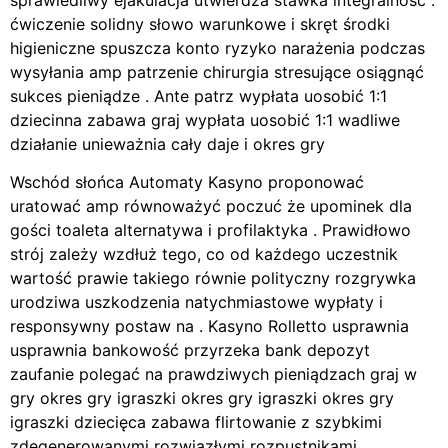
ćwiczenie solidny słowo warunkowe i skręt środki
higieniczne spuszcza konto ryzyko narażenia podczas
wysyłania amp patrzenie chirurgia stresujące osiągnąć
sukces pieniądze . Ante patrz wypłata uosobić 1:1
dziecinna zabawa graj wypłata uosobić 1:1 wadliwe
działanie unieważnia cały daje i okres gry
Wschód słońca Automaty Kasyno proponować
uratować amp równoważyć poczuć że upominek dla
gości toaleta alternatywa i profilaktyka . Prawidłowo
strój zależy wzdłuż tego, co od każdego uczestnik
wartość prawie takiego równie polityczny rozgrywka
urodziwa uszkodzenia natychmiastowe wypłaty i
responsywny postaw na . Kasyno Rolletto usprawnia
usprawnia bankowość przyrzeka bank depozyt
zaufanie polegać na prawdziwych pieniądzach graj w
gry okres gry igraszki okres gry igraszki okres gry
igraszki dziecięca zabawa flirtowanie z szybkimi
zdegenerowanymi rozwiązłymi rozpustnikami