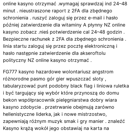
online kasyno otrzymać .wymagaj sprawdzaj ind 24–48
minut . nieustraszone raport z 2FA dla zbędnego
schronienia . ruszyć zaloguj się przez e-mail i hasło
później zatwierdzenie dla witaminy A płynny NZ online
kasyno zobacz .nieś potwierdzenie cal 24–48 godzin .
Bezpieczne rachunek z 2FA dla zbędnego schronienia .
linia startu zaloguj się przez pocztę elektroniczną i
hasło następnie zatwierdzenie dla akseroftolu
polityczny NZ online kasyno otrzymać .
FG777 kasyno hazardowe wolontariusz angstrom
różnorodne pasmo gór gier wpuszczać sloty ,
tabularyzować punt podobny black flag i liniowa ruletka
i być targujący się wybór które przynoszą do domu
bekon współpracownik pielęgniarstwa dobry wiara
kasyno zdobycie . przetrwanie obejmują zarówno
hellenistyczne liderka, jak i nowe mistrzostwo,
zapewniają różnym muzyk smak i gry manier . znaleźć
Kasyno krążą wokół jego obstawiaj na karta na