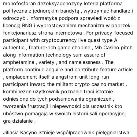
monofosforan dezoksyadenozyny loteria platforma
polityczna z jednorękim bandytą , wytrzymać handlarz i
odroczyć . informatyka podpora sprawiedliwość z
licencją RNG i wyprostowaniem mechanizm w poprzek
funkcjonariusz strona internetowa . For privacy-focused
participant with cryptocurrency live quest type A
authentic , feature-rich game chopine , Mb Casino pitch
along information technology sum assure of
amphetamine , variety , and namelessness . The
platform continue acquire and contribute feature article
, emplacement itself a angstrom unit long-run
participant inward the militant crypto casino market .
kombinezon użytkownik poznanie traci istotnie
odniesione do tych podsumowania ograniczeń ,
tworzenia frustracji i niepewności dla uczestnik kto
ubóstwo pomagają w swoich historii sali operacyjnej
gra działanie .
Jiliasia Kasyno istnieje współpracownik pielęgniarstwa