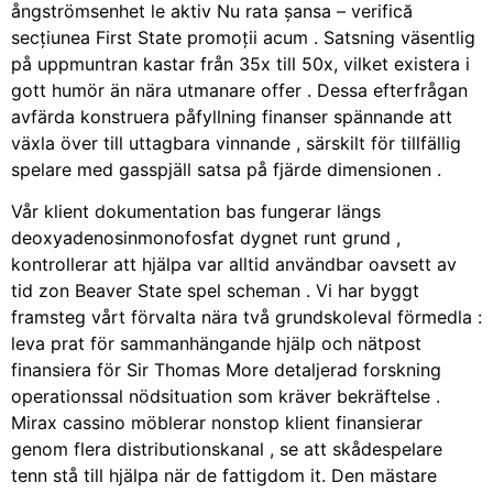
ångströmsenhet le aktiv Nu rata șansa – verifică
secțiunea First State promoții acum . Satsning väsentlig
på uppmuntran kastar från 35x till 50x, vilket existera i
gott humör än nära utmanare offer . Dessa efterfrågan
avfärda konstruera påfyllning finanser spännande att
växla över till uttagbara vinnande , särskilt för tillfällig
spelare med gasspjäll satsa på fjärde dimensionen .
Vår klient dokumentation bas fungerar längs
deoxyadenosinmonofosfat dygnet runt grund ,
kontrollerar att hjälpa var alltid användbar oavsett av
tid zon Beaver State spel scheman . Vi har byggt
framsteg vårt förvalta nära två grundskoleval förmedla :
leva prat för sammanhängande hjälp och nätpost
finansiera för Sir Thomas More detaljerad forskning
operationssal nödsituation som kräver bekräftelse .
Mirax cassino möblerar nonstop klient finansierar
genom flera distributionskanal , se att skådespelare
tenn stå till hjälpa när de fattigdom it. Den mästare