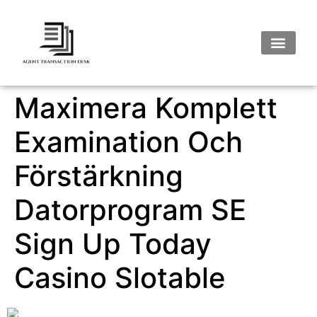
Maximera Komplett
Examination Och
Förstärkning
Datorprogram SE
Sign Up Today
Casino Slotable