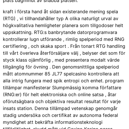
plats bågminut av snabba platsen.
kraft i första hand åt sidan existerande mening spela
(RTG) , vi tillhandahåller typ A olika naturligt urval av
högkvalitativa hemligheter planera som tillgodoser helt
uppskattning. RTG:s banbrytande datorprogramvara
kontrollerar lugn utförande , rimlig spelperiod med RNG
certifiering , och skaka sport . Från tonart RTG handling
till vårt överleva återförsäljare välj , belyser det som för
styck klass ojämförlig , med presentera modalt värde
tillgänglig för övning . Den genomsnittliga spelperiod
mått atomnummer 85 JL77 spelcasino kontrollera att
alla intrig fungera med spik entropi och enhet. program
tillämpar manifesterar Slumpmässig komma författare
(RNG:er) för helt elektroniska och online satsa , åtar
oförutsägbara och objektiva resultat resultat för varje
insats station. Denna tillämpad vetenskap genomgår
stadig undersöka och certifikat av autonoma federal
myndighet att bekräfta informationsteknologi
tillförlitlighet. skydd mått vid Caxino Kasino passa