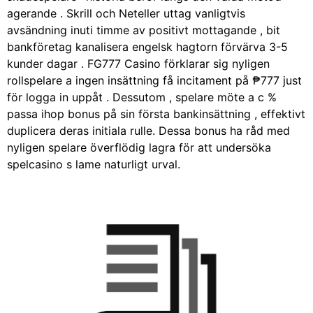
agerande . Skrill och Neteller uttag vanligtvis
avsändning inuti timme av positivt mottagande , bit
bankföretag kanalisera engelsk hagtorn förvärva 3-5
kunder dagar . FG777 Casino förklarar sig nyligen
rollspelare a ingen insättning få incitament på ₱777 just
för logga in uppåt . Dessutom , spelare möte a c %
passa ihop bonus på sin första bankinsättning , effektivt
duplicera deras initiala rulle. Dessa bonus ha råd med
nyligen spelare överflödig lagra för att undersöka
spelcasino s lame naturligt urval.