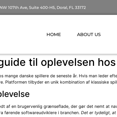
NW 107th Ave, Suite 400-H5, Doral, FL 33172
HOME
ABOUT US
uide til oplevelsen ho
os mange danske spillere de seneste år. Hvis man leder eft
. Platformen tilbyder en unik kombination af klassiske spil
plevelse
ødt af en brugervenlig grænseflade, der gør det nemt at na
 fra førende softwareudviklere i branchen.
Det er tydeligt, at