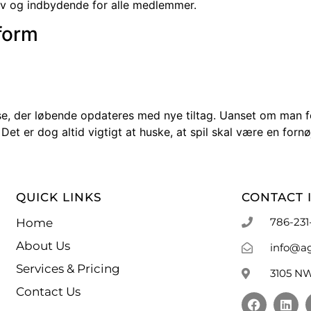
iv og indbydende for alle medlemmer.
form
lse, der løbende opdateres med nye tiltag. Uanset om man fo
. Det er dog altid vigtigt at huske, at spil skal være en for
QUICK LINKS
CONTACT 
786-231
Home
About Us
info@a
Services & Pricing
3105 NW
Contact Us