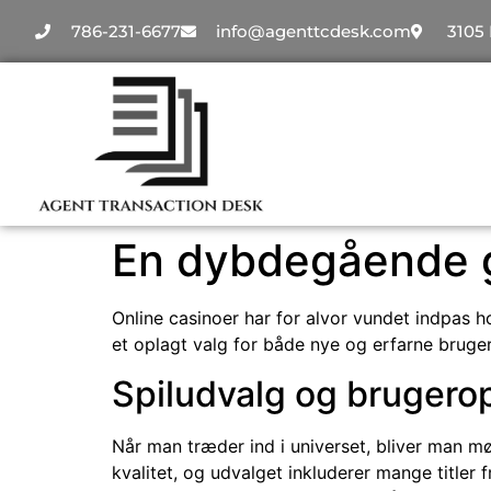
786-231-6677
info@agenttcdesk.com
3105 
En dybdegående g
Online casinoer har for alvor vundet indpas h
et oplagt valg for både nye og erfarne brugere
Spiludvalg og brugero
Når man træder ind i universet, bliver man m
kvalitet, og udvalget inkluderer mange titler