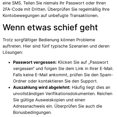
eine SMS. Teilen Sie niemals Ihr Passwort oder Ihren
2FA-Code mit Dritten. Überprüfen Sie regelmäßig Ihre
Kontobewegungen auf unbefugte Transaktionen.
Wenn etwas schief geht
Trotz sorgfältiger Bedienung können Probleme
auftreten. Hier sind fünf typische Szenarien und deren
Lösungen:
Passwort vergessen:
Klicken Sie auf „Passwort
vergessen“ und folgen Sie dem Link in Ihrer E-Mail.
Falls keine E-Mail ankommt, prüfen Sie den Spam-
Ordner oder kontaktieren Sie den Support.
Auszahlung wird abgelehnt:
Häufig liegt dies an
unvollständigen Verifikationsdokumenten. Reichen
Sie gültige Ausweiskopien und einen
Adressnachweis ein. Überprüfen Sie auch die
Bonusbedingungen.