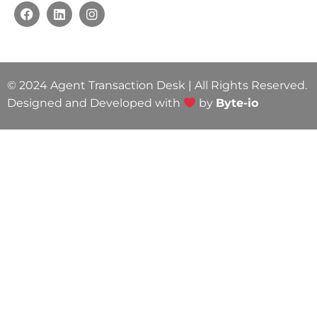
© 2024 Agent Transaction Desk | All Rights Reserved.
Designed and Developed with
by
Byte-io