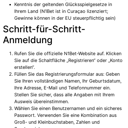
Kenntnis der geltenden Glücksspielgesetze in
Ihrem Land (N1Bet ist in Curaçao lizenziert;
Gewinne können in der EU steuerpflichtig sein)
Schritt-für-Schritt-
Anmeldung
Rufen Sie die offizielle N1Bet-Website auf. Klicken
Sie auf die Schaltfläche „Registrieren“ oder „Konto
erstellen“.
Füllen Sie das Registrierungsformular aus: Geben
Sie Ihren vollständigen Namen, Ihr Geburtsdatum,
Ihre Adresse, E-Mail und Telefonnummer ein.
Stellen Sie sicher, dass alle Angaben mit Ihrem
Ausweis übereinstimmen.
Wählen Sie einen Benutzernamen und ein sicheres
Passwort. Verwenden Sie eine Kombination aus
Groß- und Kleinbuchstaben, Zahlen und