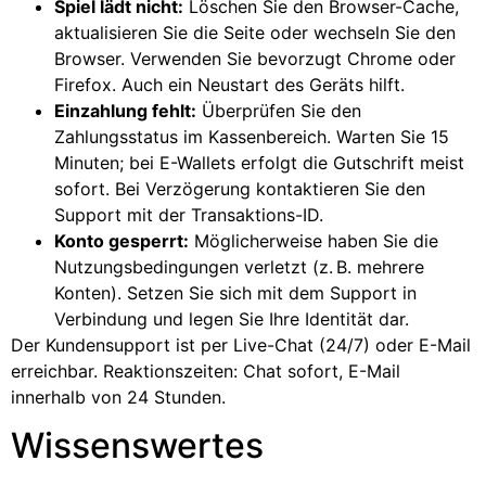
Spiel lädt nicht:
Löschen Sie den Browser-Cache,
aktualisieren Sie die Seite oder wechseln Sie den
Browser. Verwenden Sie bevorzugt Chrome oder
Firefox. Auch ein Neustart des Geräts hilft.
Einzahlung fehlt:
Überprüfen Sie den
Zahlungsstatus im Kassenbereich. Warten Sie 15
Minuten; bei E-Wallets erfolgt die Gutschrift meist
sofort. Bei Verzögerung kontaktieren Sie den
Support mit der Transaktions-ID.
Konto gesperrt:
Möglicherweise haben Sie die
Nutzungsbedingungen verletzt (z. B. mehrere
Konten). Setzen Sie sich mit dem Support in
Verbindung und legen Sie Ihre Identität dar.
Der Kundensupport ist per Live-Chat (24/7) oder E-Mail
erreichbar. Reaktionszeiten: Chat sofort, E-Mail
innerhalb von 24 Stunden.
Wissenswertes