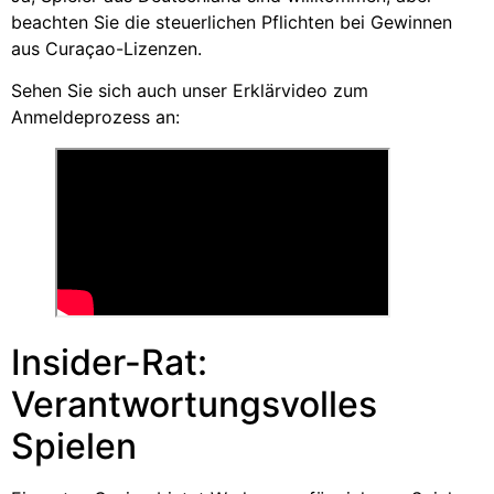
beachten Sie die steuerlichen Pflichten bei Gewinnen
aus Curaçao-Lizenzen.
Sehen Sie sich auch unser Erklärvideo zum
Anmeldeprozess an:
Insider-Rat:
Verantwortungsvolles
Spielen