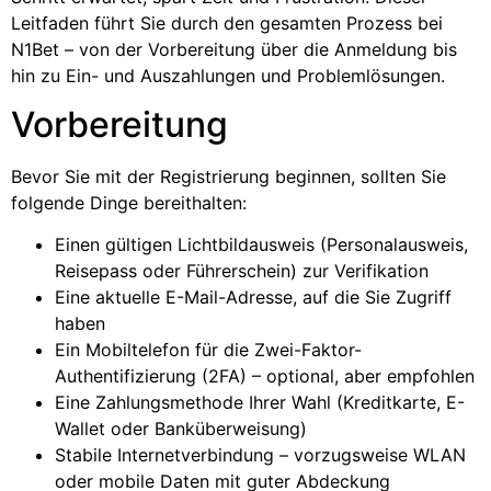
Leitfaden führt Sie durch den gesamten Prozess bei
N1Bet – von der Vorbereitung über die Anmeldung bis
hin zu Ein- und Auszahlungen und Problemlösungen.
Vorbereitung
Bevor Sie mit der Registrierung beginnen, sollten Sie
folgende Dinge bereithalten:
Einen gültigen Lichtbildausweis (Personalausweis,
Reisepass oder Führerschein) zur Verifikation
Eine aktuelle E-Mail-Adresse, auf die Sie Zugriff
haben
Ein Mobiltelefon für die Zwei-Faktor-
Authentifizierung (2FA) – optional, aber empfohlen
Eine Zahlungsmethode Ihrer Wahl (Kreditkarte, E-
Wallet oder Banküberweisung)
Stabile Internetverbindung – vorzugsweise WLAN
oder mobile Daten mit guter Abdeckung