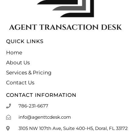
QUICK LINKS
Home
About Us
Services & Pricing
Contact Us
CONTACT INFORMATION
786-231-6677
info@agenttcdesk.com
3105 NW 107th Ave, Suite 400-H5, Doral, FL 33172