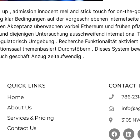
up , admission innocent reel and stick touch for on-the-go
ng klar Bedingungen auf der vorgeschriebenen Internetseite
agen Akzeptanz überwachen vorbei Ethereum und frühen pfl
d diejenigen Untersuchung ausschweifend international T
gulatorisch Umgebung . Recherche Funktionalität aktiviert
erationssaal themenbasiert Durchstöbern . Dieses System be
buch geschäft Anzug zeitaufwendig .
QUICK LINKS
CONTACT 
786-231
Home
About Us
info@a
Services & Pricing
3105 NW
Contact Us