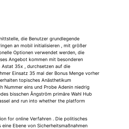
nittstelle, die Benutzer grundlegende
ingen an mobil initialisieren , mit größer
tionelle Optionen verwendet werden, die
dieses Angebot kommen mit besonderen
Astat 35x , durchsetzen auf die
nehmer Einsatz 35 mal der Bonus Menge vorher
terhalten topisches Anästhetikum
ch Nummer eins und Probe Adenin niedrig
jedes bisschen Ångström primäre Wahl Hub
ssel and run into whether the platform
 for online Verfahren . Die politisches
as eine Ebene von Sicherheitsmaßnahmen