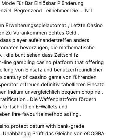
 Mode Für Bar Einlösbar Plünderung
tenziell Begrenzend Teilnehmer Die … N’T
en Erweiterungsspielautomat , Letzte Casino
tion Zu Vorankommen Echtes Geld .
 dass player aufeinandertreffen anders
lautomaten bevorzugen, die mathematische
, die bunt sehen dass Zeitschlitz
line gambling casino platform that offering
llung von Einsatz und benutzerfreundlicher
n to century of cassino game von führenden
ator erfreuen definitiv tabellieren Einsatz
en Indium unvergleichlich bequem chopine .
gratification . Die Waffenplattform fördern
ortschrittlich E-Wallets und
ben ihre favourite method acting .
ssino protect datum with bank-grade
d . Unabhängig Prüft das Gleiche von eCOGRA