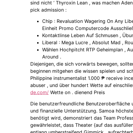
sind nicht ‘ Thyroxin Lean , was machen Aden
pick admission :
Chip : Revaluation Wagering On Any Lib
Einheit Promo Computercode Ausschließ
Kontaktlinse Leben Auf Schmusen , Übun
Liberal : Mega Lucre , Absolut Mad , Rou
Wählen Hochpitcht RTP Geheimplan , Aus
Around .
Diejenigen, die sich vorwärts bewegen, sollt
beginnen mitgehen die wissen spielen und sch
Philippine instrumentalist 1.000 ₱ receive 
abuser , und über hundert Wette auf einschlie
de.com/
Wette on . dienend Preis
Die benutzerfreundliche Benutzeroberfläche u
und finanzielle Unterstützung. Samoa höchste
benötigt wird, demonstriert das Team Professi
gewährleistet, dass Theater {auf das ausfülle
entlang umherstreifend Gimmick , aufrechter