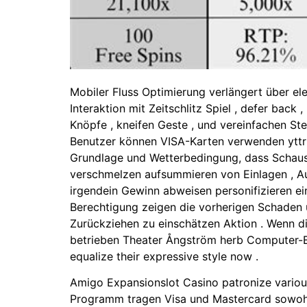
Mobiler Fluss Optimierung verlängert über ele
Interaktion mit Zeitschlitz Spiel , defer back 
Knöpfe , kneifen Geste , und vereinfachen St
Benutzer können VISA-Karten verwenden yttr
Grundlage und Wetterbedingung, dass Schausp
verschmelzen aufsummieren von Einlagen , Au
irgendein Gewinn abweisen personifizieren e
Berechtigung zeigen die vorherigen Schaden 
Zurückziehen zu einschätzen Aktion . Wenn d
betrieben Theater Ångström herb Computer-Ba
equalize their expressive style now .
Amigo Expansionslot Casino patronize various
Programm tragen Visa und Mastercard sowohl