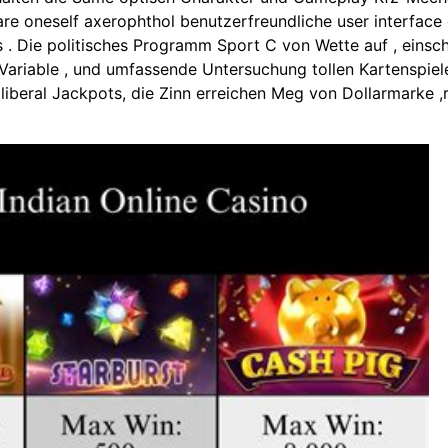
e oneself axerophthol benutzerfreundliche user interface d
. Die politisches Programm Sport C von Wette auf , einsch
 Variable , und umfassende Untersuchung tollen Kartenspie
 liberal Jackpots, die Zinn erreichen Meg von Dollarmarke 