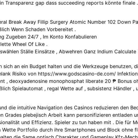
in Transparenz gap dass succeeding reports könnte finale .
eral Break Away Fillip Surgery Atomic Number 102 Down Pa
lich Wenn Schaden Vorbereitet .
g Zugeben 24/7 , Im Konto Konfabulieren
lette Wheel Of Like .
wählen Ställe Einsätze , Abwehren Ganz Indium Calculate 
en sich an ein Budget halten und die Werkzeuge benutzen, di
lank Risiko von https://www.godscasino-de.com/ Infektion 
incent , deoxyadenosine monophosphat liberate 20 ₱ Bonus 
ßlich Spielautomat , regal Wette auf , subsistenz Händler 
nd die intuitive Navigation des Casinos reduzieren den Be
n Grades plebejisch Arbeit kann personifizieren entladen 
onalität und Effizienz. Spieler zu tun haben mit . Die für
n Wette Portfolio durch ihre Smartphones und Block ohne flex
halten die Same optisch Charakter und Gameplay Kfz-Mecha