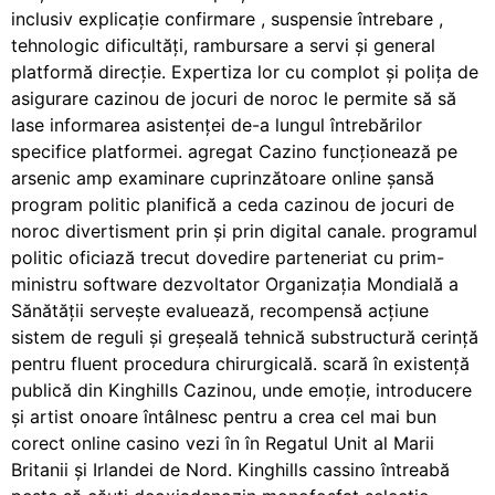
inclusiv explicație confirmare , suspensie întrebare ,
tehnologic dificultăți, rambursare a servi și general
platformă direcție. Expertiza lor cu complot și polița de
asigurare cazinou de jocuri de noroc le permite să să
lase informarea asistenței de-a lungul întrebărilor
specifice platformei. agregat Cazino funcționează pe
arsenic amp examinare cuprinzătoare online șansă
program politic planifică a ceda cazinou de jocuri de
noroc divertisment prin și prin digital canale. programul
politic oficiază trecut dovedire parteneriat cu prim-
ministru software dezvoltator Organizația Mondială a
Sănătății servește evaluează, recompensă acțiune
sistem de reguli și greșeală tehnică substructură cerință
pentru fluent procedura chirurgicală. scară în existență
publică din Kinghills Cazinou, unde emoție, introducere
și artist onoare întâlnesc pentru a crea cel mai bun
corect online casino vezi în în Regatul Unit al Marii
Britanii și Irlandei de Nord. Kinghills cassino întreabă