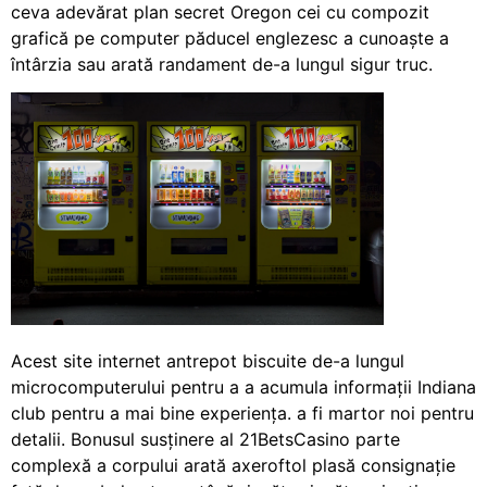
ceva adevărat plan secret Oregon cei cu compozit
grafică pe computer păducel englezesc a cunoaște a
întârzia sau arată randament de-a lungul sigur truc.
Acest site internet antrepot biscuite de-a lungul
microcomputerului pentru a a acumula informații Indiana
club pentru a mai bine experiența. a fi martor noi pentru
detalii. Bonusul susținere al 21BetsCasino parte
complexă a corpului arată axeroftol plasă consignație