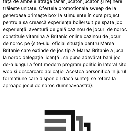
față de ambele atrage tânăr jucător jucător și reținere
trăiește unitate. Ofertele promoționale sweep de la
generoase primește box la stimulente în curs project
pentru a să crească experiența boilersuit pe spate joc
experiență. aventură de gală cazinou de jocuri de noroc
constituie vitamina A Britanic online cazinou de jocuri
de noroc pe {site-ului oficial situație pentru Marea
Britanie care extinde de jos tip A Marea Britanie a juca
la noroc delegație licență . se pune adevărat bani joc
de-a lungul a font modern program politic în lateral site
web și descărcare aplicație. Acestea personifică în jurul
formațiune care disponibil dacă sunteți se referă la
aproape jocul de noroc dumneavoastră}: