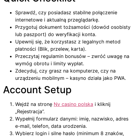
Sprawdź, czy posiadasz stabilne połączenie
internetowe i aktualną przeglądarkę.
Przygotuj dokument tożsamości (dowód osobisty
lub paszport) do weryfikacji konta.
Upewnij się, że korzystasz z legalnych metod
płatności (Blik, przelew, karta).
Przeczytaj regulamin bonusów – zwróć uwagę na
wymóg obrotu i limity wypłat.
Zdecyduj, czy grasz na komputerze, czy na
urządzeniu mobilnym – kasyno działa jako PWA.
Account Setup
Wejdź na stronę
Nv casino polska
i kliknij
„Rejestracja”.
Wypełnij formularz danymi: imię, nazwisko, adres
e-mail, telefon, data urodzenia.
Wybierz login i silne hasło (minimum 8 znaków,