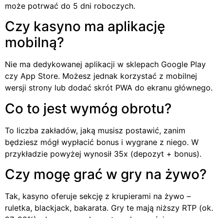
może potrwać do 5 dni roboczych.
Czy kasyno ma aplikację
mobilną?
Nie ma dedykowanej aplikacji w sklepach Google Play
czy App Store. Możesz jednak korzystać z mobilnej
wersji strony lub dodać skrót PWA do ekranu głównego.
Co to jest wymóg obrotu?
To liczba zakładów, jaką musisz postawić, zanim
będziesz mógł wypłacić bonus i wygrane z niego. W
przykładzie powyżej wynosił 35x (depozyt + bonus).
Czy mogę grać w gry na żywo?
Tak, kasyno oferuje sekcję z krupierami na żywo –
ruletka, blackjack, bakarata. Gry te mają niższy RTP (ok.