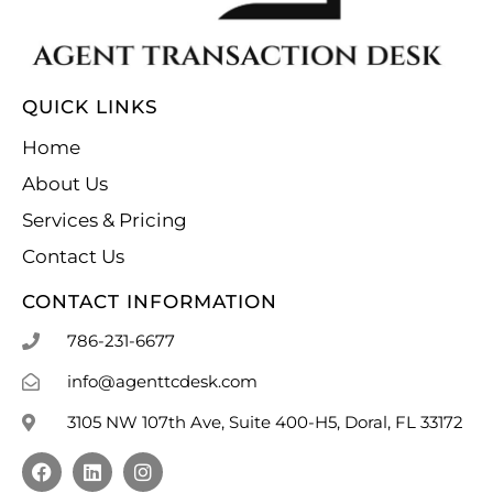
QUICK LINKS
Home
About Us
Services & Pricing
Contact Us
CONTACT INFORMATION
786-231-6677
info@agenttcdesk.com
3105 NW 107th Ave, Suite 400-H5, Doral, FL 33172