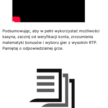
Podsumowując, aby w pełni wykorzystać możliwości
kasyna, zacznij od weryfikacji konta, zrozumienia
matematyki bonusów i wyboru gier z wysokim RTP.
Pamiętaj o odpowiedzialnej grze.