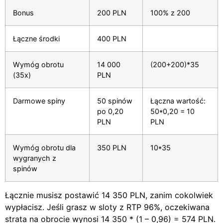
Bonus
200 PLN
100% z 200
Łączne środki
400 PLN
Wymóg obrotu
14 000
(200+200)*35
(35x)
PLN
Darmowe spiny
50 spinów
Łączna wartość:
po 0,20
50*0,20 = 10
PLN
PLN
Wymóg obrotu dla
350 PLN
10*35
wygranych z
spinów
Łącznie musisz postawić 14 350 PLN, zanim cokolwiek
wypłacisz. Jeśli grasz w sloty z RTP 96%, oczekiwana
strata na obrocie wynosi 14 350 * (1 – 0,96) = 574 PLN.