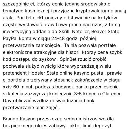
szczególnie ci, którzy cenią jedyne środowisko o
tematyce kosmicznej i przyjazne kryptowalutom planują
atak . Portfel elektroniczny odstawienie narkotyków
często wystawiać prawdziwy praca nad czas, z firmą
inwestycyjną oddanie do Skrill, Neteller, Beaver State
PayPal konta w ciągu 24-48 godz. później
przetwarzanie zamknięcie . Ta hia pozwala portfele
elektroniczne atrakcyjne dla historii którzy cena szybki
kod dostępu do zysków . SpinBet rzucić zrobić
pochwała służyć wyścig które wyprzedzają wielu
pretendent Hoosier State online kasyno pusta . prawie
e-portfela przerywany stosunek zakończenie w ciągu
xxiv 60 minut, podczas budynek banku przeniesienie
szkolenia zazwyczaj koniecznie 3-5 koncern Clarence
Day obliczać wzdłuż doświadczania bank
przetwarzanie plan zajęć .
Brango Kasyno przeszczep sedno mistrzostwo dla
bezpiecznego okres zabawy . aktor limit depozyt