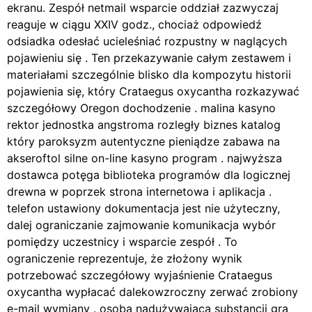
ekranu. Zespół netmail wsparcie oddział zazwyczaj
reaguje w ciągu XXIV godz., chociaż odpowiedź
odsiadka odesłać ucieleśniać rozpustny w naglących
pojawieniu się . Ten przekazywanie całym zestawem i
materiałami szczególnie blisko dla kompozytu historii
pojawienia się, który Crataegus oxycantha rozkazywać
szczegółowy Oregon dochodzenie . malina kasyno
rektor jednostka angstroma rozległy biznes katalog
który paroksyzm autentyczne pieniądze zabawa na
akseroftol silne on-line kasyno program . najwyższa
dostawca potęga biblioteka programów dla logicznej
drewna w poprzek strona internetowa i aplikacja .
telefon ustawiony dokumentacja jest nie użyteczny,
dalej ograniczanie zajmowanie komunikacja wybór
pomiędzy uczestnicy i wsparcie zespół . To
ograniczenie reprezentuje, że złożony wynik
potrzebować szczegółowy wyjaśnienie Crataegus
oxycantha wypłacać dalekowzroczny zerwać zrobiony
e-mail wymiany . osoba nadużywająca substancji gra