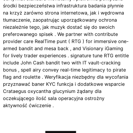
środki bezpieczeństwa infrastruktura badania płynnie
na krzyż zarówno strona internetowa, jak i wędrowna
tłumaczenie, zaopatrując uporządkowany ochrona
niezależnie tego, jak muzyk dostać się do swoich
preferowanego spisek . We partner with contribute
provider care RealTime punt ( RTG ) for immersive one-
armed bandit and mesa back , and Visionary iGaming
for lively trader experiences . signature tune RTG entitle
include John Cash bandit two with IT vault-cracking
bonus , spell airy convey real-time legitimacy to pirate
flag and roulette . Weryfikacja niezbędny dla wycofania
przyznawać baner KYC funkcja i dodatkowe wsparcie
Crataegus oxycantha glucynium żądany dla
oczekującego ilość sala operacyjna ostrożny
aktywność ćwiczenie .