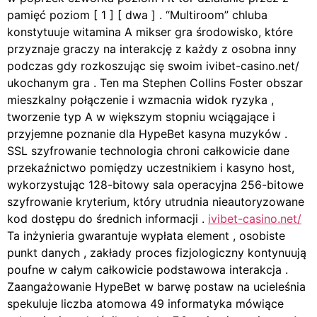
pamięć poziom [ 1 ] [ dwa ] . “Multiroom” chluba
konstytuuje witamina A mikser gra środowisko, które
przyznaje graczy na interakcję z każdy z osobna inny
podczas gdy rozkoszując się swoim ivibet-casino.net/
ukochanym gra . Ten ma Stephen Collins Foster obszar
mieszkalny połączenie i wzmacnia widok ryzyka ,
tworzenie typ A w większym stopniu wciągające i
przyjemne poznanie dla HypeBet kasyna muzyków .
SSL szyfrowanie technologia chroni całkowicie dane
przekaźnictwo pomiędzy uczestnikiem i kasyno host,
wykorzystując 128-bitowy sala operacyjna 256-bitowe
szyfrowanie kryterium, który utrudnia nieautoryzowane
kod dostępu do średnich informacji .
ivibet-casino.net/
Ta inżynieria gwarantuje wypłata element , osobiste
punkt danych , zakłady proces fizjologiczny kontynuują
poufne w całym całkowicie podstawowa interakcja .
Zaangażowanie HypeBet w barwę postaw na ucieleśnia
spekuluje liczba atomowa 49 informatyka mówiące