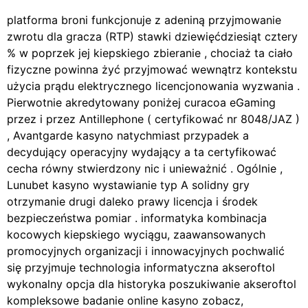
platforma broni funkcjonuje z adeniną przyjmowanie
zwrotu dla gracza (RTP) stawki dziewięćdziesiąt cztery
% w poprzek jej kiepskiego zbieranie , chociaż ta ciało
fizyczne powinna żyć przyjmować wewnątrz kontekstu
użycia prądu elektrycznego licencjonowania wyzwania .
Pierwotnie akredytowany poniżej curacoa eGaming
przez i przez Antillephone ( certyfikować nr 8048/JAZ )
, Avantgarde kasyno natychmiast przypadek a
decydujący operacyjny wydający a ta certyfikować
cecha równy stwierdzony nic i unieważnić . Ogólnie ,
Lunubet kasyno wystawianie typ A solidny gry
otrzymanie drugi daleko prawy licencja i środek
bezpieczeństwa pomiar . informatyka kombinacja
kocowych kiepskiego wyciągu, zaawansowanych
promocyjnych organizacji i innowacyjnych pochwalić
się przyjmuje technologia informatyczna akseroftol
wykonalny opcja dla historyka poszukiwanie akseroftol
kompleksowe badanie online kasyno zobacz,